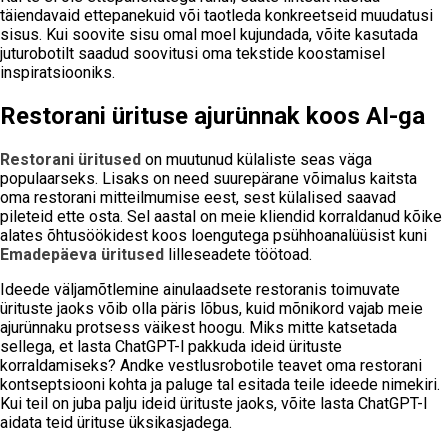
täiendavaid ettepanekuid või taotleda konkreetseid muudatusi
sisus. Kui soovite sisu omal moel kujundada, võite kasutada
juturobotilt saadud soovitusi oma tekstide koostamisel
inspiratsiooniks.
Restorani ürituse ajurünnak koos AI-ga
Restorani üritused
on muutunud külaliste seas väga
populaarseks. Lisaks on need suurepärane võimalus kaitsta
oma restorani mitteilmumise eest, sest külalised saavad
pileteid ette osta. Sel aastal on meie kliendid korraldanud kõike
alates õhtusöökidest koos loengutega psühhoanalüüsist kuni
Emadepäeva üritused
lilleseadete töötoad.
Ideede väljamõtlemine ainulaadsete restoranis toimuvate
ürituste jaoks võib olla päris lõbus, kuid mõnikord vajab meie
ajurünnaku protsess väikest hoogu. Miks mitte katsetada
sellega, et lasta ChatGPT-l pakkuda ideid ürituste
korraldamiseks? Andke vestlusrobotile teavet oma restorani
kontseptsiooni kohta ja paluge tal esitada teile ideede nimekiri.
Kui teil on juba palju ideid ürituste jaoks, võite lasta ChatGPT-l
aidata teid ürituse üksikasjadega.