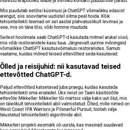
muresid erapooliku teabe ja inimliku kontakti puudumise pärast.
Mis puudutab eetilisi küsimusi ja ChatGPT võimalikku edasist
arengut, siis soovitame uudistel silma peal hoida. Kõik
tehisintellekti teemad on sel aastal plahvatuslikult levimas ja
see, mis on täna tõsi, võib homme muutuda.
Sellest hoolimata saab ChatGPT-d kasutada mitmel arukal viisil,
mis võib restoranidele kasu tuua. Järgnevalt uurime mõningaid
võimalikke ChatGPT kasutusvõimalusi restoranides. Samuti
vaatame, kuidas mõned teised ettevõtted seda kasutavad.
Õlled ja reisijuhid: nii kasutavad teised
ettevõtted ChatGPT-d.
Paljud ettevõtted katsetavad juba praegu, kuidas kasutada
tehisintellekti oma erialadel. Üks neist on Taani käsitööõlle
ettevõte Mikkeller. Mikkeller tõi märtsis välja kaks uut õlut, mis
on täielikult tehisintellekti abil valmistatud. Õlled, mille nimed on
West Coast IPA Warriors ja Pilsnerful Pursuit, töötati välja
täiustatud tehisintellekti algoritmide abil.
Mikkelleri projekti eesmärk oli uurida, kas masinad suudavad