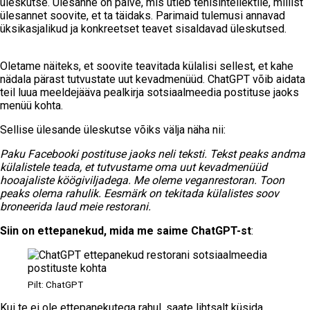
üleskutse. Ülesanne on palve, mis ütleb tehisintellektile, millist
ülesannet soovite, et ta täidaks. Parimaid tulemusi annavad
üksikasjalikud ja konkreetset teavet sisaldavad üleskutsed.
Oletame näiteks, et soovite teavitada külalisi sellest, et kahe
nädala pärast tutvustate uut kevadmenüüd. ChatGPT võib aidata
teil luua meeldejääva pealkirja sotsiaalmeedia postituse jaoks
menüü kohta.
Sellise ülesande üleskutse võiks välja näha nii:
Paku Facebooki postituse jaoks neli teksti. Tekst peaks andma
külalistele teada, et tutvustame oma uut kevadmenüüd
hooajaliste köögiviljadega. Me oleme veganrestoran. Toon
peaks olema rahulik. Eesmärk on tekitada külalistes soov
broneerida laud meie restorani.
Siin on ettepanekud, mida me saime ChatGPT-st
:
Pilt: ChatGPT
Kui te ei ole ettepanekutega rahul, saate lihtsalt küsida