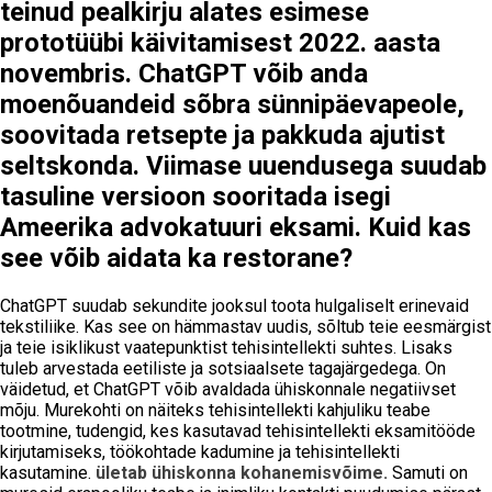
teinud pealkirju alates esimese
prototüübi käivitamisest 2022. aasta
novembris. ChatGPT võib anda
moenõuandeid sõbra sünnipäevapeole,
soovitada retsepte ja pakkuda ajutist
seltskonda. Viimase uuendusega suudab
tasuline versioon sooritada isegi
Ameerika advokatuuri eksami. Kuid kas
see võib aidata ka restorane?
ChatGPT suudab sekundite jooksul toota hulgaliselt erinevaid
tekstiliike. Kas see on hämmastav uudis, sõltub teie eesmärgist
ja teie isiklikust vaatepunktist tehisintellekti suhtes. Lisaks
tuleb arvestada eetiliste ja sotsiaalsete tagajärgedega. On
väidetud, et ChatGPT võib avaldada ühiskonnale negatiivset
mõju. Murekohti on näiteks tehisintellekti kahjuliku teabe
tootmine, tudengid, kes kasutavad tehisintellekti eksamitööde
kirjutamiseks, töökohtade kadumine ja tehisintellekti
kasutamine.
ületab ühiskonna kohanemisvõime.
Samuti on