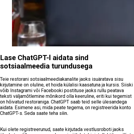
Lase ChatGPT-l aidata sind
sotsiaalmeedia turundusega
Teie restorani sotsiaalmeediakanalite jaoks isuäratava sisu
kirjutamine on oluline, et hoida külalisi kaasatuna ja kursis. Siiski
võib Instagrami või Facebooki postituse jaoks rullu peatava
teksti väljamõtlemine mõnikord olla keeruline, eriti kui tegemist
on hõivatud restoraniga. ChatGPT saab teid selle ülesandega
aidata. Esimene asi, mida peate tegema, on registreerida konto
ChatGPT-s. Seda saate teha
siin.
Kui olete registreerunud, saate kirjutada vestlusroboti jaoks