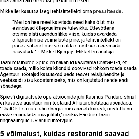
luua sama häid õlleretsepte kui inimesed.
Mikkeller kasutas isegi tehisintellekti oma
pressiteade.
"Meil on hea meel käivitada need kaks õlut, mis
esindavad õllepruulimise tulevikku. Ettevõttena
otsime alati uuenduslikke viise, kuidas avardada
õllepruulimise võimaluste piire, ja tehisintellekt on
põnev vahend, mis võimaldab meil seda eesmärki
saavutada." - Mikkel Bjergsø, Mikkelleri asutaja.
Taani reisibüroo Spies on hakanud kasutama ChatGPT-d, et
teada saada, mille kohta kliendid soovivad rohkem teada saada.
Agentuuri töötajad kasutavad seda teavet reisijuhendite ja
veebisaidi sisu koostamiseks, mis on kirjutatud nende endi
sõnadega.
Spies'i digitaalsete operatsioonide juhi Rasmus Panduro sõnul
ei kavatse agentuur inimtöötajaid AI-juturobotitega asendada.
"ChatGPT on uus tehnoloogia, mis areneb kiiresti, mistõttu on
raske ennustada, mis juhtub," märkis Panduro Taani
ringhäälingule DR antud intervjuus.
5 võimalust, kuidas restoranid saavad