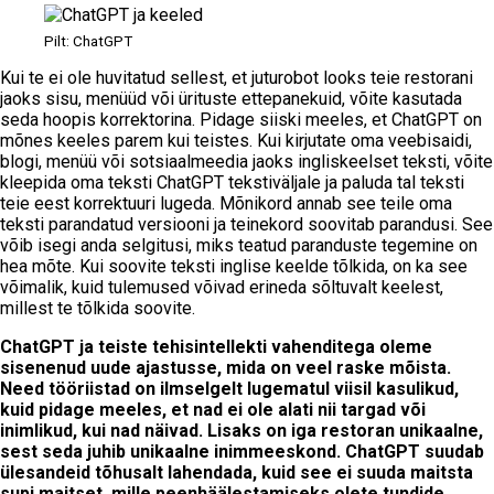
Pilt: ChatGPT
Kui te ei ole huvitatud sellest, et juturobot looks teie restorani
jaoks sisu, menüüd või ürituste ettepanekuid, võite kasutada
seda hoopis korrektorina. Pidage siiski meeles, et ChatGPT on
mõnes keeles parem kui teistes. Kui kirjutate oma veebisaidi,
blogi, menüü või sotsiaalmeedia jaoks ingliskeelset teksti, võite
kleepida oma teksti ChatGPT tekstiväljale ja paluda tal teksti
teie eest korrektuuri lugeda. Mõnikord annab see teile oma
teksti parandatud versiooni ja teinekord soovitab parandusi. See
võib isegi anda selgitusi, miks teatud paranduste tegemine on
hea mõte. Kui soovite teksti inglise keelde tõlkida, on ka see
võimalik, kuid tulemused võivad erineda sõltuvalt keelest,
millest te tõlkida soovite.
ChatGPT ja teiste tehisintellekti vahenditega oleme
sisenenud uude ajastusse, mida on veel raske mõista.
Need tööriistad on ilmselgelt lugematul viisil kasulikud,
kuid pidage meeles, et nad ei ole alati nii targad või
inimlikud, kui nad näivad. Lisaks on iga restoran unikaalne,
sest seda juhib unikaalne inimmeeskond. ChatGPT suudab
ülesandeid tõhusalt lahendada, kuid see ei suuda maitsta
supi maitset, mille peenhäälestamiseks olete tundide