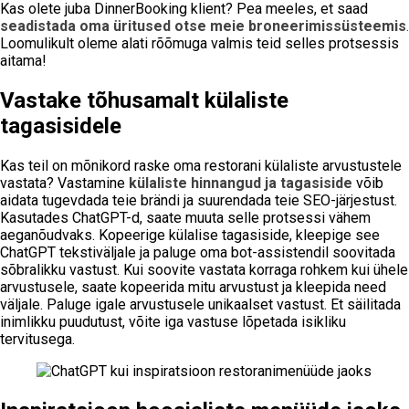
Kas olete juba DinnerBooking klient? Pea meeles, et saad
seadistada oma üritused otse meie broneerimissüsteemis
.
Loomulikult oleme alati rõõmuga valmis teid selles protsessis
aitama!
Vastake tõhusamalt külaliste
tagasisidele
Kas teil on mõnikord raske oma restorani külaliste arvustustele
vastata? Vastamine
külaliste hinnangud ja tagasiside
võib
aidata tugevdada teie brändi ja suurendada teie SEO-järjestust.
Kasutades ChatGPT-d, saate muuta selle protsessi vähem
aeganõudvaks. Kopeerige külalise tagasiside, kleepige see
ChatGPT tekstiväljale ja paluge oma bot-assistendil soovitada
sõbralikku vastust. Kui soovite vastata korraga rohkem kui ühele
arvustusele, saate kopeerida mitu arvustust ja kleepida need
väljale. Paluge igale arvustusele unikaalset vastust. Et säilitada
inimlikku puudutust, võite iga vastuse lõpetada isikliku
tervitusega.