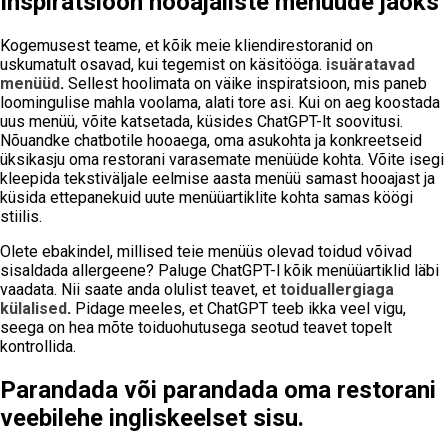
Inspiratsioon hooajaliste menüüde jaoks
Kogemusest teame, et kõik meie kliendirestoranid on
uskumatult osavad, kui tegemist on käsitööga.
isuäratavad
menüüd
.
Sellest hoolimata on väike inspiratsioon, mis paneb
loomingulise mahla voolama, alati tore asi. Kui on aeg koostada
uus menüü, võite katsetada, küsides ChatGPT-lt soovitusi.
Nõuandke chatbotile hooaega, oma asukohta ja konkreetseid
üksikasju oma restorani varasemate menüüde kohta. Võite isegi
kleepida tekstiväljale eelmise aasta menüü samast hooajast ja
küsida ettepanekuid uute menüüartiklite kohta samas köögi
stiilis.
Olete ebakindel, millised teie menüüs olevad toidud võivad
sisaldada allergeene? Paluge ChatGPT-l kõik menüüartiklid läbi
vaadata. Nii saate anda olulist teavet, et
toiduallergiaga
külalised
.
Pidage meeles, et ChatGPT teeb ikka veel vigu,
seega on hea mõte toiduohutusega seotud teavet topelt
kontrollida.
Parandada või parandada oma restorani
veebilehe ingliskeelset sisu.