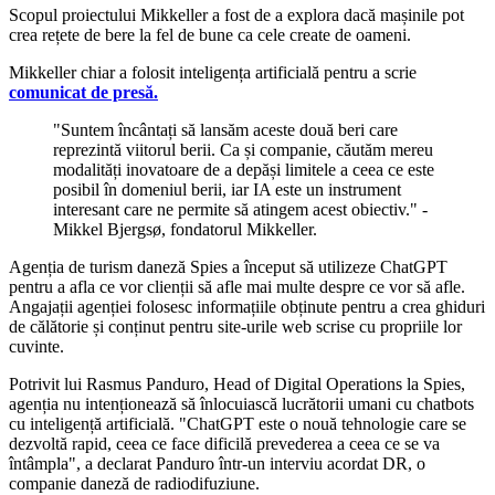
Scopul proiectului Mikkeller a fost de a explora dacă mașinile pot
crea rețete de bere la fel de bune ca cele create de oameni.
Mikkeller chiar a folosit inteligența artificială pentru a scrie
comunicat de presă.
"Suntem încântați să lansăm aceste două beri care
reprezintă viitorul berii. Ca și companie, căutăm mereu
modalități inovatoare de a depăși limitele a ceea ce este
posibil în domeniul berii, iar IA este un instrument
interesant care ne permite să atingem acest obiectiv." -
Mikkel Bjergsø, fondatorul Mikkeller.
Agenția de turism daneză Spies a început să utilizeze ChatGPT
pentru a afla ce vor clienții să afle mai multe despre ce vor să afle.
Angajații agenției folosesc informațiile obținute pentru a crea ghiduri
de călătorie și conținut pentru site-urile web scrise cu propriile lor
cuvinte.
Potrivit lui Rasmus Panduro, Head of Digital Operations la Spies,
agenția nu intenționează să înlocuiască lucrătorii umani cu chatbots
cu inteligență artificială. "ChatGPT este o nouă tehnologie care se
dezvoltă rapid, ceea ce face dificilă prevederea a ceea ce se va
întâmpla", a declarat Panduro într-un interviu acordat DR, o
companie daneză de radiodifuziune.