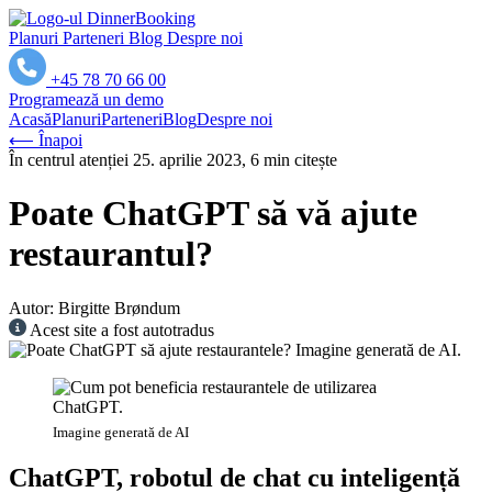
Planuri
Parteneri
Blog
Despre noi
+45 78 70 66 00
Programează un demo
Acasă
Planuri
Parteneri
Blog
Despre noi
⟵ Înapoi
În centrul atenției
25. aprilie 2023, 6 min citește
Poate ChatGPT să vă ajute
restaurantul?
Autor: Birgitte Brøndum
Acest site a fost autotradus
Imagine generată de AI
ChatGPT, robotul de chat cu inteligență