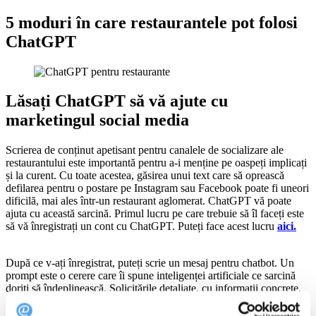
5 moduri în care restaurantele pot folosi
ChatGPT
Lăsați ChatGPT să vă ajute cu
marketingul social media
Scrierea de conținut apetisant pentru canalele de socializare ale
restaurantului este importantă pentru a-i menține pe oaspeți implicați
și la curent. Cu toate acestea, găsirea unui text care să oprească
defilarea pentru o postare pe Instagram sau Facebook poate fi uneori
dificilă, mai ales într-un restaurant aglomerat. ChatGPT vă poate
ajuta cu această sarcină. Primul lucru pe care trebuie să îl faceți este
să vă înregistrați un cont cu ChatGPT. Puteți face acest lucru
aici.
După ce v-ați înregistrat, puteți scrie un mesaj pentru chatbot. Un
prompt este o cerere care îi spune inteligenței artificiale ce sarcină
doriți să îndeplinească. Solicitările detaliate, cu informații concrete,
dau cele mai bune rezultate.