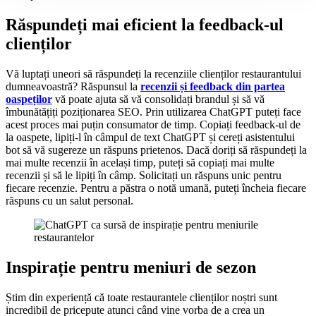
Răspundeți mai eficient la feedback-ul
clienților
Vă luptați uneori să răspundeți la recenziile clienților restaurantului
dumneavoastră? Răspunsul la
recenzii și feedback din partea
oaspeților
vă poate ajuta să vă consolidați brandul și să vă
îmbunătățiți poziționarea SEO. Prin utilizarea ChatGPT puteți face
acest proces mai puțin consumator de timp. Copiați feedback-ul de
la oaspete, lipiți-l în câmpul de text ChatGPT și cereți asistentului
bot să vă sugereze un răspuns prietenos. Dacă doriți să răspundeți la
mai multe recenzii în același timp, puteți să copiați mai multe
recenzii și să le lipiți în câmp. Solicitați un răspuns unic pentru
fiecare recenzie. Pentru a păstra o notă umană, puteți încheia fiecare
răspuns cu un salut personal.
Inspirație pentru meniuri de sezon
Știm din experiență că toate restaurantele clienților noștri sunt
incredibil de pricepute atunci când vine vorba de a crea un