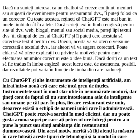
Dacă nu sunteți interesat ca un chatbot să creeze conținut, meniuri
sau sugestii de evenimente pentru restaurantul dvs., îl puteți folosi ca
un corector. Cu toate acestea, rețineți că ChatGPT este mai bun în
unele limbi decât în altele. Dacă scrieți text în limba engleză pentru
site-ul dvs. web, blogul, meniul sau social media, puteți lipi textul
dvs. în câmpul de text al ChatGPT și îi puteți cere acestuia să
corecteze textul pentru dvs. Uneori, acesta vă va oferi o versiune
corectată a textului dvs., iar alteori vă va sugera corecturi. Poate
chiar să vă ofere explicații cu privire la motivele pentru care
efectuarea anumitor corecturi este o idee bună. Dacă doriți ca un text
să fie tradus în limba engleză, acest lucru este, de asemenea, posibil,
dar rezultatele pot varia în funcție de limba din care traduceți.
Cu ChatGPT și alte instrumente de inteligență artificială, am
intrat într-o nouă eră care este încă greu de înțeles.
Instrumentele sunt în mod clar utile în nenumărate moduri, dar
țineți cont de faptul că nu sunt întotdeauna atât de inteligente
sau umane pe cât par. În plus, fiecare restaurant este unic,
deoarece există o echipă de oameni unici care îl administrează.
ChatGPT poate rezolva sarcini în mod eficient, dar nu poate
gusta aroma supei pe care ați petrecut ore întregi pentru a o
pune la punct sau simți ambianța din restaurantul
dumneavoastră. Din acest motiv, merită să fiți atenți la măsura
în care folosiți aceste tipuri de tehnologii și la modul în care