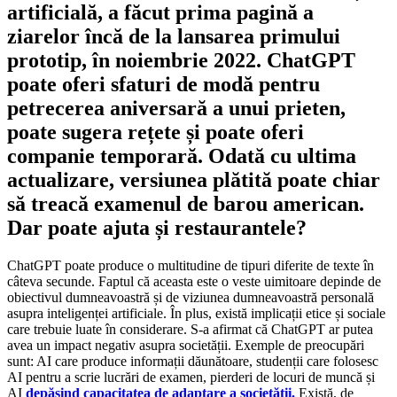
artificială, a făcut prima pagină a
ziarelor încă de la lansarea primului
prototip, în noiembrie 2022. ChatGPT
poate oferi sfaturi de modă pentru
petrecerea aniversară a unui prieten,
poate sugera rețete și poate oferi
companie temporară. Odată cu ultima
actualizare, versiunea plătită poate chiar
să treacă examenul de barou american.
Dar poate ajuta și restaurantele?
ChatGPT poate produce o multitudine de tipuri diferite de texte în
câteva secunde. Faptul că aceasta este o veste uimitoare depinde de
obiectivul dumneavoastră și de viziunea dumneavoastră personală
asupra inteligenței artificiale. În plus, există implicații etice și sociale
care trebuie luate în considerare. S-a afirmat că ChatGPT ar putea
avea un impact negativ asupra societății. Exemple de preocupări
sunt: AI care produce informații dăunătoare, studenții care folosesc
AI pentru a scrie lucrări de examen, pierderi de locuri de muncă și
AI
depășind capacitatea de adaptare a societății.
Există, de