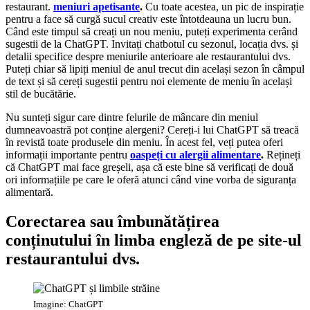
restaurant.
meniuri apetisante
.
Cu toate acestea, un pic de inspirație
pentru a face să curgă sucul creativ este întotdeauna un lucru bun.
Când este timpul să creați un nou meniu, puteți experimenta cerând
sugestii de la ChatGPT. Invitați chatbotul cu sezonul, locația dvs. și
detalii specifice despre meniurile anterioare ale restaurantului dvs.
Puteți chiar să lipiți meniul de anul trecut din același sezon în câmpul
de text și să cereți sugestii pentru noi elemente de meniu în același
stil de bucătărie.
Nu sunteți sigur care dintre felurile de mâncare din meniul
dumneavoastră pot conține alergeni? Cereți-i lui ChatGPT să treacă
în revistă toate produsele din meniu. În acest fel, veți putea oferi
informații importante pentru
oaspeți cu alergii alimentare
.
Rețineți
că ChatGPT mai face greșeli, așa că este bine să verificați de două
ori informațiile pe care le oferă atunci când vine vorba de siguranța
alimentară.
Corectarea sau îmbunătățirea
conținutului în limba engleză de pe site-ul
restaurantului dvs.
Imagine: ChatGPT