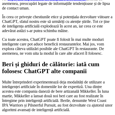
asemenea, preocupări legate de informațiile tendențioase și de lipsa
de contact uman.
În ceea ce privește chestiunile etice și potențiala dezvoltare viitoare a
ChatGPT, sfatul nostru este să urmăriți cu atenție știrile. Tot ce ține
de inteligența artificială explodează în acest an, iar ceea ce este
adevărat astăzi s-ar putea schimba mâine.
Cu toate acestea, ChatGPT poate fi folosit în mai multe moduri
inteligente care pot aduce beneficii restaurantelor. Mai jos, vom
explora câteva utilizări posibile ale ChatGPT în restaurante. De
asemenea, ne vom uita la modul în care alte afaceri îl folosesc.
Beri și ghiduri de călătorie: iată cum
folosesc ChatGPT alte companii
Multe întreprinderi experimentează deja modalități de utilizare a
inteligenței artificiale în domeniile lor de expertiză. Una dintre
acestea este compania daneză de bere artizanală Mikkeller. În luna
martie, Mikkeller a lansat două noi beri care au fost realizate în
întregime prin inteligență artificială. Berile, denumite West Coast
IPA Warriors și Pilsnerful Pursuit, au fost dezvoltate cu ajutorul unor
algoritmi avansați de inteligență artificială.