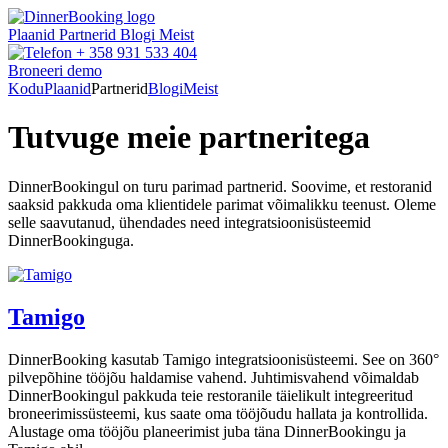
Plaanid
Partnerid
Blogi
Meist
+ 358 931 533 404
Broneeri demo
Kodu
Plaanid
Partnerid
Blogi
Meist
Tutvuge meie partneritega
DinnerBookingul on turu parimad partnerid. Soovime, et restoranid
saaksid pakkuda oma klientidele parimat võimalikku teenust. Oleme
selle saavutanud, ühendades need integratsioonisüsteemid
DinnerBookinguga.
Tamigo
DinnerBooking kasutab Tamigo integratsioonisüsteemi. See on 360°
pilvepõhine tööjõu haldamise vahend. Juhtimisvahend võimaldab
DinnerBookingul pakkuda teie restoranile täielikult integreeritud
broneerimissüsteemi, kus saate oma tööjõudu hallata ja kontrollida.
Alustage oma tööjõu planeerimist juba täna DinnerBookingu ja