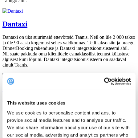
Tamigo abil.
Dantaxi
Dantaxi on üks suurimaid ettevõtteid Taanis. Neil on üle 2 000 takso
ja üle 90 aasta kogemust selles valdkonnas. Telli takso siin ja praegu
DinnerBooking rakenduse ja Dantaxi integratsioonisüsteemi abil.
Nii saate pakkuda oma klientidele esmaklassilist teenust külastuse
algusest kuni lõpuni. Dantaxi integratsioonisüsteem on saadaval
ainult Taanis.
OnlinePos
OnlinePOS on tunnustatud kassasüsteem, mida saab integreerida
This website uses cookies
DinnerBookinguga. Kassasüsteem võimaldab teil hõlpsasti muuta
hindu, näha statistikat ja palju muud. OnlinePOSi
We use cookies to personalise content and ads, to
integreerimissüsteemi abil saab teie personal automaatselt sulgeda
provide social media features and to analyse our traffic.
laua, kui klient saabub, ja avada laua, kui arve on tasutud. Saa osa
We also share information about your use of our site with
OnlinePOSi täiuslikust kliendivoost juba täna.
our social media, advertising and analytics partners who