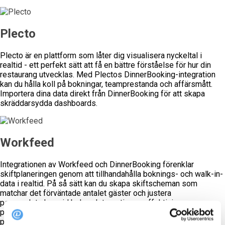
Plecto
Plecto är en plattform som låter dig visualisera nyckeltal i
realtid - ett perfekt sätt att få en bättre förståelse för hur din
restaurang utvecklas. Med Plectos DinnerBooking-integration
kan du hålla koll på bokningar, teamprestanda och affärsmått.
Importera dina data direkt från DinnerBooking för att skapa
skräddarsydda dashboards.
Workfeed
Integrationen av Workfeed och DinnerBooking förenklar
skiftplaneringen genom att tillhandahålla boknings- och walk-in-
data i realtid. På så sätt kan du skapa skiftscheman som
matchar det förväntade antalet gäster och justera
personalstyrkan vid behov. Integrationen effektiviserar
planeringsprocessen, hjälper till att säkerställa optimala
personalnivåer och ger värdefulla data för att fatta välgrundade