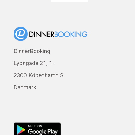
English
Dansk
Suomi
Norsk bokmål
Eesti
DinnerBooking
Polski
Lyongade 21, 1.
Français
Română
2300 Köpenhamn S
Magyar
Danmark
Русский