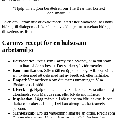
"Hjälp till att göra berättelsen om The Bear mer korrekt
och smakfull"
Även om Carmy inte är exakt modellerad efter Matheson, har hans
bidrag till dialogen och karaktärsutvecklingen utan tvekan bidragit
till seriens realism.
Carmys recept för en hälsosam
arbetsmiljö
Förtroende:
Precis som Carmy med Sydney, visa ditt team
att du litar på deras beslut. Det stärker självförtroendet
Kommunikation
: Säkerställ en öppen dialog. Alla ska känna
sig trygga med att dela med sig av feedback eller farhågor.
Empati
: Var medveten om ditt teams utmaningar. Visa
förståelse och stöd.
Utveckling
: Hjälp ditt team att växa. Det kan vara utbildning
utomlands, som Marcus resa, eller lokala möjligheter.
Inspiration
: Lägg märke till när rutinerna blir inaktuella och
skaka om saker och ting. Det kan återuppväcka teamets
passion.
Mentorskap
: Erbjud vägledning snarare än order. Precis som
Carmy gjorde med Marcus kan ett peptalk lyfta humöret.