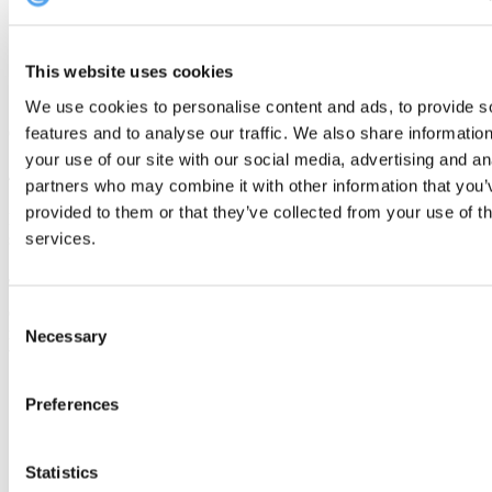
"När medarbetarna inte bara är engagerade utan också
inspirerade, då upplever organisationer verkliga
genombrott"
This website uses cookies
Granskning av Harvard Business
We use cookies to personalise content and ads, to provide s
features and to analyse our traffic. We also share informatio
Och det säger en hel del.
your use of our site with our social media, advertising and an
4.
Mentorskapets roll
partners who may combine it with other information that you’
provided to them or that they’ve collected from your use of th
Låt oss titta på ett annat exempel på teamvård från "The Bear", med
services.
särskilt fokus på
"Vetenskapen om peppande samtal".
S1: E5
"Sheridan
'
Carmy ger ett peptalk till Marcus, konditorn, som känner sig
Consent
modfälld. Carmy ger Marcus ovärderlig feedback och stöttar honom,
Necessary
Selection
vilket visar på hans mentorsfärdigheter.
Preferences
Statistics