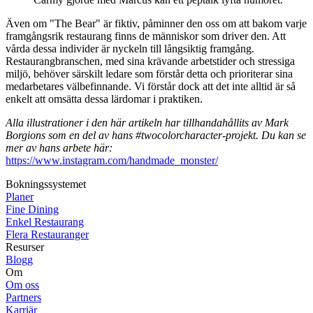
Även om "The Bear" är fiktiv, påminner den oss om att bakom varje
framgångsrik restaurang finns de människor som driver den. Att
vårda dessa individer är nyckeln till långsiktig framgång.
Restaurangbranschen, med sina krävande arbetstider och stressiga
miljö, behöver särskilt ledare som förstår detta och prioriterar sina
medarbetares välbefinnande. Vi förstår dock att det inte alltid är så
enkelt att omsätta dessa lärdomar i praktiken.
Alla illustrationer i den här artikeln har tillhandahållits av Mark
Borgions som en del av hans #twocolorcharacter-projekt. Du kan se
mer av hans arbete här:
https://www.instagram.com/handmade_monster/
Bokningssystemet
Planer
Fine Dining
Enkel Restaurang
Flera Restauranger
Resurser
Blogg
Om
Om oss
Partners
Karriär