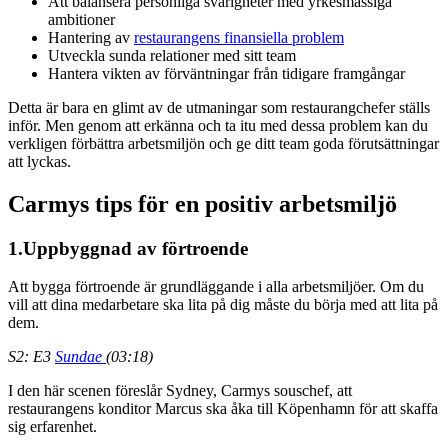
Att balansera personliga svårigheter med yrkesmässiga
ambitioner
Hantering av
restaurangens finansiella problem
Utveckla sunda relationer med sitt team
Hantera vikten av förväntningar från tidigare framgångar
Detta är bara en glimt av de utmaningar som restaurangchefer ställs
inför. Men genom att erkänna och ta itu med dessa problem kan du
verkligen förbättra arbetsmiljön och ge ditt team goda förutsättningar
att lyckas.
Carmys tips för en positiv arbetsmiljö
1.
Uppbyggnad av förtroende
Att bygga förtroende är grundläggande i alla arbetsmiljöer. Om du
vill att dina medarbetare ska lita på dig måste du börja med att lita på
dem.
S2: E3
Sundae
(03:18)
I den här scenen föreslår Sydney, Carmys souschef, att
restaurangens konditor Marcus ska åka till Köpenhamn för att skaffa
sig erfarenhet.