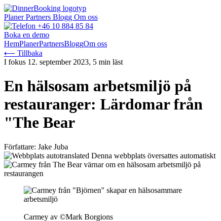
Planer
Partners
Blogg
Om oss
+46 10 884 85 84
Boka en demo
Hem
Planer
Partners
Blogg
Om oss
⟵ Tillbaka
I fokus
12. september 2023, 5 min läst
En hälsosam arbetsmiljö på
restauranger: Lärdomar från
"The Bear
Författare: Jake Juba
Denna webbplats översattes automatiskt
Carmey av ©Mark Borgions