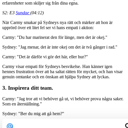
erfarenheter som skiljer sig från dina egna.
S2: E3
Sundae
(04:12)
När Carmy smakar på Sydneys nya rätt och märker att hon är
upprörd över ett litet fel ser vi hans empati i aktion:
Carmy: "Du har marinerat den för länge, men det är okej."
Sydney: "Jag menar, det är inte okej om det är två gånger i rad."
Carmy: "Det är därför vi gör det här, eller hur?"
Carmy visar empati för Sydneys besvikelse. Han känner igen
hennes frustration över att ha saltat rätten för mycket, och han visar
genuin omtanke och en önskan att hjälpa Sydney att lyckas.
3.
Inspirera ditt team
.
Carmy: "Jag tror att vi behöver gå ut, vi behöver prova några saker.
Som en återställning."
Sydney: "Ber du mig att gå hem?"
Carmy: "Jag skickar ut oss för att få inspiration."