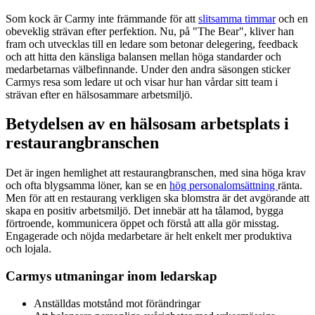
Som kock är Carmy inte främmande för att
slitsamma timmar
och en
obeveklig strävan efter perfektion. Nu, på "The Bear", kliver han
fram och utvecklas till en ledare som betonar delegering, feedback
och att hitta den känsliga balansen mellan höga standarder och
medarbetarnas välbefinnande. Under den andra säsongen sticker
Carmys resa som ledare ut och visar hur han vårdar sitt team i
strävan efter en hälsosammare arbetsmiljö.
Betydelsen av en hälsosam arbetsplats i
restaurangbranschen
Det är ingen hemlighet att restaurangbranschen, med sina höga krav
och ofta blygsamma löner, kan se en
hög personalomsättning
ränta.
Men för att en restaurang verkligen ska blomstra är det avgörande att
skapa en positiv arbetsmiljö. Det innebär att ha tålamod, bygga
förtroende, kommunicera öppet och förstå att alla gör misstag.
Engagerade och nöjda medarbetare är helt enkelt mer produktiva
och lojala.
Carmys utmaningar inom ledarskap
Anställdas motstånd mot förändringar