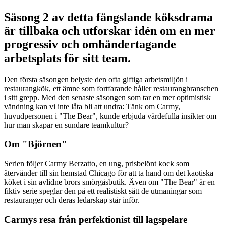
Säsong 2 av detta fängslande köksdrama
är tillbaka och utforskar idén om en mer
progressiv och omhändertagande
arbetsplats för sitt team.
Den första säsongen belyste den ofta giftiga arbetsmiljön i
restaurangkök, ett ämne som fortfarande håller restaurangbranschen
i sitt grepp. Med den senaste säsongen som tar en mer optimistisk
vändning kan vi inte låta bli att undra: Tänk om Carmy,
huvudpersonen i "The Bear", kunde erbjuda värdefulla insikter om
hur man skapar en sundare teamkultur?
Om "Björnen"
Serien följer Carmy Berzatto, en ung, prisbelönt kock som
återvänder till sin hemstad Chicago för att ta hand om det kaotiska
köket i sin avlidne brors smörgåsbutik. Även om "The Bear" är en
fiktiv serie speglar den på ett realistiskt sätt de utmaningar som
restauranger och deras ledarskap står inför.
Carmys resa från perfektionist till lagspelare