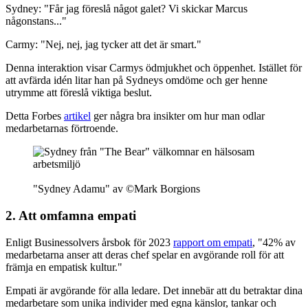
Sydney: "Får jag föreslå något galet? Vi skickar Marcus
någonstans..."
Carmy: "Nej, nej, jag tycker att det är smart."
Denna interaktion visar Carmys ödmjukhet och öppenhet. Istället för
att avfärda idén litar han på Sydneys omdöme och ger henne
utrymme att föreslå viktiga beslut.
Detta Forbes
artikel
ger några bra insikter om hur man odlar
medarbetarnas förtroende.
"Sydney Adamu" av ©Mark Borgions
2.
Att omfamna empati
Enligt Businessolvers årsbok för 2023
rapport om empati
, "42% av
medarbetarna anser att deras chef spelar en avgörande roll för att
främja en empatisk kultur."
Empati är avgörande för alla ledare. Det innebär att du betraktar dina
medarbetare som unika individer med egna känslor, tankar och