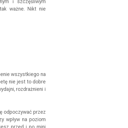
jnym i szczęśliwym
tak ważne. Nikt nie
enie wszystkiego na
metę nie jest to dobre
dajni, rozdrażnieni i
anę odpoczywać przez
szy wpływ na poziom
jesz przed i po mini