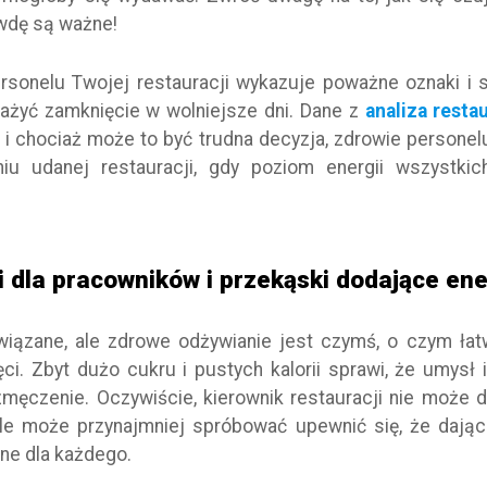
awdę są ważne!
ersonelu Twojej restauracji wykazuje poważne oznaki i 
żyć zamknięcie w wolniejsze dni. Dane z
analiza restau
e i chociaż może to być trudna decyzja, zdrowie personel
u udanej restauracji, gdy poziom energii wszystkic
i dla pracowników i przekąski dodające ene
owiązane, ale zdrowe odżywianie jest czymś, o czym ła
ci. Zbyt dużo cukru i pustych kalorii sprawi, że umysł i
zmęczenie. Oczywiście, kierownik restauracji nie może
ale może przynajmniej spróbować upewnić się, że dając
pne dla każdego.