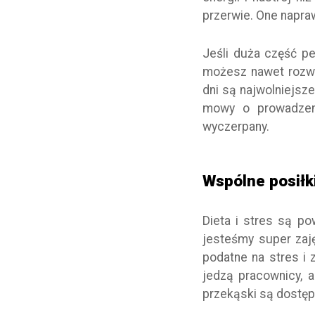
przerwie. One napr
Jeśli duża część p
możesz nawet rozwa
dni są najwolniejsz
mowy o prowadzeni
wyczerpany.
Wspólne posiłk
Dieta i stres są p
jesteśmy super zaję
podatne na stres i 
jedzą pracownicy, 
przekąski są dostę