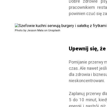
Dobre zdrowie psy
pracownikiem resta
powinien czuć się z
Photo by Jesson Mata on Unsplash
Upewnij się, ż
Pomijanie przerwy 
czas. Ale nawet jeśli
dla zdrowia i biznes
nieskoncentrowani.
Zaplanuj przerwy dl
5 do 10 minut, kie
energii i nastrój n