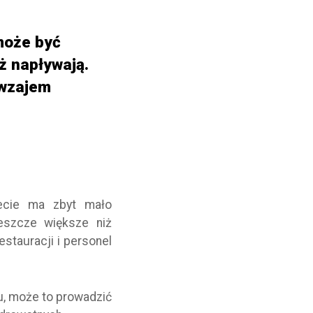
 może być
ż napływają.
awzajem
iecie ma zbyt mało
eszcze większe niż
estauracji i personel
u, może to prowadzić