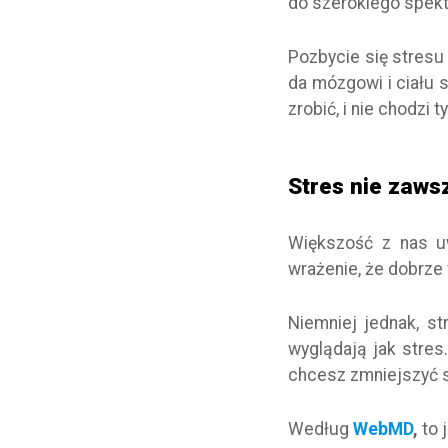
do szerokiego spek
Pozbycie się stresu 
da mózgowi i ciału s
zrobić, i nie chodzi 
Stres nie zaws
Większość z nas u
wrażenie, że dobrze
Niemniej jednak, st
wyglądają jak stres.
chcesz zmniejszyć 
Według
WebMD
,
to 