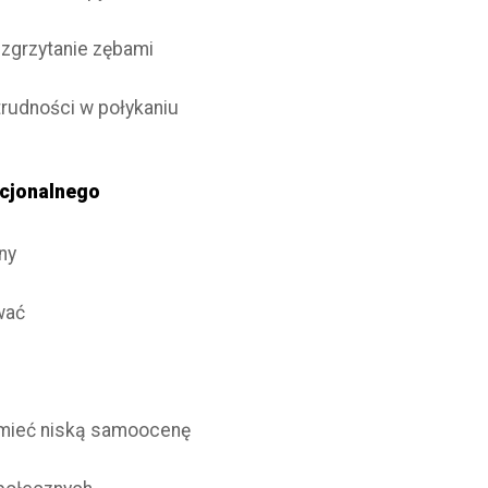
i zgrzytanie zębami
trudności w połykaniu
ocjonalnego
ony
ować
 mieć niską samoocenę