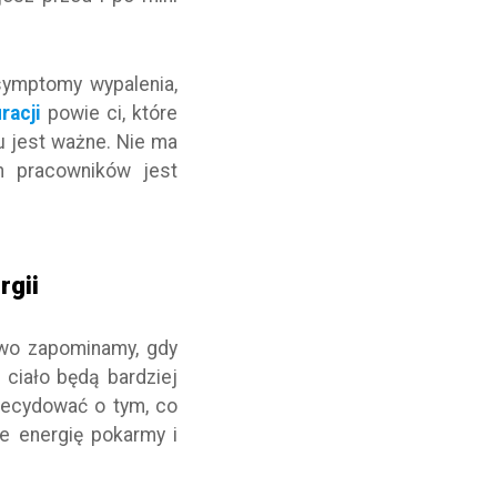
symptomy wypalenia,
racji
powie ci, które
u jest ważne. Nie ma
h pracowników jest
rgii
two zapominamy, gdy
 ciało będą bardziej
 decydować o tym, co
e energię pokarmy i