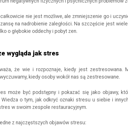
trum negatywnych fizycznych i psychicznych problemów 
całkowicie nie jest możliwe, ale zmniejszenie go i uczyn
zansę na nadrobienie zaległości. Na szczęście jest wiele
tylko o głębokie oddechy i pobyt zen.
ze wygląda jak stres
waża, że wie i rozpoznaje, kiedy jest zestresowana.
 wyczuwamy, kiedy osoby wokół nas są zestresowane.
res może być podstępny i pokazać się jako objawy, któ
 Wiedza o tym, jak odkryć oznaki stresu u siebie i innych
stres w swoim zespole restauracyjnym.
jedne z najczęstszych objawów stresu: