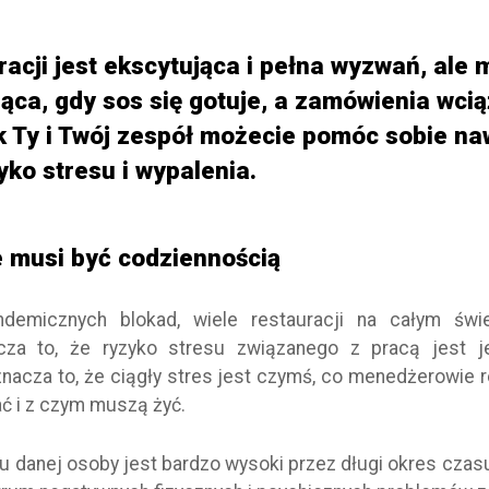
racji jest ekscytująca i pełna wyzwań, ale
ąca, gdy sos się gotuje, a zamówienia wcią
ak Ty i Twój zespół możecie pomóc sobie n
yko stresu i wypalenia.
ie musi być codziennością
demicznych blokad, wiele restauracji na całym św
cza to, że ryzyko stresu związanego z pracą jest j
znacza to, że ciągły stres jest czymś, co menedżerowie r
 i z czym muszą żyć.
 u danej osoby jest bardzo wysoki przez długi okres czas