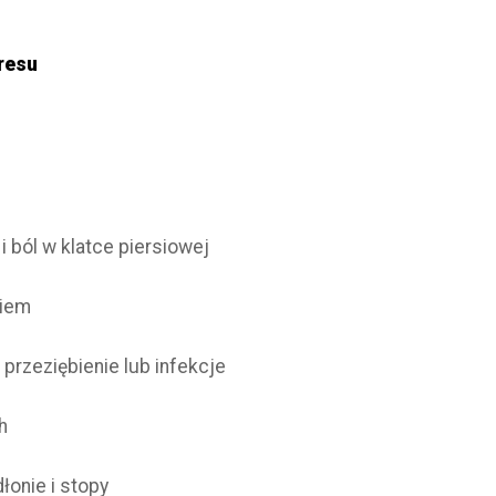
tresu
i ból w klatce piersiowej
niem
przeziębienie lub infekcje
h
łonie i stopy