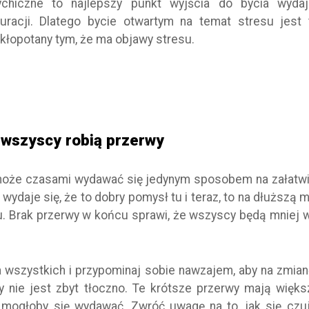
chiczne to najlepszy punkt wyjścia do bycia wyda
uracji. Dlatego bycie otwartym na temat stresu jest 
akłopotany tym, że ma objawy stresu.
e wszyscy robią przerwy
może czasami wydawać się jedynym sposobem na załatwi
 wydaje się, że to dobry pomysł tu i teraz, to na dłuższą 
u. Brak przerwy w końcu sprawi, że wszyscy będą mniej wy
a wszystkich i przypominaj sobie nawzajem, aby na zmi
dy nie jest zbyt tłoczno. Te krótsze przerwy mają więk
iż mogłoby się wydawać. Zwróć uwagę na to, jak się czu