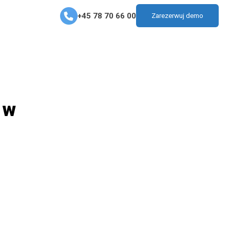
+45 78 70 66 00
Zarezerwuj demo
 w