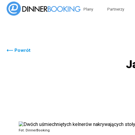
Plany
Partnerzy
⟵ Powrót
J
Fot. DinnerBooking