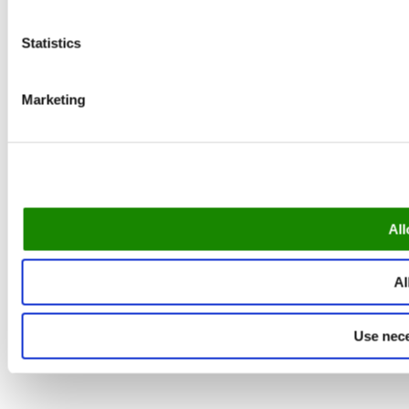
Statistics
Marketing
All
Al
Use nece