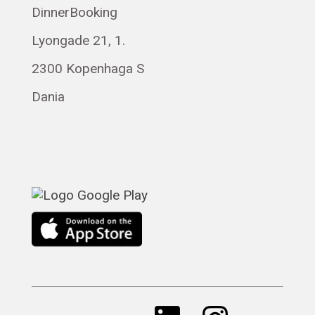
DinnerBooking
Svenska
Lyongade 21, 1.
Français
Română
2300 Kopenhaga S
Magyar
Dania
Русский