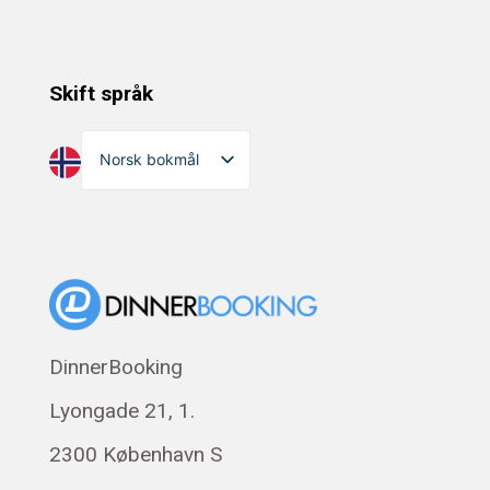
Skift språk
Norsk bokmål
English
Dansk
Suomi
Eesti
Polski
DinnerBooking
Svenska
Lyongade 21, 1.
Français
Română
2300 København S
Magyar