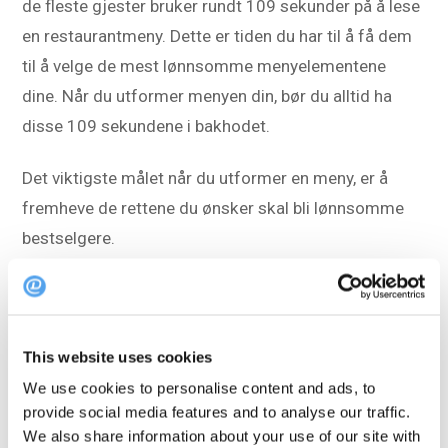
de fleste gjester bruker rundt 109 sekunder på å lese
en restaurantmeny. Dette er tiden du har til å få dem
til å velge de mest lønnsomme menyelementene
dine. Når du utformer menyen din, bør du alltid ha
disse 109 sekundene i bakhodet.
Det viktigste målet når du utformer en meny, er å
fremheve de rettene du ønsker skal bli lønnsomme
bestselgere.
For å finne den beste designtilnærmingen må du ta
hensyn til målgruppen din: Hva bestiller studentene
fra universitetet rundt hjørnet? Hva med andre
This website uses cookies
aldersgrupper? Og hvilken del av menyen og
We use cookies to personalise content and ads, to
konseptet ditt er det som tiltrekker seg gjestene til å
provide social media features and to analyse our traffic.
We also share information about your use of our site with
begynne med? Har du en signaturrett, en Michelin-