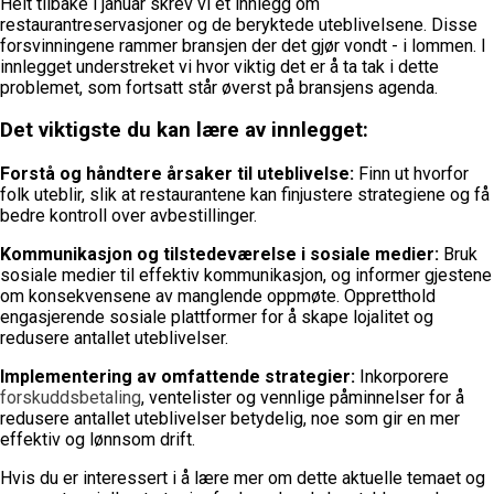
Helt tilbake i januar skrev vi et innlegg om
restaurantreservasjoner og de beryktede uteblivelsene. Disse
forsvinningene rammer bransjen der det gjør vondt - i lommen. I
innlegget understreket vi hvor viktig det er å ta tak i dette
problemet, som fortsatt står øverst på bransjens agenda.
Det viktigste du kan lære av innlegget:
Forstå og håndtere årsaker til uteblivelse:
Finn ut hvorfor
folk uteblir, slik at restaurantene kan finjustere strategiene og få
bedre kontroll over avbestillinger.
Kommunikasjon og tilstedeværelse i sosiale medier:
Bruk
sosiale medier til effektiv kommunikasjon, og informer gjestene
om konsekvensene av manglende oppmøte. Oppretthold
engasjerende sosiale plattformer for å skape lojalitet og
redusere antallet uteblivelser.
Implementering av omfattende strategier:
Inkorporere
forskuddsbetaling
, ventelister og vennlige påminnelser for å
redusere antallet uteblivelser betydelig, noe som gir en mer
effektiv og lønnsom drift.
Hvis du er interessert i å lære mer om dette aktuelle temaet og