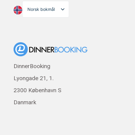
Norsk bokmål
English
Dansk
Suomi
Eesti
Polski
DinnerBooking
Svenska
Lyongade 21, 1.
Français
Română
2300 København S
Magyar
Danmark
Русский