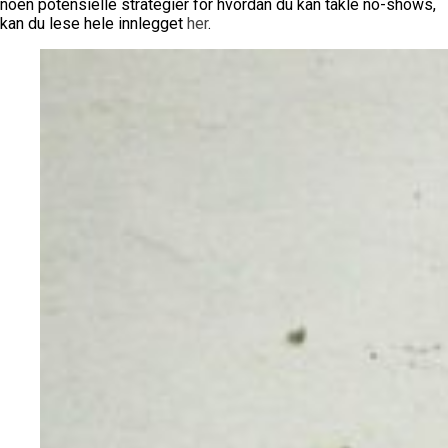
noen potensielle strategier for hvordan du kan takle no-shows,
kan du lese hele innlegget
her
.