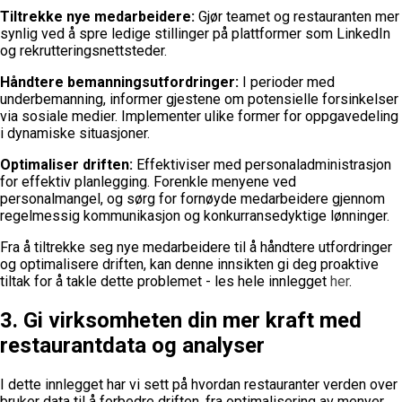
Tiltrekke nye medarbeidere:
Gjør teamet og restauranten mer
synlig ved å spre ledige stillinger på plattformer som LinkedIn
og rekrutteringsnettsteder.
Håndtere bemanningsutfordringer:
I perioder med
underbemanning, informer gjestene om potensielle forsinkelser
via sosiale medier. Implementer ulike former for oppgavedeling
i dynamiske situasjoner.
Optimaliser driften:
Effektiviser med personaladministrasjon
for effektiv planlegging. Forenkle menyene ved
personalmangel, og sørg for fornøyde medarbeidere gjennom
regelmessig kommunikasjon og konkurransedyktige lønninger.
Fra å tiltrekke seg nye medarbeidere til å håndtere utfordringer
og optimalisere driften, kan denne innsikten gi deg proaktive
tiltak for å takle dette problemet - les hele innlegget
her
.
3. Gi virksomheten din mer kraft med
restaurantdata og analyser
I dette innlegget har vi sett på hvordan restauranter verden over
bruker data til å forbedre driften, fra optimalisering av menyer