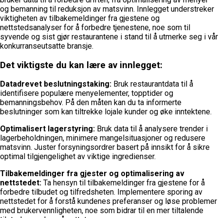
og bemanning til reduksjon av matsvinn. Innlegget understreker
viktigheten av tilbakemeldinger fra gjestene og
nettstedsanalyser for å forbedre tjenestene, noe som til
syvende og sist gjør restaurantene i stand til å utmerke seg i vår
konkurranseutsatte bransje.
Det viktigste du kan lære av innlegget:
Datadrevet beslutningstaking:
Bruk restaurantdata til å
identifisere populære menyelementer, topptider og
bemanningsbehov. På den måten kan du ta informerte
beslutninger som kan tiltrekke lojale kunder og øke inntektene.
Optimalisert lagerstyring:
Bruk data til å analysere trender i
lagerbeholdningen, minimere mangelsituasjoner og redusere
matsvinn. Juster forsyningsordrer basert på innsikt for å sikre
optimal tilgjengelighet av viktige ingredienser.
Tilbakemeldinger fra gjester og optimalisering av
nettstedet:
Ta hensyn til tilbakemeldinger fra gjestene for å
forbedre tilbudet og tilfredsheten. Implementere sporing av
nettstedet for å forstå kundenes preferanser og løse problemer
med brukervennligheten, noe som bidrar til en mer tiltalende