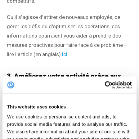
compétitifs.
Qu'il s'agisse d'attirer de nouveaux employés, de
gérer les défis ou d'optimiser les opérations, ces
informations pourraient vous aider à prendre des
mesures proactives pour faire face à ce problème -
lire l'article (en anglais)
ici
.
3. Améliorez votre activité grâce aux
données et aux analyses sur les
restaurants
This website uses cookies
Dans cet article, nous avons examiné comment les
We use cookies to personalise content and ads, to
restaurants du monde entier utilisent les données
provide social media features and to analyse our traffic.
pour améliorer leurs opérations, qu'il s'agisse
We also share information about your use of our site with
our social media, advertising and analytics partners who