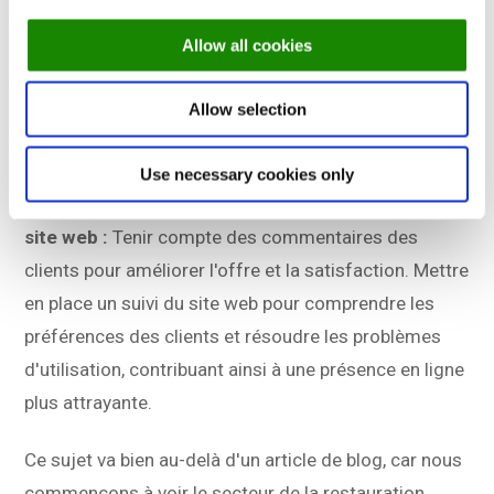
pour analyser les tendances des stocks, minimiser
Allow all cookies
les pénuries et réduire les déchets alimentaires.
Ajuster les commandes d'approvisionnement sur la
Allow selection
base des informations recueillies afin de garantir une
disponibilité optimale des ingrédients clés.
Use necessary cookies only
Commentaires des visiteurs et optimisation du
site web :
Tenir compte des commentaires des
clients pour améliorer l'offre et la satisfaction. Mettre
en place un suivi du site web pour comprendre les
préférences des clients et résoudre les problèmes
d'utilisation, contribuant ainsi à une présence en ligne
plus attrayante.
Ce sujet va bien au-delà d'un article de blog, car nous
commençons à voir le secteur de la restauration