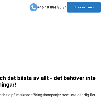
+46 10 884 85 84
Boka en demo
h det bästa av allt - det behöver inte
ningar!
r och tid på marknadsföringskampanjer som inte ger dig fler