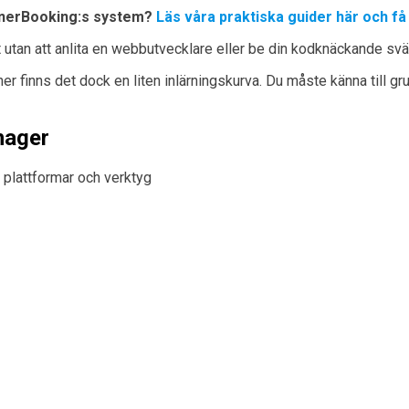
DinnerBooking:s system?
Läs våra praktiska guider här och få
utan att anlita en webbutvecklare eller be din kodknäckande svä
 finns det dock en liten inlärningskurva. Du måste känna till grun
nager
s plattformar och verktyg