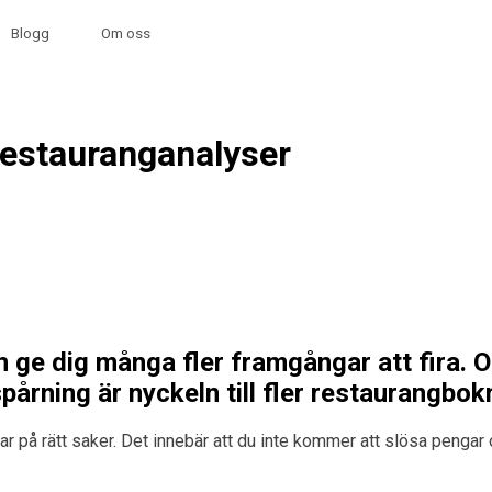
Blogg
Om oss
restauranganalyser
 ge dig många fler framgångar att fira. Oc
spårning är nyckeln till fler restaurangbok
gar på rätt saker. Det innebär att du inte kommer att slösa penga