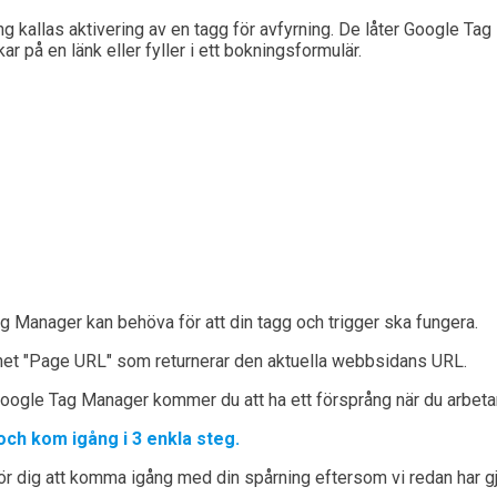
 kallas aktivering av en tagg för avfyrning. De låter Google Tag M
kar på en länk eller fyller i ett bokningsformulär.
g Manager kan behöva för att din tagg och trigger ska fungera.
net "Page URL" som returnerar den aktuella webbsidans URL.
 Google Tag Manager kommer du att ha ett försprång när du arbet
ch kom igång i 3 enkla steg.
för dig att komma igång med din spårning eftersom vi redan har gjor