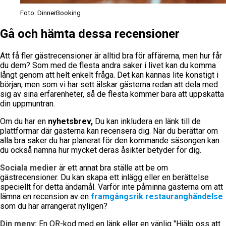
Foto: DinnerBooking
Gå och hämta dessa recensioner
Att få fler gästrecensioner är alltid bra för affärerna, men hur får
du dem? Som med de flesta andra saker i livet kan du komma
långt genom att helt enkelt fråga. Det kan kännas lite konstigt i
början, men som vi har sett älskar gästerna redan att dela med
sig av sina erfarenheter, så de flesta kommer bara att uppskatta
din uppmuntran.
Om du har en
nyhetsbrev,
Du kan inkludera en länk till de
plattformar där gästerna kan recensera dig. När du berättar om
alla bra saker du har planerat för den kommande säsongen kan
du också nämna hur mycket deras åsikter betyder för dig.
Sociala medier
är ett annat bra ställe att be om
gästrecensioner. Du kan skapa ett inlägg eller en berättelse
speciellt för detta ändamål. Varför inte påminna gästerna om att
lämna en recension av en
framgångsrik restauranghändelse
som du har arrangerat nyligen?
Din meny:
En QR-kod med en länk eller en vänlig "Hjälp oss att