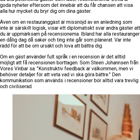
goda nyheter eftersom det innebär att du får chansen att visa
alla hur mycket du bryr dig om dina gäster.
Även om en restauranggäst är missnöjd av en anledning som
inte är särskilt logisk, visar ett diplomatiskt svar andra gäster att
du är uppmärksam på recensionerna. Ibland har alla restauranger
en dålig dag då saker och ting inte går som planerat. Var inte
rädd för att be om ursäkt och lova att bättra dig.
Om en gäst använder fult språk i en recension är det alltid
möjligt att få recensionen borttagen. Som Steen Johannsen från
Vores Vinbar sa: "Konstruktiv feedback är välkommen, men vi
behöver detaljer för att veta vad vi ska göra bättre." Den
kommunikation som används i recensioner bör alltid vara trevlig
och civiliserad.