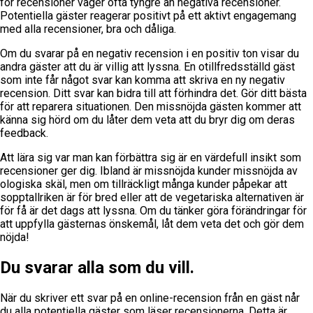
för recensioner väger ofta tyngre än negativa recensioner.
Potentiella gäster reagerar positivt på ett aktivt engagemang
med alla recensioner, bra och dåliga.
Om du svarar på en negativ recension i en positiv ton visar du
andra gäster att du är villig att lyssna. En otillfredsställd gäst
som inte får något svar kan komma att skriva en ny negativ
recension. Ditt svar kan bidra till att förhindra det. Gör ditt bästa
för att reparera situationen. Den missnöjda gästen kommer att
känna sig hörd om du låter dem veta att du bryr dig om deras
feedback.
Att lära sig var man kan förbättra sig är en värdefull insikt som
recensioner ger dig. Ibland är missnöjda kunder missnöjda av
ologiska skäl, men om tillräckligt många kunder påpekar att
sopptallriken är för bred eller att de vegetariska alternativen är
för få är det dags att lyssna. Om du tänker göra förändringar för
att uppfylla gästernas önskemål, låt dem veta det och gör dem
nöjda!
Du svarar alla som du vill.
När du skriver ett svar på en online-recension från en gäst når
du alla potentiella gäster som läser recensionerna. Detta är