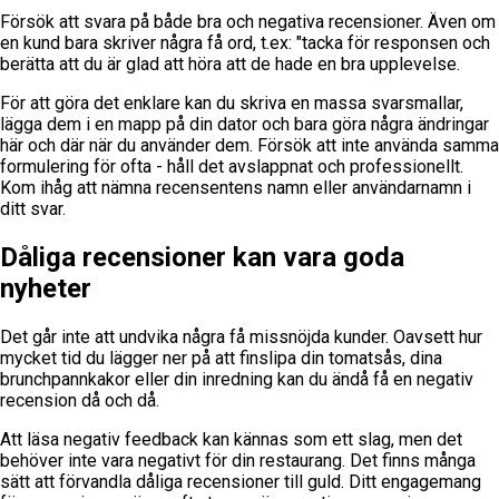
Försök att svara på både bra och negativa recensioner. Även om
en kund bara skriver några få ord, t.ex: "tacka för responsen och
berätta att du är glad att höra att de hade en bra upplevelse.
För att göra det enklare kan du skriva en massa svarsmallar,
lägga dem i en mapp på din dator och bara göra några ändringar
här och där när du använder dem. Försök att inte använda samma
formulering för ofta - håll det avslappnat och professionellt.
Kom ihåg att nämna recensentens namn eller användarnamn i
ditt svar.
Dåliga recensioner kan vara goda
nyheter
Det går inte att undvika några få missnöjda kunder. Oavsett hur
mycket tid du lägger ner på att finslipa din tomatsås, dina
brunchpannkakor eller din inredning kan du ändå få en negativ
recension då och då.
Att läsa negativ feedback kan kännas som ett slag, men det
behöver inte vara negativt för din restaurang. Det finns många
sätt att förvandla dåliga recensioner till guld. Ditt engagemang