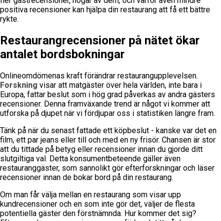
fler gästrecensioner, högar av dem, och varför även mindre
positiva recensioner kan hjälpa din restaurang att få ett bättre
rykte.
Restaurangrecensioner på nätet ökar
antalet bordsbokningar
Onlineomdömenas kraft förändrar restaurangupplevelsen.
Forskning
visar att matgäster över hela världen, inte bara i
Europa, fattar beslut som i hög grad påverkas av andra gästers
recensioner. Denna framväxande trend är något vi kommer att
utforska på djupet när vi fördjupar oss i statistiken längre fram.
Tänk på när du senast fattade ett köpbeslut - kanske var det en
film, ett par jeans eller till och med en ny frisör. Chansen är stor
att du tittade på betyg eller recensioner innan du gjorde ditt
slutgiltiga val. Detta konsumentbeteende gäller även
restauranggäster, som sannolikt gör efterforskningar och läser
recensioner innan de bokar bord på din restaurang.
Om man får välja mellan en restaurang som visar upp
kundrecensioner och en som inte gör det, väljer de flesta
potentiella gäster den förstnämnda. Hur kommer det sig?