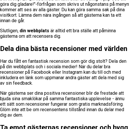
göra dig gladare!"-förfrågan som skrivs ut någonstans på menyn
kommer att ses av alla gäster. Du kan göra samma sak på dina
visitkort. Lämna dem nära ingången så att gästerna kan ta ett
innan de går.
Slutligen,
din webbplats
är alltid ett bra ställe att påminna
gästerna om att recensera dig.
Dela dina bästa recensioner med världen
Har du fått en fantastisk recension som gör dig stolt? Dela den
på din webbplats och i sociala medier! När du delar bra
recensioner på Facebook eller Instagram kan du till och med
inkludera en länk som uppmanar andra gäster att dela med sig
av sin feedback.
När gästerna ser dina positiva recensioner blir de frestade att
bjuda sina smaklökar på samma fantastiska upplevelse - ännu
ett sätt som recensioner fungerar som gratis marknadsföring.
Glöm inte att be om recensentens tillstånd innan du delar med
dig av dem.
Ta emot gästernas recensioner och bygg