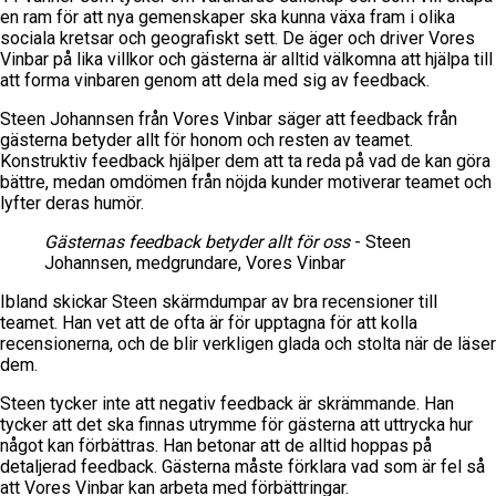
en ram för att nya gemenskaper ska kunna växa fram i olika
sociala kretsar och geografiskt sett. De äger och driver Vores
Vinbar på lika villkor och gästerna är alltid välkomna att hjälpa till
att forma vinbaren genom att dela med sig av feedback.
Steen Johannsen från Vores Vinbar säger att feedback från
gästerna betyder allt för honom och resten av teamet.
Konstruktiv feedback hjälper dem att ta reda på vad de kan göra
bättre, medan omdömen från nöjda kunder motiverar teamet och
lyfter deras humör.
Gästernas feedback betyder allt för oss
- Steen
Johannsen, medgrundare, Vores Vinbar
Ibland skickar Steen skärmdumpar av bra recensioner till
teamet. Han vet att de ofta är för upptagna för att kolla
recensionerna, och de blir verkligen glada och stolta när de läser
dem.
Steen tycker inte att negativ feedback är skrämmande. Han
tycker att det ska finnas utrymme för gästerna att uttrycka hur
något kan förbättras. Han betonar att de alltid hoppas på
detaljerad feedback. Gästerna måste förklara vad som är fel så
att Vores Vinbar kan arbeta med förbättringar.