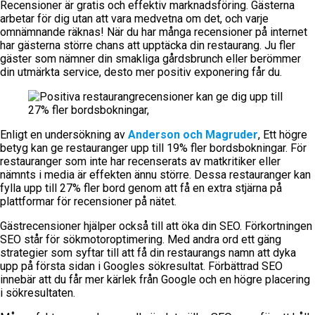
Recensioner är gratis och effektiv marknadsföring. Gästerna
arbetar för dig utan att vara medvetna om det, och varje
omnämnande räknas! När du har många recensioner på internet
har gästerna större chans att upptäcka din restaurang. Ju fler
gäster som nämner din smakliga gårdsbrunch eller berömmer
din utmärkta service, desto mer positiv exponering får du.
Enligt en undersökning av
Anderson och Magruder
,
Ett högre
betyg kan ge restauranger upp till 19% fler bordsbokningar. För
restauranger som inte har recenserats av matkritiker eller
nämnts i media är effekten ännu större. Dessa restauranger kan
fylla upp till 27% fler bord genom att få en extra stjärna på
plattformar för recensioner på nätet.
Gästrecensioner hjälper också till att öka din SEO. Förkortningen
SEO står för sökmotoroptimering. Med andra ord ett gäng
strategier som syftar till att få din restaurangs namn att dyka
upp på första sidan i Googles sökresultat. Förbättrad SEO
innebär att du får mer kärlek från Google och en högre placering
i sökresultaten.