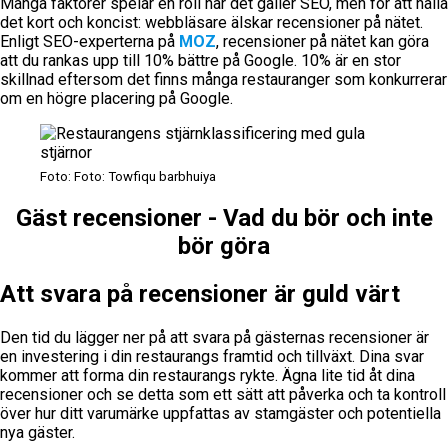
Många faktorer spelar en roll när det gäller SEO, men för att hålla
det kort och koncist: webbläsare älskar recensioner på nätet.
Enligt SEO-experterna på
MOZ
, recensioner på nätet kan göra
att du rankas upp till 10% bättre på Google. 10% är en stor
skillnad eftersom det finns många restauranger som konkurrerar
om en högre placering på Google.
Foto: Foto: Towfiqu barbhuiya
Gäst recensioner
-
Vad du bör och inte
bör göra
Att svara på recensioner är guld värt
Den tid du lägger ner på att svara på gästernas recensioner är
en investering i din restaurangs framtid och tillväxt. Dina svar
kommer att forma din restaurangs rykte. Ägna lite tid åt dina
recensioner och se detta som ett sätt att påverka och ta kontroll
över hur ditt varumärke uppfattas av stamgäster och potentiella
nya gäster.