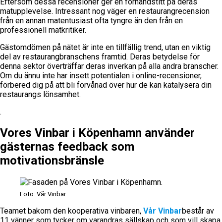
Eftersom dessa recensioner ger en förhandstitt på deras
matupplevelse. Intressant nog väger en restaurangrecension
från en annan matentusiast ofta tyngre än den från en
professionell matkritiker.
Gästomdömen på nätet är inte en tillfällig trend, utan en viktig
del av restaurangbranschens framtid. Deras betydelse för
denna sektor överträffar deras inverkan på alla andra branscher.
Om du ännu inte har insett potentialen i online-recensioner,
förbered dig på att bli förvånad över hur de kan katalysera din
restaurangs lönsamhet.
.
Vores Vinbar i Köpenhamn använder
gästernas feedback som
motivationsbränsle
Foto: Vår Vinbar
Teamet bakom den kooperativa vinbaren,
Vår Vinbar
består av
11 vänner som tycker om varandras sällskap och som vill skapa