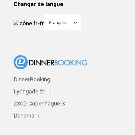
Changer de langue
Français
English
Dansk
Suomi
Norsk bokmål
Eesti
DinnerBooking
Polski
Lyongade 21, 1.
Svenska
Română
2300 Copenhague S
Magyar
Danemark
Русский