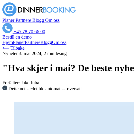
Planer
Partnere
Blogg
Om oss
+45 78 70 66 00
Bestill en demo
Hjem
Planer
Partnere
Blogg
Om oss
⟵ Tilbake
Nyheter
3. mai 2024, 2 min lesing
"Hva skjer i mai? De beste nyh
Forfatter: Jake Juba
Dette nettstedet ble automatisk oversatt