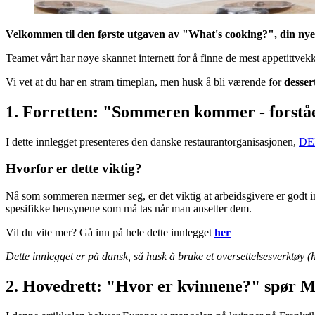
Velkommen til den første utgaven av "What's cooking?", din ny
Teamet vårt har nøye skannet internett for å finne de mest appetittvek
Vi vet at du har en stram timeplan, men husk å bli værende for
desser
1. Forretten:
"Sommeren kommer - forståels
I dette innlegget presenteres den danske restaurantorganisasjonen,
DE
Hvorfor er dette viktig?
Nå som sommeren nærmer seg, er det viktig at arbeidsgivere er godt inf
spesifikke hensynene som må tas når man ansetter dem.
Vil du vite mer? Gå inn på hele dette innlegget
her
Dette innlegget er på dansk, så husk å bruke et oversettelsesverktøy (h
2. Hovedrett:
"Hvor er kvinnene?" spør Mi