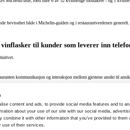
s Michelin-liste, med bare 6 av 52 kvinnelige mottakere - og 1 kvinne
de bevissthet både i Michelin-guiden og i restaurantverdenen generelt.
s vinflasker til kunder som leverer inn telef
iativet.
tauranten kommunikasjon og interaksjon mellom gjestene ansikt til ansik
for personlige interaksjoner, kan initiativer som dette bidra til å oppmuntr
s
ise content and ads, to provide social media features and to an
rmation about your use of our site with our social media, advertis
intervjuer
.
 combine it with other information that you’ve provided to them o
 use of their services.