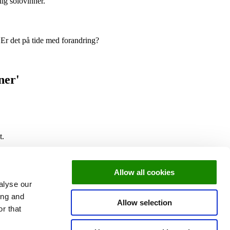
lig solovinner.
 Er det på tide med forandring?
oner'
t.
e til ekte samtaler og forbindelser. Når 90% velger å delta i tilbudet, er
Allow all cookies
alyse our
ing and
Allow selection
r that