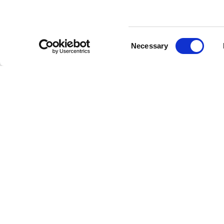
Fine Dining
En enkelt restaurant
Flere restauranter
Ressurser
Consent
Blogg
Necessary
Om
Selection
Om oss
Partnere
Karriere
Hjelp
Kontakt oss
Støtte
Skift språk
Norsk bokmål
Norsk bokmål
DinnerBooking
Lyongade 21, 1.
2300 København S
Danmark