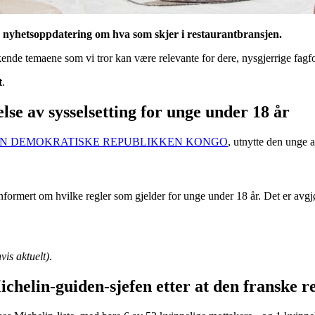
e nyhetsoppdatering om hva som skjer i restaurantbransjen.
kende temaene som vi tror kan være relevante for dere, nysgjerrige fagfo
t
.
e av sysselsetting for unge under 18 år
N DEMOKRATISKE REPUBLIKKEN KONGO
, utnytte den unge a
ormert om hvilke regler som gjelder for unge under 18 år. Det er avgjør
vis aktuelt)
.
chelin-guiden-sjefen etter at den franske r