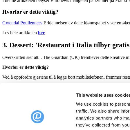
I denne artikkelen belyser Euronews mangelen på kvinner på Frankrike
Hvorfor er dette viktig?
Gwendal Poullennecs
Erkjennelsen av dette kjønnsgapet viser en øken
Les hele artikkelen
her
3. Dessert:
'Restaurant i Italia tilbyr grati
Overskriften sier alt... The Guardian (UK) fremhever dette kreative init
Hvorfor er dette viktig?
Ved å oppfordre gjestene til å legge bort mobiltelefonen, fremmer res
I dagens digitale tidsalder, der folk ofte prioriterer enhetene sine frem
det en vinn-vinn-situasjon.
This website uses cookie
Føler du deg inspirert? Les mer
her
We use cookies to personal
traffic. We also share info
Det var alt for nå!
Sjekk ut vår
blogg
for flere nyheter, guider
og
analytics partners who may
Produkt
they’ve collected from your
Planer