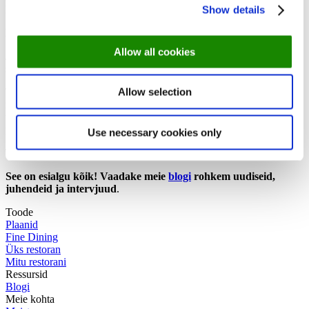
loomingulist algatust.
Show details
Miks on see oluline?
Allow all cookies
Julgustades külalisi mobiiltelefone ära panema, soodustab restoran
söögikohtade omavahelist suhtlemist ja suhtlemist.
Allow selection
Tänasel digiajastul, kus inimesed seavad sageli oma seadmed
isiklikust suhtlusest ettepoole, võivad sellised algatused aidata kaasa
tõeliste vestluste ja sidemete loomisele. Kui 90% otsustab osaleda
pakkumises - see on kasulik olukord.
Use necessary cookies only
Tunned end inspireerituna? Loe edasi
siin
See on esialgu kõik!
Vaadake meie
blogi
rohkem uudiseid,
juhendeid
ja
intervjuud
.
Toode
Plaanid
Fine Dining
Üks restoran
Mitu restorani
Ressursid
Blogi
Meie kohta