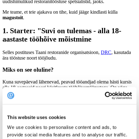
uudishimulikud restoranitööstuse spetsialistid, jaoks.
Me teame, et teie ajakava on tihe, kuid jääge kindlasti külla
magustoit
.
1. Starter:
"Suvi on tulemas - alla 18-
aastaste tööhõive mõistmine
Selles postituses Taani restoranide organisatsioon,
DRC
, kasutada
ära tööstuse noort tööjõudu.
Miks on see oluline?
Kuna suvepäevad lähenevad, peavad tööandjad olema hästi kursis
alla 18-aastaseid noori käsitlevate tööhõivemäärustega. On väga
oluline mõista nende rolli väärtusliku tööjõuna tööstuses ja
konkreetseid kaalutlusi, mis kaasnevad nende palkamisega.
Tahad rohkem teada? Hüppa selle täieliku postituse sisse
siin
This website uses cookies
See postitus on taani keeles, kasutage kindlasti tõlkevahendit (kui
see on kohaldatav).
.
We use cookies to personalise content and ads, to
provide social media features and to analyse our traffic.
2. Pearoog:
"Kus on naised?" küsib