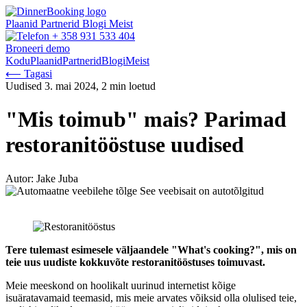
Plaanid
Partnerid
Blogi
Meist
+ 358 931 533 404
Broneeri demo
Kodu
Plaanid
Partnerid
Blogi
Meist
⟵ Tagasi
Uudised
3. mai 2024, 2 min loetud
"Mis toimub" mais? Parimad
restoranitööstuse uudised
Autor: Jake Juba
See veebisait on autotõlgitud
Tere tulemast esimesele väljaandele "What's cooking?", mis on
teie uus uudiste kokkuvõte restoranitööstuses toimuvast.
Meie meeskond on hoolikalt uurinud internetist kõige
isuäratavamaid teemasid, mis meie arvates võiksid olla olulised teie,