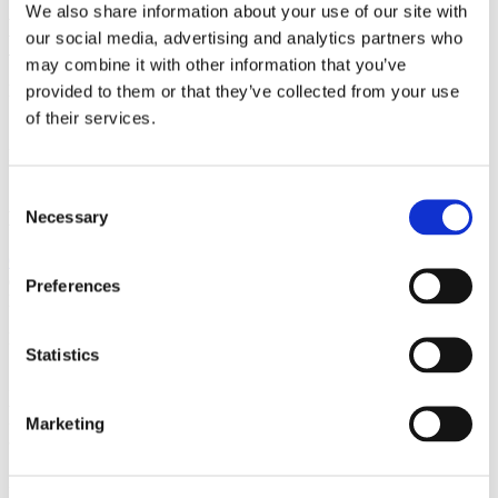
We also share information about your use of our site with
Michelin Guide'i juht, kui kuulutatakse
our social media, advertising and analytics partners who
välja 2024. aasta Prantsuse
may combine it with other information that you’ve
restoraniraamat
provided to them or that they’ve collected from your use
of their services.
Selles artiklis toob Euronews esile naiste vähesuse Prantsusmaa
Michelini-nimekirjas, kus 52 naissaajast on vaid 6 naisterahvast - ja
1 naissoost võitja.
Consent
Miks on see oluline?
Necessary
Selection
Gwendal Poullennec's
selle soolise erinevuse tunnustamine näitab,
et nii Michelini juhendis kui ka laiemalt restoranide kogukonnas
Preferences
kasvab teadlikkus. Kas on aeg muutusteks?
Loe kogu artiklit
siin
Statistics
3. Magustoit:
"Restoran Itaalias pakub
klientidele, kes annavad telefonid ära,
Marketing
tasuta pudelit veini
Pealkiri ütleb kõik... Nagu The Guardian (UK) rõhutab seda