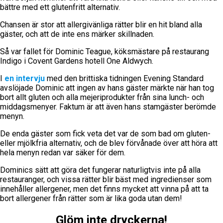
bättre med ett glutenfritt alternativ.
Chansen är stor att allergivänliga rätter blir en hit bland alla
gäster, och att de inte ens märker skillnaden.
Så var fallet för Dominic Teague, köksmästare på restaurang
Indigo i Covent Gardens hotell One Aldwych.
I
en intervju
med den brittiska tidningen Evening Standard
avslöjade Dominic att ingen av hans gäster märkte när han tog
bort allt gluten och alla mejeriprodukter från sina lunch- och
middagsmenyer. Faktum är att även hans stamgäster berömde
menyn.
De enda gäster som fick veta det var de som bad om gluten-
eller mjölkfria alternativ, och de blev förvånade över att höra att
hela menyn redan var säker för dem.
Dominics sätt att göra det fungerar naturligtvis inte på alla
restauranger, och vissa rätter blir bäst med ingredienser som
innehåller allergener, men det finns mycket att vinna på att ta
bort allergener från rätter som är lika goda utan dem!
Glöm inte dryckerna!