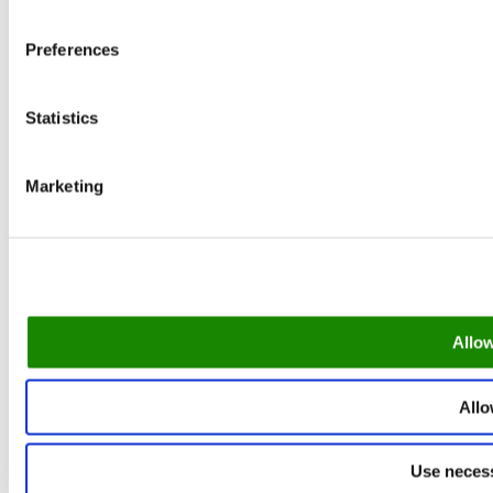
Preferences
Statistics
Marketing
Allow
Allo
Use necess