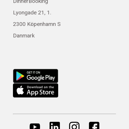
DinnerBooking
Polski
Lyongade 21, 1.
Français
Română
2300 Köpenhamn S
Magyar
Danmark
Русский