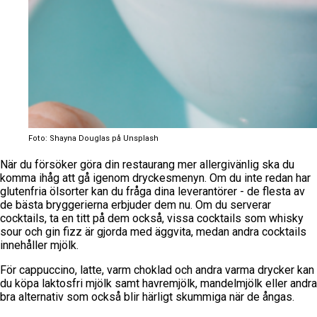
Foto: Shayna Douglas på Unsplash
När du försöker göra din restaurang mer allergivänlig ska du
komma ihåg att gå igenom dryckesmenyn. Om du inte redan har
glutenfria ölsorter kan du fråga dina leverantörer - de flesta av
de bästa bryggerierna erbjuder dem nu. Om du serverar
cocktails, ta en titt på dem också, vissa cocktails som whisky
sour och gin fizz är gjorda med äggvita, medan andra cocktails
innehåller mjölk.
För cappuccino, latte, varm choklad och andra varma drycker kan
du köpa laktosfri mjölk samt havremjölk, mandelmjölk eller andra
bra alternativ som också blir härligt skummiga när de ångas.