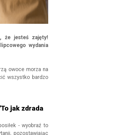
 że jesteś zajęty!
ć lipcowego wydania
orzą owoce morza na
cić wszystko bardzo
 "To jak zdrada
posiłek - wyobraź to
tanii, pozostawiając