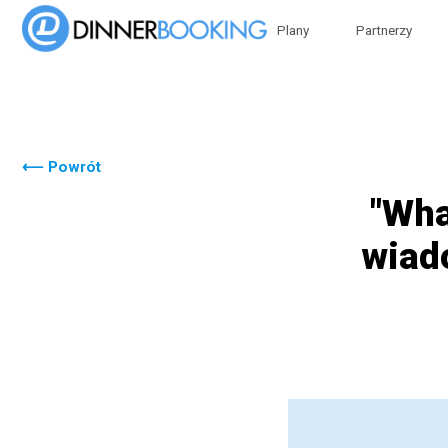
Plany
Partnerzy
⟵ Powrót
"Wha
wiad