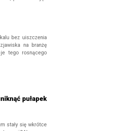
okalu bez uiszczenia
 zjawiska na branżę
cje tego rosnącego
niknąć pułapek
m stały się wkrótce