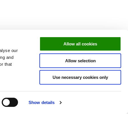
nie wrócimy do Ciebie
Allow all cookies
alyse our
ing and
Allow selection
r that
azem po najświeższe
Use necessary cookies only
ków i wywiadów. Do
Show details