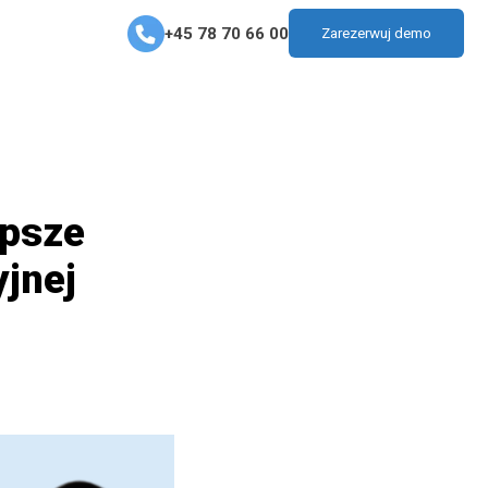
+45 78 70 66 00
Zarezerwuj demo
epsze
yjnej