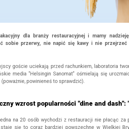
kacyjny dla branży restauracyjnej i mamy nadzieję,
ć sobie przerwy, nie napić się kawy i nie przejrze
yjscy goście uciekają przed rachunkiem, laboratoria tw
ińskie media "Helsingin Sanomat" ośmielają się urozmai
ą (poważnie, powinieneś to sprawdzić).
iczny wzrost popularności "dine and dash":
edna na 20 osób wychodzi z restauracji nie płacąc za 
 staje się to coraz bardziej powszechne w Wielkiej Bry