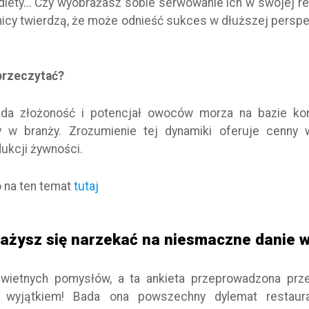
diety... Czy wyobrażasz sobie serwowanie ich w swojej r
nnicy twierdzą, że może odnieść sukces w dłuższej persp
przeczytać?
bada złożoność i potencjał owoców morza na bazie ko
y w branży. Zrozumienie tej dynamiki oferuje cenny 
ukcji żywności.
 na ten temat
tutaj
ażysz się narzekać na niesmaczne danie w
 świetnych pomysłów, a ta ankieta przeprowadzona prze
 wyjątkiem! Bada ona powszechny dylemat restaura