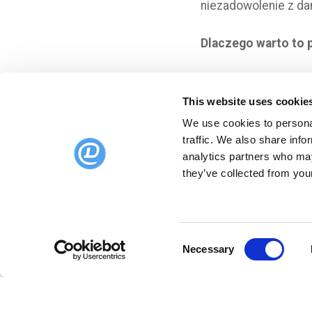
niezadowolenie z dan
Dlaczego warto to 
Cóż, nie ma wiele do
z wynikami w następ
This website uses cookie
We use cookies to personal
Odpowiedz na ankie
traffic. We also share info
analytics partners who may
To wszystko na raz
they’ve collected from your
informacje z bran
zobaczenia w przys
Consent
Necessary
Selection