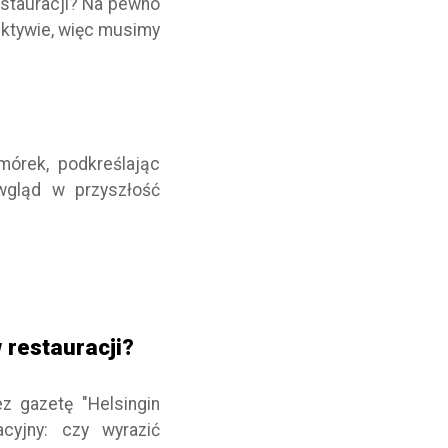
estauracji? Na pewno
ektywie, więc musimy
mórek, podkreślając
wgląd w przyszłość
 restauracji?
z gazetę "Helsingin
cyjny: czy wyrazić