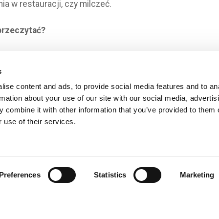
ia w restauracji, czy milczeć.
przeczytać?
 czytania, ale dlaczego nie wyrazić swojej opinii? Następ
nym miesiącu "What's Cooking?".
s
ise content and ads, to provide social media features and to an
tę
tutaj
rmation about your use of our site with our social media, advertis
 combine it with other information that you’ve provided to them o
ie, życzymy ciepłego lipca i zapraszamy następnym r
 use of their services.
ży. Sprawdź nasze
blog
po więcej wiadomości, poradni
złym miesiącu!
Preferences
Statistics
Marketing