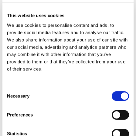
på alle mulige måter. Vi fermenterer, salter, lager oljer,
eddiker, sirup etc., sier Nicolai Nørregaard.
This website uses cookies
We use cookies to personalise content and ads, to
-Det er en god måte å unngå matsvinn på! Det er
provide social media features and to analyse our traffic.
veldig sjelden at noe fra hagen vår går til spille. Når vi
We also share information about your use of our site with
har grønnsaker og urter til overs i hagen, tar vi vare på
our social media, advertising and analytics partners who
dem til en senere sesong, sier han.
may combine it with other information that you’ve
provided to them or that they’ve collected from your use
of their services.
Matsvinn og etikk
Consent
For Nicolai Nørregaard er det å unngå matsvinn en
Necessary
Selection
naturlig del av kokkeyrket. Det er både en rasjonell
måte å drive forretning på, men også av etiske
Preferences
grunner.
Statistics
-Matsvinn er generelt en viktig del av hverdagen som