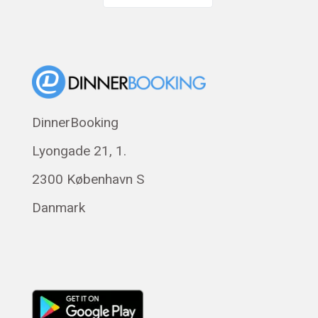
English
Dansk
Suomi
Eesti
Polski
DinnerBooking
Svenska
Lyongade 21, 1.
Français
Română
2300 København S
Magyar
Danmark
Русский