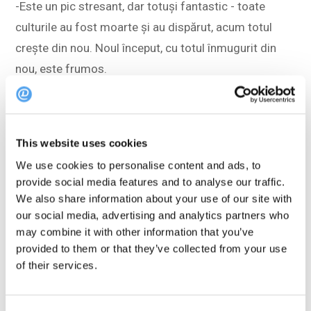
-Este un pic stresant, dar totuși fantastic - toate
culturile au fost moarte și au dispărut, acum totul
crește din nou. Noul început, cu totul înmugurit din
nou, este frumos.
La Kadeau, ei își cultivă propriile recolte, iar în timpul
sezonului de vegetație recoltează ierburi, fructe,
This website uses cookies
legume și fructe de pădure pentru alte sezoane.
We use cookies to personalise content and ads, to
provide social media features and to analyse our traffic.
-Înmagazinăm și murăm legumele și natura sălbatică
We also share information about your use of our site with
în toate modurile posibile. Fermentăm, sărăm, facem
our social media, advertising and analytics partners who
uleiuri, oțeturi, siropuri etc., spune Nicolai Nørregaard.
may combine it with other information that you’ve
provided to them or that they’ve collected from your use
-Este o modalitate bună de a evita risipa de alimente!
of their services.
Este foarte rar ca ceva din grădinile noastre să fie
irosit. Atunci când ne rămân legume și ierburi din