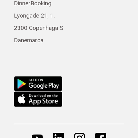
DinnerBooking
Polski
Lyongade 21, 1.
Svenska
Français
2300 Copenhaga S
Magyar
Danemarca
Русский