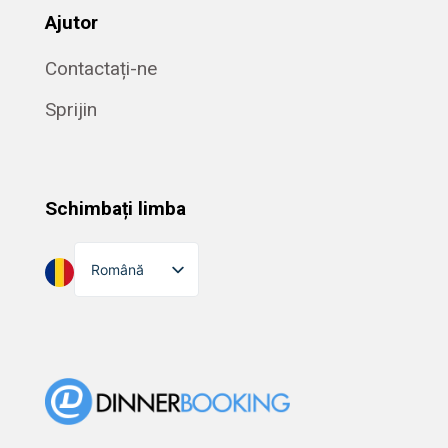
Ajutor
Contactați-ne
Sprijin
Schimbați limba
Română
English
Dansk
Suomi
Norsk bokmål
Eesti