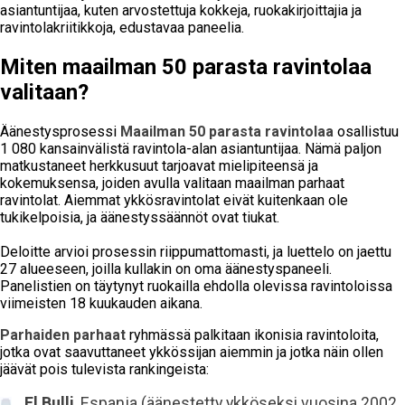
asiantuntijaa, kuten arvostettuja kokkeja, ruokakirjoittajia ja
ravintolakriitikkoja, edustavaa paneelia.
Miten maailman 50 parasta ravintolaa
valitaan?
Äänestysprosessi
Maailman 50 parasta ravintolaa
osallistuu
1 080 kansainvälistä ravintola-alan asiantuntijaa. Nämä paljon
matkustaneet herkkusuut tarjoavat mielipiteensä ja
kokemuksensa, joiden avulla valitaan maailman parhaat
ravintolat. Aiemmat ykkösravintolat eivät kuitenkaan ole
tukikelpoisia, ja äänestyssäännöt ovat tiukat.
Deloitte arvioi prosessin riippumattomasti, ja luettelo on jaettu
27 alueeseen, joilla kullakin on oma äänestyspaneeli.
Panelistien on täytynyt ruokailla ehdolla olevissa ravintoloissa
viimeisten 18 kuukauden aikana.
Parhaiden parhaat
ryhmässä palkitaan ikonisia ravintoloita,
jotka ovat saavuttaneet ykkössijan aiemmin ja jotka näin ollen
jäävät pois tulevista rankingeista:
El Bulli
, Espanja (äänestetty ykköseksi vuosina 2002,