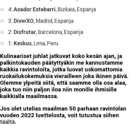
4:
Asador Extebarri
, Bizkaia, Espanja
3:
DiverXO
, Madrid, Espanja
2:
Disfrutar
, Barcelona, Espanja
1:
Keskus
, Lima, Peru
Kulinaariset juhlat jatkuvat koko kesän ajan, ja
palkintokauden päätyttyäkin me kannustamme
kaikkia ravintoloita, jotka luovat uskomattomia
ruokailukokemuksia vierailleen joka ikinen päivä.
Olemme ylpeitä siitä, että saamme olla osa alaa,
joka tuo niin paljon iloa niin monille ihmisille
kaikkialla maailmassa.
Jos olet utelias maailman 50 parhaan ravintolan
vuoden 2022 luettelosta, voit tutustua siihen
täältä
.