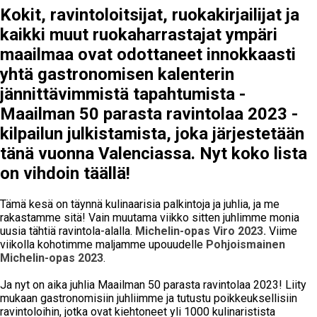
Kokit, ravintoloitsijat, ruokakirjailijat ja
kaikki muut ruokaharrastajat ympäri
maailmaa ovat odottaneet innokkaasti
yhtä gastronomisen kalenterin
jännittävimmistä tapahtumista -
Maailman 50 parasta ravintolaa 2023 -
kilpailun julkistamista, joka järjestetään
tänä vuonna Valenciassa. Nyt koko lista
on vihdoin täällä!
Tämä kesä on täynnä kulinaarisia palkintoja ja juhlia, ja me
rakastamme sitä! Vain muutama viikko sitten juhlimme monia
uusia tähtiä ravintola-alalla.
Michelin-opas Viro 2023.
Viime
viikolla kohotimme maljamme upouudelle
Pohjoismainen
Michelin-opas 2023
.
Ja nyt on aika juhlia Maailman 50 parasta ravintolaa 2023! Liity
mukaan gastronomisiin juhliimme ja tutustu poikkeuksellisiin
ravintoloihin, jotka ovat kiehtoneet yli 1000 kulinaristista