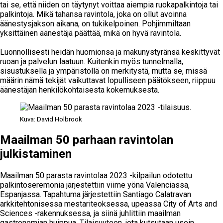
tai se, että niiden on täytynyt voittaa aiempia ruokapalkintoja tai
palkintoja. Mikä tahansa ravintola, joka on ollut avoinna
äänestysjakson aikana, on tukikelpoinen. Pohjimmiltaan
yksittäinen äänestäjä päättää, mikä on hyvä ravintola.
Luonnollisesti heidän huomionsa ja makunystyränsä keskittyvät
ruoan ja palvelun laatuun. Kuitenkin myös tunnelmalla,
sisustuksella ja ympäristöllä on merkitystä, mutta se, missä
määrin nämä tekijät vaikuttavat lopulliseen päätökseen, riippuu
äänestäjän henkilökohtaisesta kokemuksesta.
Kuva: David Holbrook
Maailman 50 parhaan ravintolan
julkistaminen
Maailman 50 parasta ravintolaa 2023 -kilpailun odotettu
palkintoseremonia järjestettiin viime yönä Valenciassa,
Espanjassa. Tapahtuma järjestettiin Santiago Calatravan
arkkitehtonisessa mestariteoksessa, upeassa City of Arts and
Sciences -rakennuksessa, ja siinä juhlittiin maailman
gastronomian huippua. Tilaisuuteen, jota kutsutaan usein