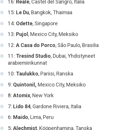
16:
Reale
, Castel del Sangro, Italia
15:
Le Du
, Bangkok, Thaimaa
14:
Odette
, Singapore
13:
Pujol
, Mexico City, Meksiko
12:
A Casa do Porco
, São Paulo, Brasilia
11:
Tresind Studio
, Dubai, Yhdistyneet
arabiemiirikunnat
10:
Taulukko
, Pariisi, Ranska
9:
Quintonil,
Mexico City, Meksiko
8:
Atomix
, New York
7:
Lido 84
, Gardone Riviera, Italia
6:
Maido
, Lima, Peru
5:
Alechmist
, Kööpenhamina, Tanska