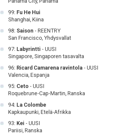
Panama City, Panama
99:
Fu He Hui
Shanghai, Kiina
98:
Saison
- REENTRY
San Francisco, Yhdysvallat
97:
Labyrintti
- UUSI
Singapore, Singaporen tasavalta
96:
Ricard Camarena ravintola
- UUSI
Valencia, Espanja
95:
Ceto
- UUSI
Roquebrune-Cap-Martin, Ranska
94:
La Colombe
Kapkaupunki, Etelä-Afrikka
93:
Kei
- UUSI
Pariisi, Ranska