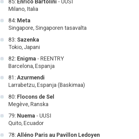
85:
Enrico Bartolini
- UUSI
Milano, Italia
84:
Meta
Singapore, Singaporen tasavalta
83:
Sazenka
Tokio, Japani
82:
Enigma
- REENTRY
Barcelona, Espanja
81:
Azurmendi
Larrabetzu, Espanja (Baskimaa)
80:
Flocons de Sel
Megève, Ranska
79:
Nuema
- UUSI
Quito, Ecuador
78:
Alléno Paris au Pavillon Ledoyen