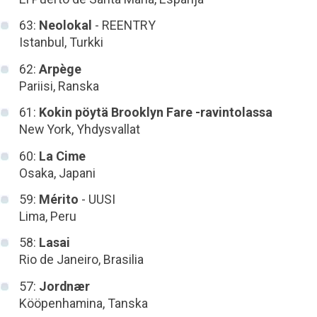
63:
Neolokal
- REENTRY
Istanbul, Turkki
62:
Arpège
Pariisi, Ranska
61:
Kokin pöytä Brooklyn Fare -ravintolassa
New York, Yhdysvallat
60:
La Cime
Osaka, Japani
59:
Mérito
- UUSI
Lima, Peru
58:
Lasai
Rio de Janeiro, Brasilia
57:
Jordnær
Kööpenhamina, Tanska