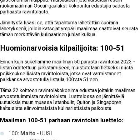
ruokamaailman Oscar-gaalaksi, kokoontui edustajia sadasta
parhaasta ravintolasta.
Jännitystä lisäsi se, että tapahtuma lähetettiin suorana
lähetyksenä, jolloin katsojat ympäri maailmaa saattoivat seurata
tämän merkittävän kulinaarisen juhlan kulkua.
Huomionarvoisia kilpailijoita: 100-51
Ennen kuin sukellamme maailman 50 parasta ravintolaa 2023 -
listan odotettuun julkistamiseen, muistutetaan hetkeksi niistä
poikkeuksellisista ravintoloista, jotka ovat varmistaneet
paikkansa arvostetulla listalla 100:sta 51:een.
Tämä 22 kohteen ravintolakokoelma edustaa joitakin maailman
arvostetuimmista ravintoloista. Luettelossa on jännittäviä
uutuuksia muun muassa Istanbulin, Quiton ja Singaporen
kaltaisista elinvoimaisista kulinaristisista paikoista.
Maailman 100-51 parhaan ravintolan luettelo:
100:
Maito
- UUSI