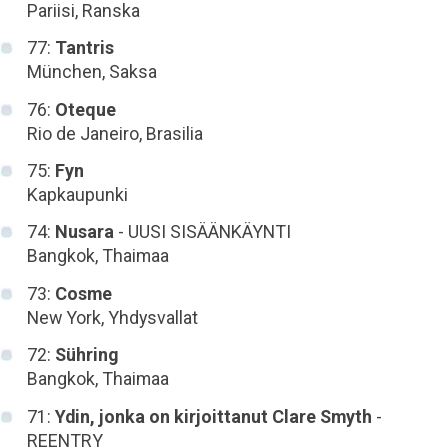
Pariisi, Ranska
77:
Tantris
München, Saksa
76:
Oteque
Rio de Janeiro, Brasilia
75:
Fyn
Kapkaupunki
74:
Nusara
- UUSI SISÄÄNKÄYNTI
Bangkok, Thaimaa
73:
Cosme
New York, Yhdysvallat
72:
Sühring
Bangkok, Thaimaa
71:
Ydin, jonka on kirjoittanut Clare Smyth
-
REENTRY