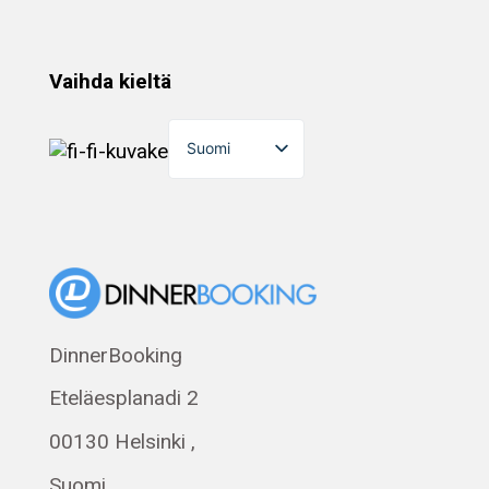
Vaihda kieltä
Suomi
English
Dansk
Norsk bokmål
Eesti
Polski
DinnerBooking
Svenska
Eteläesplanadi 2
Français
Română
00130 Helsinki ,
Magyar
Suomi