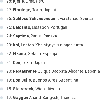
28:
Kjolle
, Lima, Peru
27:
Florilege
, Tokio, Japani
26:
Schloss Schanuenstein,
Fürstenau, Sveitsi
25:
Belcanto
, Lissabon, Portugali
24:
Septime
, Pariisi, Ranska
23:
Kol
, Lontoo, Yhdistynyt kuningaskunta
22:
Elkano
, Getaria, Espanja
21:
Den
, Tokio, Japani
20:
Restaurante
Quique Dacosta, Alicante, Espanja
19:
Don Julio
, Buenos Aires, Argentiina
18:
Steirereck,
Wien, Itävalta
17:
Gaggan
Anand, Bangkok, Thaimaa