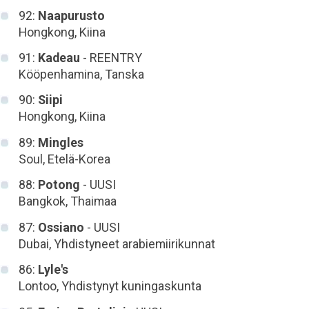
92:
Naapurusto
Hongkong, Kiina
91:
Kadeau
- REENTRY
Kööpenhamina, Tanska
90:
Siipi
Hongkong, Kiina
89:
Mingles
Soul, Etelä-Korea
88:
Potong
- UUSI
Bangkok, Thaimaa
87:
Ossiano
- UUSI
Dubai, Yhdistyneet arabiemiirikunnat
86:
Lyle's
Lontoo, Yhdistynyt kuningaskunta