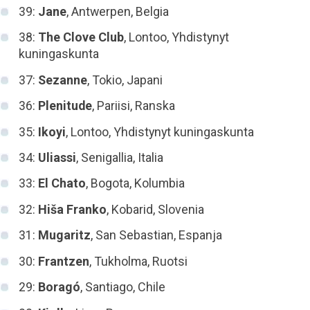
39:
Jane
, Antwerpen, Belgia
38:
The Clove Club
, Lontoo, Yhdistynyt
kuningaskunta
37:
Sezanne
, Tokio, Japani
36:
Plenitude
, Pariisi, Ranska
35:
Ikoyi
, Lontoo, Yhdistynyt kuningaskunta
34:
Uliassi
, Senigallia, Italia
33:
El Chato
, Bogota, Kolumbia
32:
Hiša Franko
, Kobarid, Slovenia
31:
Mugaritz
, San Sebastian, Espanja
30:
Frantzen
, Tukholma, Ruotsi
29:
Boragó
, Santiago, Chile