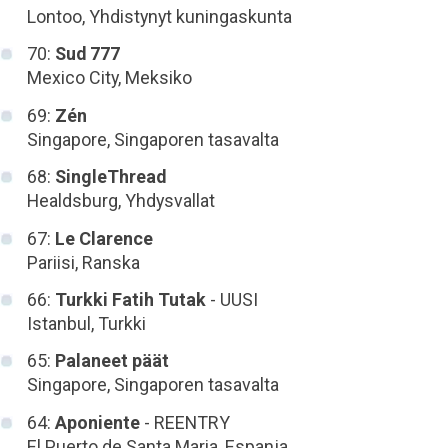
Lontoo, Yhdistynyt kuningaskunta
70:
Sud 777
Mexico City, Meksiko
69:
Zén
Singapore, Singaporen tasavalta
68:
SingleThread
Healdsburg, Yhdysvallat
67:
Le Clarence
Pariisi, Ranska
66:
Turkki Fatih Tutak
- UUSI
Istanbul, Turkki
65:
Palaneet päät
Singapore, Singaporen tasavalta
64:
Aponiente
- REENTRY
El Puerto de Santa Maria, Espanja