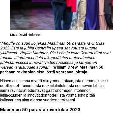
Kuva: David Holbrook
"
Minulla on suuri ilo jakaa Maailman 50 parasta ravintolaa
2023 -lista ja juhlia Centralin upeaa saavutusta uutena
ykkösenä. Virgilio Martinez, Pía León ja koko Central-tiimi ovat
todella viitoittaneet tietä alkuperäisten raaka-aineiden
juhlistamisessa innovatiivisten ruokiensa ja lämpimän
vieraanvaraisuuden avulla.
." -
William Drew, Maailman 50
parhaan ravintolan sisällöstä vastaava johtaja.
Hänen sanojensa myötä siirrymme listaan, jota olemme kaikki
odottaneet. Tunnetuista ruokailulaitoksista nouseviin tähtiin,
nämä ravintolat edustavat gastronomisen intohimon,
lahjakkuuden ja innovaation todellista ydintä, joka pitää
kulinaarisen alan elossa vuodesta toiseen!
Maailman 50 parasta ravintolaa 2023