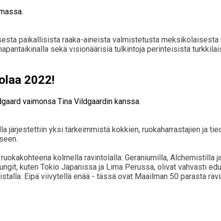
sesta paikallisista raaka-aineista valmistetusta meksikolaisesta 
pantaikinalla sekä visionäärisiä tulkintoja perinteisistä turkkilai
olaa 2022!
la järjestettiin yksi tärkeimmistä kokkien, ruokaharrastajien ja t
iseen.
kakohteena kolmella ravintolalla: Geraniumilla, Alchemistilla ja
pungit, kuten Tokio Japanissa ja Lima Perussa, olivat vahvasti edu
talla. Eipä viivytellä enää - tässä ovat Maailman 50 parasta rav