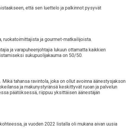
istaakseen, että sen luettelo ja palkinnot pysyvät
 ruokatoimittajista ja gourmet-matkailijoista.
jia ja varapuheenjohtajia lukuun ottamatta kaikkien
mistamiseksi sukupuolijakauma on 50/50.
ja. Mikä tahansa ravintola, joka on ollut avoinna äänestysjakson
lokeilansa ja makunystyränsä keskittyvät ruoan ja palvelun
isessa päätöksessä, riippuu yksittäisen äänestäjän
ri kohteessa, ja vuoden 2022 listalla oli mukana aivan uusia