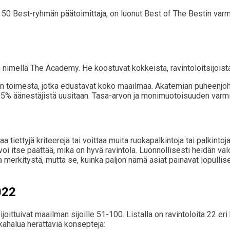
 50 Best-ryhmän päätoimittaja, on luonut Best of The Bestin varm
nimellä The Academy. He koostuvat kokkeista, ravintoloitsijoista,
en toimesta, jotka edustavat koko maailmaa. Akatemian puheenjohta
 25% äänestäjistä uusitaan. Tasa-arvon ja monimuotoisuuden var
a tiettyjä kriteerejä tai voittaa muita ruokapalkintoja tai palkinto
voi itse päättää, mikä on hyvä ravintola. Luonnollisesti heidän va
ina merkitystä, mutta se, kuinka paljon nämä asiat painavat lopull
022
sijoittuivat maailman sijoille 51-100. Listalla on ravintoloita 22 e
kahalua herättäviä konsepteja: