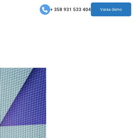
+ 358 931 533 404
Varaa demo