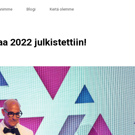
animme
Blogi
Keitä olemme
a 2022 julkistettiin!