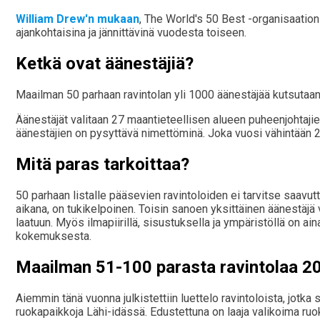
William Drew'n mukaan
, The World's 50 Best -organisaation
ajankohtaisina ja jännittävinä vuodesta toiseen.
Ketkä ovat äänestäjiä?
Maailman 50 parhaan ravintolan yli 1000 äänestäjää kutsutaan 
Äänestäjät valitaan 27 maantieteellisen alueen puheenjohtaji
äänestäjien on pysyttävä nimettöminä. Joka vuosi vähintään
Mitä paras tarkoittaa?
50 parhaan listalle pääsevien ravintoloiden ei tarvitse saavutta
aikana, on tukikelpoinen. Toisin sanoen yksittäinen äänestäjä 
laatuun. Myös ilmapiirillä, sisustuksella ja ympäristöllä on a
kokemuksesta.
Maailman 51-100 parasta ravintolaa 2
Aiemmin tänä vuonna julkistettiin luettelo ravintoloista, jotka 
ruokapaikkoja Lähi-idässä. Edustettuna on laaja valikoima ruo