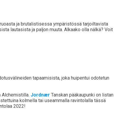
ruoasta ja brutalistisessa ympäristössä tarjoiltavista
sista lautasista ja paljon muuta. Alkaako olla nälkä? Voit
iedotusvälineiden tapaamisista, joka huipentui odotetun
 Alchemistilla.
Jordnær
Tanskan pääkaupunki on listan
stettuina kolmella tai useammalla ravintolalla tässä
intolaa 2022!