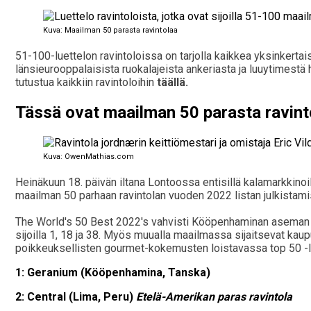
Kuva: Maailman 50 parasta ravintolaa
51-100-luettelon ravintoloissa on tarjolla kaikkea yksinkertai
länsieurooppalaisista ruokalajeista ankeriasta ja luuytimestä ha
tutustua kaikkiin ravintoloihin
täällä.
Tässä ovat maailman 50 parasta ravint
Kuva: OwenMathias.com
Heinäkuun 18. päivän iltana Lontoossa entisillä kalamarkkinoil
maailman 50 parhaan ravintolan vuoden 2022 listan julkistam
The World's 50 Best 2022's vahvisti Kööpenhaminan aseman ruo
sijoilla 1, 18 ja 38. Myös muualla maailmassa sijaitsevat kau
poikkeuksellisten gourmet-kokemusten loistavassa top 50 -lis
1: Geranium (Kööpenhamina, Tanska)
2: Central (Lima, Peru)
Etelä-Amerikan paras ravintola