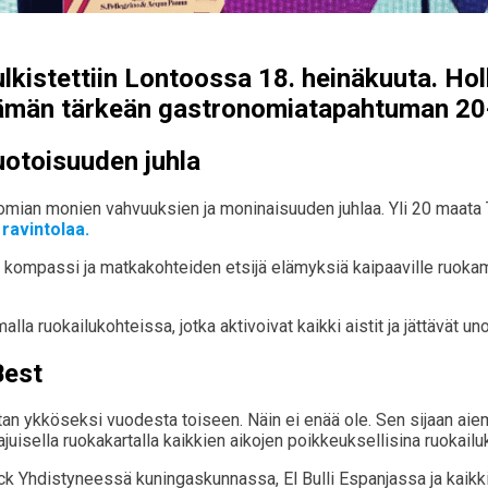
lkistettiin Lontoossa 18. heinäkuuta. Hol
tämän tärkeän gastronomiatapahtuman 20-
uotoisuuden juhla
omian monien vahvuuksien ja moninaisuuden juhlaa. Yli 20 maata 
ravintolaa.
 kompassi ja matkakohteiden etsijä elämyksiä kaipaaville ruokamatk
lla ruokailukohteissa, jotka aktivoivat kaikki aistit ja jättävät 
Best
stan ykköseksi vuodesta toiseen. Näin ei enää ole. Sen sijaan ai
ajuisella ruokakartalla kaikkien aikojen poikkeuksellisina ruokail
hdistyneessä kuningaskunnassa, El Bulli Espanjassa ja kaikki m