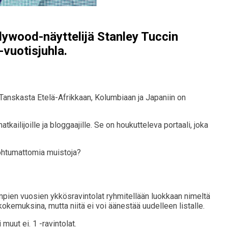
lywood-näyttelijä Stanley Tuccin
vuotisjuhla.
Tanskasta Etelä-Afrikkaan, Kolumbiaan ja Japaniin on
ailijoille ja bloggaajille. Se on houkutteleva portaali, joka
unohtumattomia muistoja?
empien vuosien ykkösravintolat ryhmitellään luokkaan nimeltä
ukokemuksina, mutta niitä ei voi äänestää uudelleen listalle.
uut ei. 1 -ravintolat.