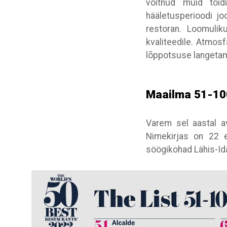
võitnud muid toid
hääletusperioodi jo
restoran. Loomuli
kvaliteedile. Atmosf
lõppotsuse langetam
Maailma 51-100
Varem sel aastal av
Nimekirjas on 22 e
söögikohad Lähis-Ida