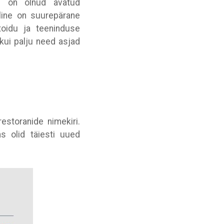
is on olnud avatud
lline on suurepärane
oidu ja teeninduse
 kui palju need asjad
estoranide nimekiri.
s olid täiesti uued