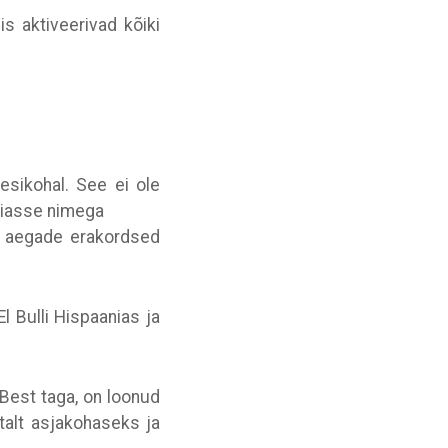
s aktiveerivad kõiki
esikohal. See ei ole
riasse nimega
gi aegade erakordsed
 Bulli Hispaanias ja
 Best taga, on loonud
stalt asjakohaseks ja