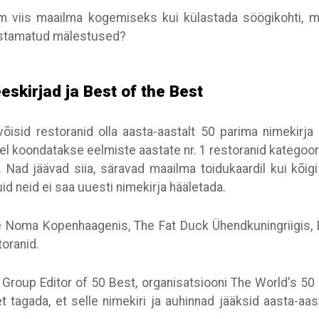
m viis maailma kogemiseks kui külastada söögikohti, mi
nustamatud mälestused?
eskirjad ja Best of the Best
õisid restoranid olla aasta-aastalt 50 parima nimekirja 
el koondatakse eelmiste aastate nr. 1 restoranid kategoo
.
Nad jäävad siia, säravad maailma toidukaardil kui kõi
d neid ei saa uuesti nimekirja hääletada.
e Noma Kopenhaagenis, The Fat Duck Ühendkuningriigis, El
storanid.
, Group Editor of 50 Best, organisatsiooni The World's 50
t tagada, et selle nimekiri ja auhinnad jääksid aasta-aa