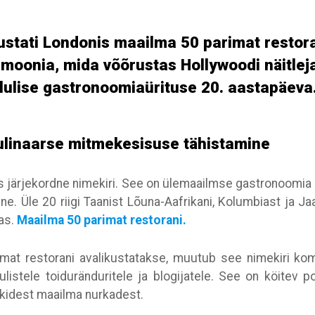
ikustati Londonis maailma 50 parimat restor
moonia, mida võõrustas Hollywoodi näitleja
olulise gastronoomiaürituse 20. aastapäeva
ulinaarse mitmekesisuse tähistamine
üks järjekordne nimekiri. See on ülemaailmse gastronoomia
ne. Üle 20 riigi Taanist Lõuna-Aafrikani, Kolumbiast ja J
as.
Maailma 50 parimat restorani.
mat restorani avalikustatakse, muutub see nimekiri ko
listele toiduränduritele ja blogijatele. See on köitev p
ikidest maailma nurkadest.