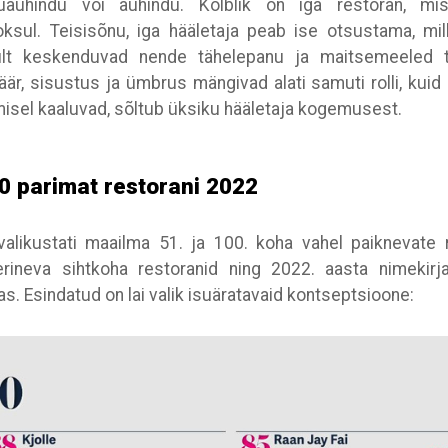
uauhindu või auhindu. Kõlblik on iga restoran, m
oksul. Teisisõnu, iga hääletaja peab ise otsustama, mi
kult keskenduvad nende tähelepanu ja maitsemeeled t
äär, sisustus ja ümbrus mängivad alati samuti rolli, kuid
isel kaaluvad, sõltub üksiku hääletaja kogemusest.
 parimat restorani 2022
alikustati maailma 51. ja 100. koha vahel paiknevate r
rineva sihtkoha restoranid ning 2022. aasta nimekirja
s. Esindatud on lai valik isuäratavaid kontseptsioone: