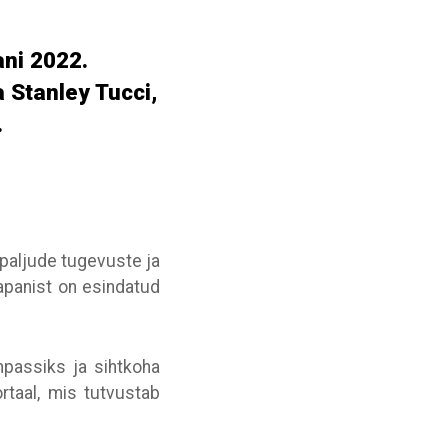
ani 2022.
 Stanley Tucci,
.
 paljude tugevuste ja
aapanist on esindatud
mpassiks ja sihtkoha
ortaal, mis tutvustab