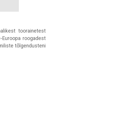
likest toorainetest
ne-Euroopa roogadest
oniliste tõlgendusteni