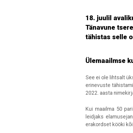
18. juulil aval
Tänavune tsere
tähistas selle 
Ülemaailmse k
See ei ole lihtsalt 
erinevuste tähistami
2022. aasta nimekirj
Kui maailma 50 pari
leidjaks elamusejanu
erakordset kööki kõ