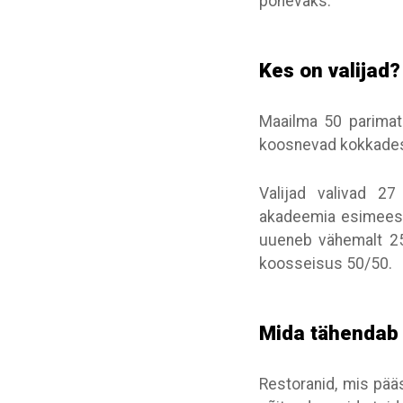
põnevaks.
Kes on valijad?
Maailma 50 parimat
koosnevad kokkadest,
Valijad valivad 2
akadeemia esimeest
uueneb vähemalt 25
koosseisus 50/50.
Mida tähendab
Restoranid, mis pää