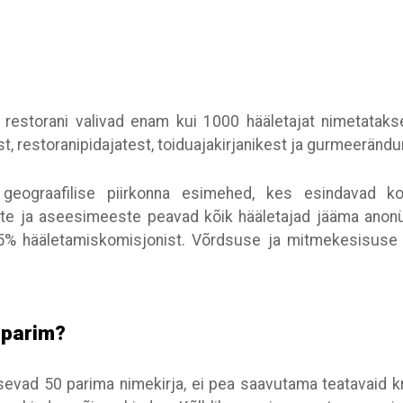
 restorani valivad enam kui 1000 hääletajat nimetatak
 restoranipidajatest, toiduajakirjanikest ja gurmeerändu
7 geograafilise piirkonna esimehed, kes esindavad k
e ja aseesimeeste peavad kõik hääletajad jääma anonü
% hääletamiskomisjonist. Võrdsuse ja mitmekesisuse 
 parim?
sevad 50 parima nimekirja, ei pea saavutama teatavaid k