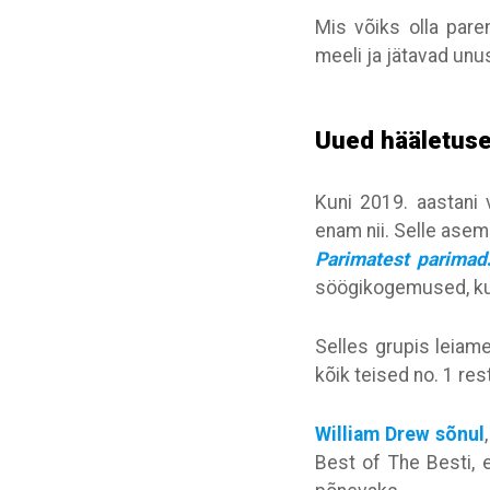
Mis võiks olla pare
meeli ja jätavad u
Uued hääletuse
Kuni 2019. aastani v
enam nii. Selle asem
Parimatest parimad
söögikogemused, kui
Selles grupis leiam
kõik teised no. 1 re
William Drew sõnul
Best of The Besti, e