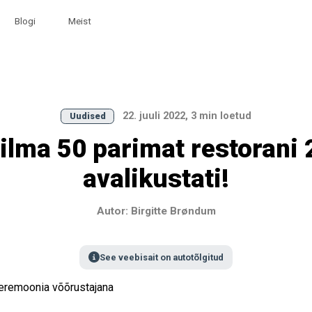
Blogi
Meist
22. juuli 2022, 3 min loetud
Uudised
lma 50 parimat restorani
avalikustati!
Autor: Birgitte Brøndum
See veebisait on autotõlgitud