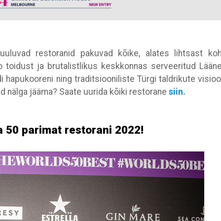
uuluvad restoranid pakuvad kõike, alates lihtsast koha
 toidust ja brutalistlikus keskkonnas serveeritud Lää
i hapukooreni ning traditsiooniliste Türgi taldrikute visio
d nälga jääma? Saate uurida kõiki restorane
siin.
a 50 parimat restorani 2022!