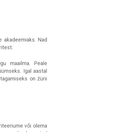
se akadeemiaks. Nad
ritest.
ogu maailma. Peale
ümseks. Igal aastal
tagamiseks on žürii
riteeriume või olema