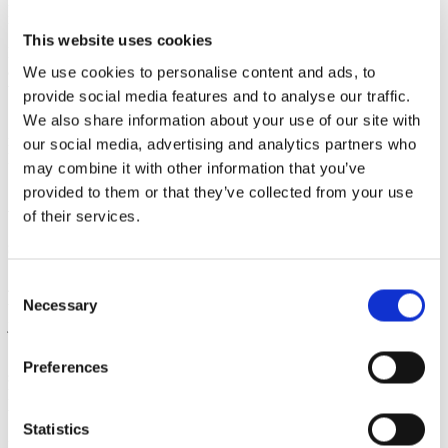
restorani nimekirjas on esindatud paljud erinevad linnad, võib see
nimekiri olla ka reisiplaaniks toiduränduritele.
This website uses cookies
Kas oled alati tahtnud uurida Muumitrollide kaunist kodu ja samal
ajal nautida parimat toitu? Top 50 nimekirjas on palju reisimise
We use cookies to personalise content and ads, to
väärilisi sihtkohti.
provide social media features and to analyse our traffic.
We also share information about your use of our site with
50 parimast restoranist 31 asub Helsingis. Ülejäänud 19 on pärit
mujalt Soomest. Mõned nimekirjas esindatud linnad on järgmised:
our social media, advertising and analytics partners who
Espoo, Inari, Kirkkonummi, Porvoo, Posio, Oulu, Rovaniemi,
may combine it with other information that you’ve
Savonlinna, Tampere, Turku ja Vaasa.
provided to them or that they’ve collected from your use
Võimalus tõsta esile parimaid
of their services.
söögikogemusi
Consent
400 valijat hindasid restorane nende kontseptsioonide, teeninduse,
Necessary
toidu ja joogi kombinatsiooni, atmosfääri ja üldise külaliskogemuse
Selection
järgi.
50 parima nimekirja mõte on tõsta esile restoranid, mis on väga head
Preferences
selles, mida nad teevad. Teisisõnu, võimalus tunnustada ja tähistada
kogu pühendumist, rasket tööd ja gastronoomia võluväge, mis
toimub kulisside taga.
Statistics
Kõik on seotud ideedega, toidukultuuri elus hoidmisega ja