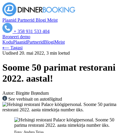
Plaanid
Partnerid
Blogi
Meist
+ 358 931 533 404
Broneeri demo
Kodu
Plaanid
Partnerid
Blogi
Meist
⟵ Tagasi
Uudised
20. mai 2022, 3 min loetud
Soome 50 parimat restorani
2022. aastal!
Autor: Birgitte Brøndum
See veebisait on autotõlgitud
Foto: Andres Teiss