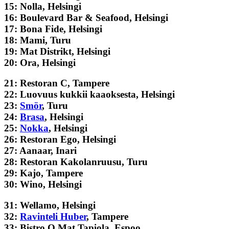
15: Nolla, Helsingi
16: Boulevard Bar & Seafood, Helsingi
17: Bona Fide, Helsingi
18: Mami, Turu
19: Mat Distrikt, Helsingi
20: Ora, Helsingi
21: Restoran C, Tampere
22: Luovuus kukkii kaaoksesta, Helsingi
23:
Smör
, Turu
24:
Brasa
, Helsingi
25:
Nokka
, Helsingi
26: Restoran Ego, Helsingi
27: Aanaar, Inari
28: Restoran Kakolanruusu, Turu
29: Kajo, Tampere
30: Wino, Helsingi
31: Wellamo, Helsingi
32:
Ravinteli Huber
, Tampere
33: Bistro O Mat Tapiola, Espoo