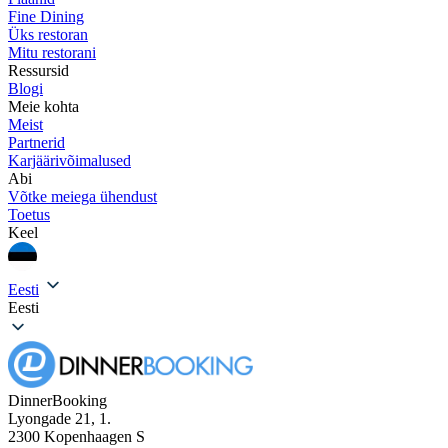
Fine Dining
Üks restoran
Mitu restorani
Ressursid
Blogi
Meie kohta
Meist
Partnerid
Karjäärivõimalused
Abi
Võtke meiega ühendust
Toetus
Keel
Eesti
Eesti
DinnerBooking
Lyongade 21, 1.
2300 Kopenhaagen S