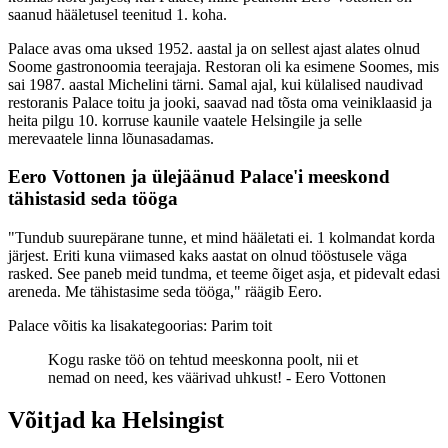
saanud hääletusel teenitud 1. koha.
Palace avas oma uksed 1952. aastal ja on sellest ajast alates olnud
Soome gastronoomia teerajaja. Restoran oli ka esimene Soomes, mis
sai 1987. aastal Michelini tärni. Samal ajal, kui külalised naudivad
restoranis Palace toitu ja jooki, saavad nad tõsta oma veiniklaasid ja
heita pilgu 10. korruse kaunile vaatele Helsingile ja selle
merevaatele linna lõunasadamas.
Eero Vottonen ja ülejäänud Palace'i meeskond
tähistasid seda tööga
"Tundub suurepärane tunne, et mind hääletati ei. 1 kolmandat korda
järjest. Eriti kuna viimased kaks aastat on olnud tööstusele väga
rasked. See paneb meid tundma, et teeme õiget asja, et pidevalt edasi
areneda. Me tähistasime seda tööga," räägib Eero.
Palace võitis ka lisakategoorias: Parim toit
Kogu raske töö on tehtud meeskonna poolt, nii et
nemad on need, kes väärivad uhkust! -
Eero Vottonen
Võitjad ka Helsingist