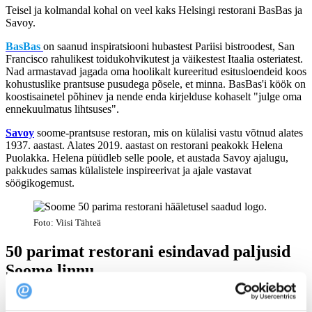
Teisel ja kolmandal kohal on veel kaks Helsingi restorani BasBas ja
Savoy.
BasBas
on saanud inspiratsiooni hubastest Pariisi bistroodest, San
Francisco rahulikest toidukohvikutest ja väikestest Itaalia osteriatest.
Nad armastavad jagada oma hoolikalt kureeritud esitusloendeid koos
kohustuslike prantsuse pusudega põsele, et minna. BasBas'i köök on
koostisainetel põhinev ja nende enda kirjelduse kohaselt "julge oma
ennekuulmatus lihtsuses".
Savoy
soome-prantsuse restoran, mis on külalisi vastu võtnud alates
1937. aastast. Alates 2019. aastast on restorani peakokk Helena
Puolakka. Helena püüdleb selle poole, et austada Savoy ajalugu,
pakkudes samas külalistele inspireerivat ja ajale vastavat
söögikogemust.
Foto: Viisi Tähteä
50 parimat restorani esindavad paljusid
Soome linnu
Soome kaugest lõunast põhja poole. Kuna Soome 50 parima