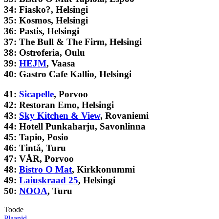
34: Fiasko?, Helsingi
35: Kosmos, Helsingi
36: Pastis, Helsingi
37: The Bull & The Firm, Helsingi
38: Ostroferia, Oulu
39:
HEJM
, Vaasa
40: Gastro Cafe Kallio, Helsingi
41:
Sicapelle
, Porvoo
42: Restoran Emo, Helsingi
43:
Sky Kitchen & View
, Rovaniemi
44: Hotell Punkaharju, Savonlinna
45: Tapio, Posio
46: Tintå, Turu
47: VÅR, Porvoo
48:
Bistro O Mat
, Kirkkonummi
49:
Laiuskraad 25
, Helsingi
50:
NOOA
, Turu
Toode
Plaanid