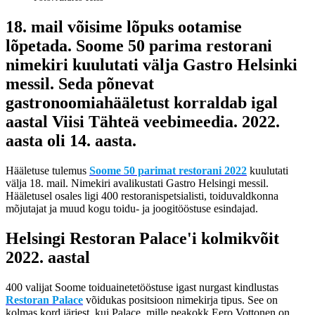
18. mail võisime lõpuks ootamise
lõpetada. Soome 50 parima restorani
nimekiri kuulutati välja Gastro Helsinki
messil. Seda põnevat
gastronoomiahääletust korraldab igal
aastal Viisi Tähteä veebimeedia. 2022.
aasta oli 14. aasta.
Hääletuse tulemus
Soome 50 parimat restorani 2022
kuulutati
välja 18. mail. Nimekiri avalikustati Gastro Helsingi messil.
Hääletusel osales ligi 400 restoranispetsialisti, toiduvaldkonna
mõjutajat ja muud kogu toidu- ja joogitööstuse esindajad.
Helsingi Restoran Palace'i kolmikvõit
2022. aastal
400 valijat Soome toiduainetetööstuse igast nurgast kindlustas
Restoran Palace
võidukas positsioon nimekirja tipus. See on
kolmas kord järjest, kui Palace, mille peakokk Eero Vottonen on