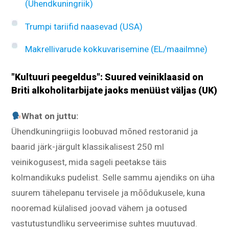
(Ühendkuningriik)
Trumpi tariifid naasevad (USA)
Makrellivarude kokkuvarisemine (EL/maailmne)
"Kultuuri peegeldus": Suured veiniklaasid on
Briti alkoholitarbijate jaoks menüüst väljas (UK)
What on juttu:
Ühendkuningriigis loobuvad mõned restoranid ja
baarid järk-järgult klassikalisest 250 ml
veinikogusest, mida sageli peetakse täis
kolmandikuks pudelist. Selle sammu ajendiks on üha
suurem tähelepanu tervisele ja mõõdukusele, kuna
nooremad külalised joovad vähem ja ootused
vastutustundliku serveerimise suhtes muutuvad.