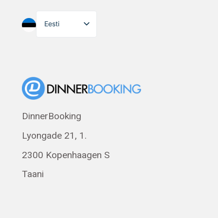
Eesti
English
Dansk
Suomi
Norsk bokmål
Polski
DinnerBooking
Svenska
Lyongade 21, 1.
Français
Română
2300 Kopenhaagen S
Magyar
Taani
Русский