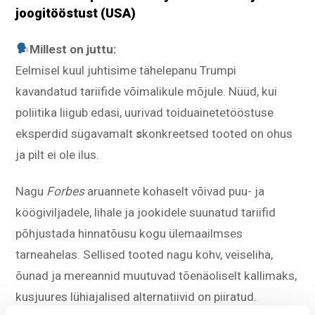
joogitööstust (USA)
Millest on juttu:
Eelmisel kuul juhtisime tähelepanu Trumpi
kavandatud tariifide võimalikule mõjule. Nüüd, kui
poliitika liigub edasi, uurivad toiduainetetööstuse
eksperdid sügavamalt
s
konkreetsed tooted on ohus
ja pilt ei ole ilus.
Nagu
Forbes
aruannete kohaselt võivad puu- ja
köögiviljadele, lihale ja jookidele suunatud tariifid
põhjustada hinnatõusu kogu ülemaailmses
tarneahelas. Sellised tooted nagu kohv, veiseliha,
õunad ja mereannid muutuvad tõenäoliselt kallimaks,
kusjuures lühiajalised alternatiivid on piiratud.