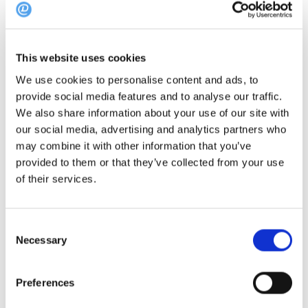
Isegi suurtel restoranigruppidel on raske seda
hinnatõusu vastu võtta ning väiksemate ettevõtete
This website uses cookies
jaoks võivad kasvavad kulud tähendada menüüde
muutmist, hinnatõusu või portsjonite suuruse
We use cookies to personalise content and ads, to
provide social media features and to analyse our traffic.
vähendamist.
We also share information about your use of our site with
our social media, advertising and analytics partners who
Kas sa kuulad?
may combine it with other information that you’ve
Artiklis hoiatatakse, et kogu tööstusharu peab ümber
provided to them or that they’ve collected from your use
mõtlema hankimise üle - mitte ainult USAs, vaid kogu
of their services.
maailmas. Ka Euroopa ja rahvusvahelised restoranid
võivad tunda survet, eriti need, kes impordivad USA
Consent
tooteid või koostisosi, mida mõjutavad
Necessary
Selection
vastumeetmete kaubandusmuudatused.
Preferences
Loe kogu lugu
@Forbes