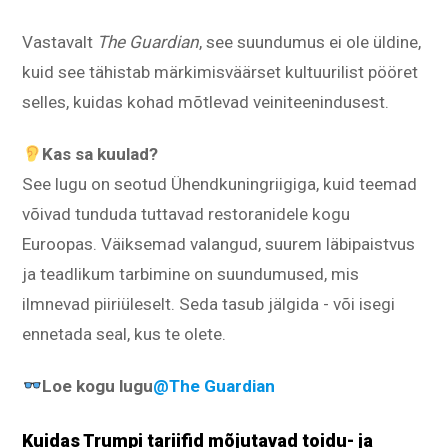
Vastavalt
The Guardian
, see suundumus ei ole üldine,
kuid see tähistab märkimisväärset kultuurilist pööret
selles, kuidas kohad mõtlevad veiniteenindusest.
Kas sa kuulad?
See lugu on seotud Ühendkuningriigiga, kuid teemad
võivad tunduda tuttavad restoranidele kogu
Euroopas. Väiksemad valangud, suurem läbipaistvus
ja teadlikum tarbimine on suundumused, mis
ilmnevad piiriüleselt. Seda tasub jälgida - või isegi
ennetada seal, kus te olete.
Loe kogu lugu
@The Guardian
Kuidas Trumpi tariifid mõjutavad toidu- ja