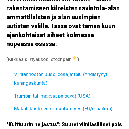
rakentamiseen kiireisten ravintola-alan
ammattilaisten ja alan uusimpien
uutisten välille. Tässä ovat tämän kuun
ajankohtaiset aiheet kolmessa
nopeassa osassa:
(Klikkaa siirtyäksesi eteenpäin
)
Viiniannosten uudelleenajattelu (Yhdistynyt
kuningaskunta)
Trumpin tullimaksut palaavat (USA)
Makrillikantojen romahtaminen (EU/maailma)
"Kulttuurin heijastus": Suuret viinilasilliset pois