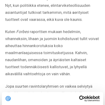
Nyt, kun politiikka etenee, elintarviketeollisuuden
asiantuntijat tutkivat tarkemmin, mitä
s
erityiset
tuotteet ovat vaarassa, eikä kuva ole kaunis.
Kuten
Forbes
raporttien mukaan hedelmiin,
vihanneksiin, lihaan ja juomiin kohdistuvat tullit voivat
aiheuttaa hinnankorotuksia koko
maailmanlaajuisessa toimitusketjussa. Kahvin,
naudanlihan, omenoiden ja äyriäisten kaltaiset
tuotteet todennäköisesti kallistuvat, ja lyhyellä
aikavälillä vaihtoehtoja on vain vähän.
Jopa suurten ravintolaryhmien on vaikea selviytyä
näistä korotuksista, ja pienemmille yrityksille
kustannusten nousu voi merkitä ruokalistamuutoksia,