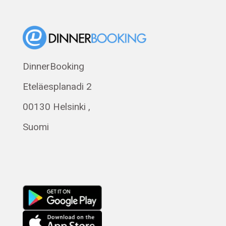
Dansk
Norsk bokmål
Eesti
Polski
DinnerBooking
Svenska
Eteläesplanadi 2
Français
Română
00130 Helsinki ,
Magyar
Suomi
Русский