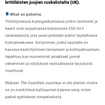
brittiläisten juojien ruokalistalta (UK).
What on puhetta:
Yhdistyneessä kuningaskunnassa jotkin ravintolat ja
baarit ovat luopumassa klassisesta 250 ml:n
viinikaadosta, jota usein pidetään pullon täydellisenä
kolmanneksena. Siirtyminen, jonka taustalla on
kasvava keskittyminen terveyteen ja kohtuullisuuteen,
tapahtuu, kun nuoremmat asiakkaat juovat
vähemmän ja odotukset vastuullisesta tarjoilusta
muuttuvat.
Mukaan
The Guardian
, suuntaus ei ole yleinen, mutta
se on merkittävä kulttuurinen käänne siinä, miten
paikat ajattelevat viinipalvelusta.