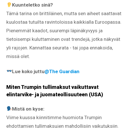
Kuunteletko sinä?
Tämä tarina on brittiläinen, mutta sen aiheet saattavat
kuulostaa tutuilta ravintoloissa kaikkialla Euroopassa.
Pienemmät kaadot, suurempi läpinäkyvyys ja
tietoisempi kuluttaminen ovat trendejä, jotka näkyvät
yli rajojen. Kannattaa seurata - tai jopa ennakoida,
missä olet.
Lue koko juttu
@The Guardian
Miten Trumpin tullimaksut vaikuttavat
elintarvike- ja juomateollisuuteen (USA)
Mistä on kyse:
Viime kuussa kiinnitimme huomiota Trumpin
ehdottamien tullimaksujen mahdollisiin vaikutuksiin.