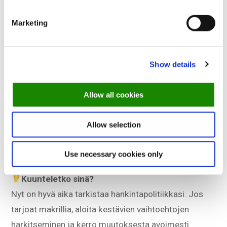
What on puhetta:
Meriasiantuntijat ovat antaneet vakavan varoituksen:
Marketing
Koillis-Atlantin makrillikannat ovat romahtamaisillaan
vuosia jatkuneen liikakalastuksen ja kiintiöiden
ylittämisen vuoksi.
Show details
Tämä uutinen voi vaikuttaa ruokalistasuunnitteluun
Allow all cookies
erityisesti mereneläviä käyttävissä keittiöissä.
Kestävyyssertifioinnit saattavat muuttua, ja
Allow selection
saatavuus saattaa laskea jyrkästi tulevina
sesonkeina.
Use necessary cookies only
Kuunteletko sinä?
Nyt on hyvä aika tarkistaa hankintapolitiikkasi. Jos
tarjoat makrillia, aloita kestävien vaihtoehtojen
harkitseminen ja kerro muutoksesta avoimesti