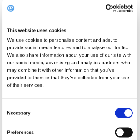
organisation som stöder hotellarbetare som arbetar
med missbruk. Deras konversation dyker in i de
utmaningar för mental hälsa som branschpersonal
This website uses cookies
står inför, särskilt när det gäller substansanvändning.
We use cookies to personalise content and ads, to
provide social media features and to analyse our traffic.
Varför är den värd att läsa?
We also share information about your use of our site with
our social media, advertising and analytics partners who
Den här podcasten betonar det avgörande behovet av
may combine it with other information that you’ve
provided to them or that they’ve collected from your use
en positiv arbetsplatskultur och ger konkreta tips till
of their services.
ledningen för att skapa stödjande miljöer. Det här är
ett måste för alla restaurangägare eller chefer som
Consent
vill prioritera medarbetarnas välbefinnande.
Necessary
Selection
Fördjupa dig i detta viktiga
podcast
nu
Preferences