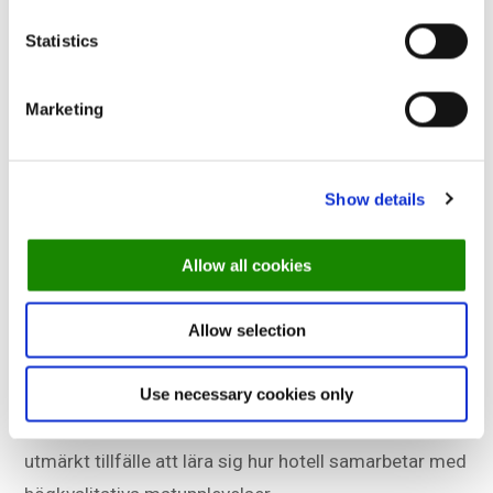
Efterrätt: Kulturtrender 2025: Kommer
Statistics
hotellens finmiddagar att få en
renässans?
Marketing
En rapport från Expedia Group förutspår att
hotellmåltiderna kommer att öka kraftigt under
Show details
2025. Det visar sig att resenärer inte bara bokar rum
utan också middagsbokningar, eftersom hotell
Allow all cookies
förnyar sina restauranger med toppkockar och
välsmakande säsongsmenyer.
Allow selection
Varför är den värd att läsa?
Use necessary cookies only
Med ett växande intresse för hotellmåltider är det ett
utmärkt tillfälle att lära sig hur hotell samarbetar med