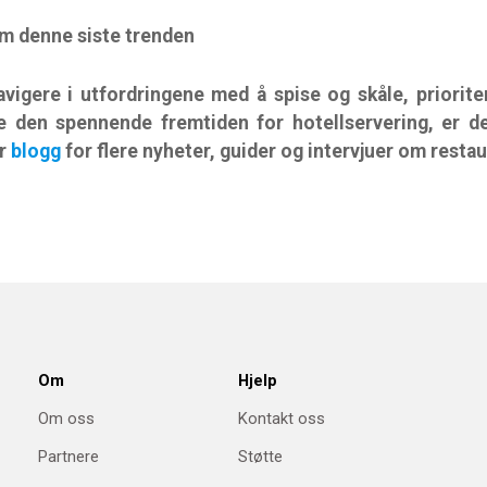
m denne siste trenden
avigere i utfordringene med å spise og skåle, priorit
ke den spennende fremtiden for hotellservering, er d
år
blogg
for flere nyheter, guider og intervjuer om resta
Om
Hjelp
Om oss
Kontakt oss
Partnere
Støtte