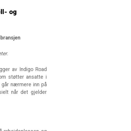
ll- og
tbransjen
eter
.
gger av Indigo Road
om støtter ansatte i
 går nærmere inn på
ielt når det gjelder