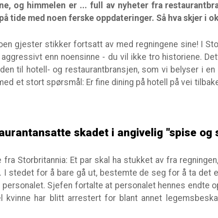
ne, og himmelen er ... full av nyheter fra restaurantbr
r på tide med noen ferske oppdateringer. Så hva skjer i 
noen gjester stikker fortsatt av med regningene sine! I St
 aggressivt enn noensinne - du vil ikke tro historiene. D
n til hotell- og restaurantbransjen, som vi belyser i e
r med et stort spørsmål: Er fine dining på hotell på vei tilbake
aurantansatte skadet i angivelig "spise og 
ie fra Storbritannia: Et par skal ha stukket av fra regningen,
. I stedet for å bare gå ut, bestemte de seg for å ta det
på personalet. Sjefen fortalte at personalet hennes endte
kvinne har blitt arrestert for blant annet legemsbeskad