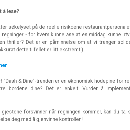
t å lese?
ter søkelyset på de reelle risikoene restaurantpersonale
m regninger - for hvem kunne ane at en middag kunne utvi
en thriller? Det er en påminnelse om at vi trenger solid
kurat dette tilfellet er litt ekstremt!).
her
r! "Dash & Dine"-trenden er en økonomisk hodepine for re
re bordene dine? Det er enkelt: Vurder å implemente
 gjestene forsvinner når regningen kommer, kan du ta 
jelpe deg med å gjenvinne kontrollen!