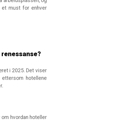
å arbeidsplassen, og
r et must for enhver
en renessanse?
ret i 2025. Det viser
 ettersom hotellene
r.
r om hvordan hoteller