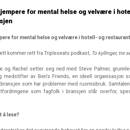
jempere for mental helse og velvære i hote
nsjen
ere for mental helse og velvære i hotell- og restauran
tt kommer rett fra Tripleseats podkast,
To kyllinger, tre s
e og Rachel setter seg ned med Steve Palmer, grunnle
g medstifter av Ben's Friends, en ideell organisasjon s
antbransjen som har problemer med rusmisbruk. Samtalen
fordringene som fagfolk i bransjen står overfor, spes
t å lese?