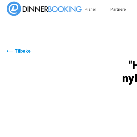
Planer
Partnere
⟵ Tilbake
"
ny