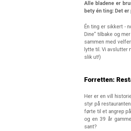
Alle bladene er bru
bety én ting: Det e
Én ting er sikkert - 
Dine" tilbake og mer
sammen med velferde
lytte til. Vi avslutte
slik ut!)
Forretten: Rest
Her er en vill histor
styr på restauranten
førte til et angrep 
og en 39 år gammel 
sant?