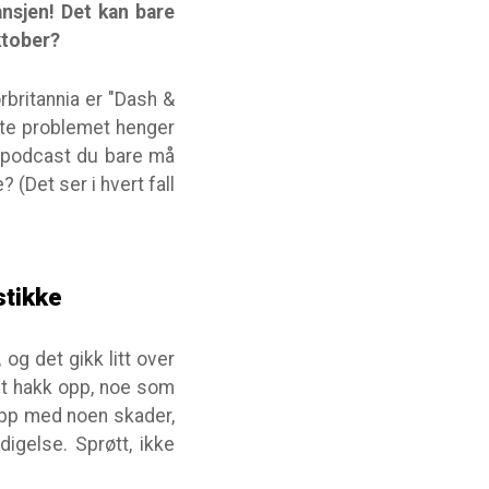
ansjen! Det kan bare
oktober?
orbritannia er "Dash &
ette problemet henger
n podcast du bare må
? (Det ser i hvert fall
stikke
 og det gikk litt over
 et hakk opp, noe som
 opp med noen skader,
igelse. Sprøtt, ikke