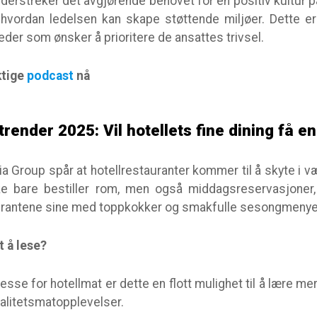
erstreker det avgjørende behovet for en positiv kultur p
il hvordan ledelsen kan skape støttende miljøer. Dette e
leder som ønsker å prioritere de ansattes trivsel.
ktige
podcast
nå
trender 2025: Vil hotellets fine dining få 
ia Group spår at hotellrestauranter kommer til å skyte i væ
ke bare bestiller rom, men også middagsreservasjoner,
urantene sine med toppkokker og smakfulle sesongmenye
t å lese?
sse for hotellmat er dette en flott mulighet til å lære me
alitetsmatopplevelser.