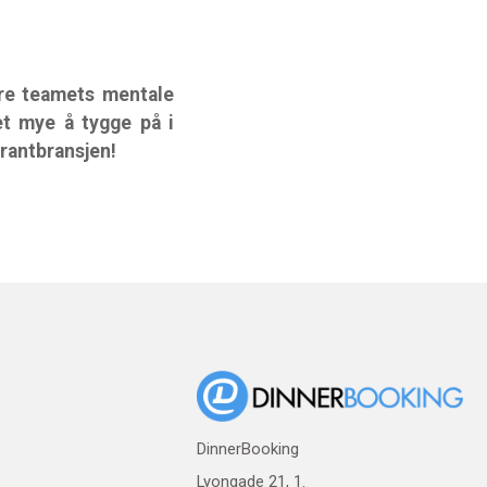
ere teamets mentale
et mye å tygge på i
urantbransjen!
DinnerBooking
Lyongade 21, 1.