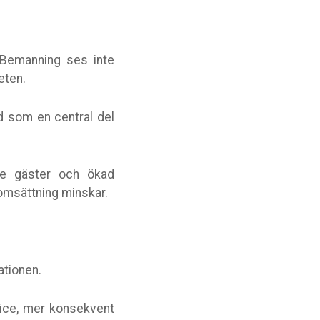
 Bemanning ses inte
eten.
rd som en central del
are gäster och ökad
lomsättning minskar.
tationen.
vice, mer konsekvent