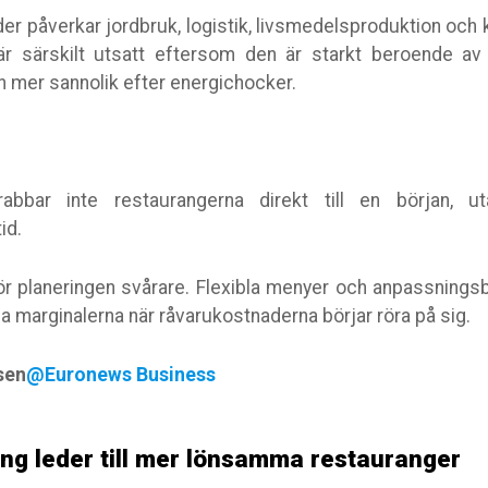
r påverkar jordbruk, logistik, livsmedelsproduktion och 
r särskilt utsatt eftersom den är starkt beroende av n
n mer sannolik efter energichocker.
drabbar inte restaurangerna direkt till en början, u
tid.
r planeringen svårare. Flexibla menyer och anpassningsba
da marginalerna när råvarukostnaderna börjar röra på sig.
sen
@Euronews Business
ng leder till mer lönsamma restauranger