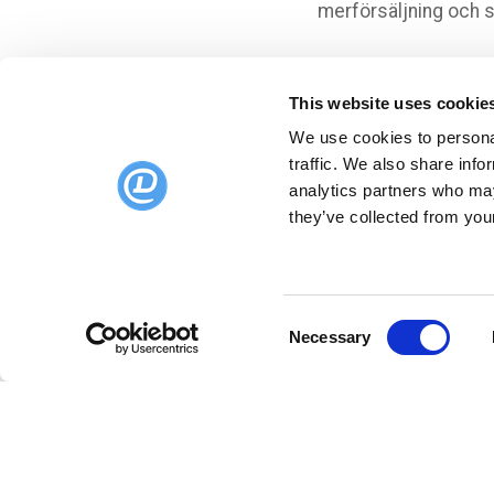
merförsäljning och 
I en bransch med s
verksamheten.
This website uses cookie
We use cookies to personal
Läs hela berättel
traffic. We also share info
analytics partners who may
Det var allt för de
they’ve collected from your
Besök webbplatse
formar restaurang
Consent
Necessary
Selection