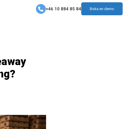
+46 10 884 85 84
Boka en demo
keaway
ang?