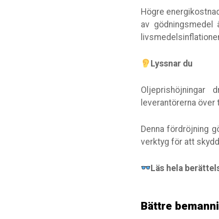
Högre energikostnade
av gödningsmedel ä
livsmedelsinflatione
Lyssnar du
Oljeprishöjningar 
leverantörerna över 
Denna fördröjning gö
verktyg för att skyd
Läs hela berättel
Bättre bemanni