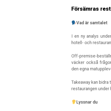
Försämras res
Vad är samtalet
I en ny analys unde
hotell- och restaur
Off-premise-beställ
väcker också frågo
den egna matupplev
Takeaway kan bidra t
restaurangen under 
Lyssnar du