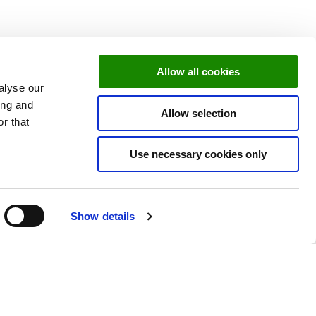
 vinsten, inte bara
Allow all cookies
alyse our
ing and
Allow selection
r that
Use necessary cookies only
 före de trender som
Show details