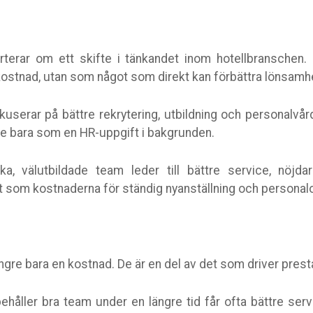
terar om ett skifte i tänkandet inom hotellbranschen.
kostnad, utan som något som direkt kan förbättra lönsamh
kuserar på bättre rekrytering, utbildning och personalvå
te bara som en HR-uppgift i bakgrunden.
rka, välutbildade team leder till bättre service, nöjd
gt som kostnaderna för ständig nyanställning och persona
ängre bara en kostnad. De är en del av det som driver pres
håller bra team under en längre tid får ofta bättre ser