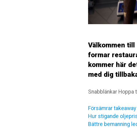
Välkommen till
formar restaur
kommer här det
med dig tillbaka
Snabblänkar Hoppa til
Försämrar takeaway 
Hur stigande oljepr
Bättre bemanning le