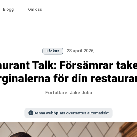
Blogg
Om oss
28 april 2026,
I fokus
urant Talk: Försämrar ta
ginalerna för din restaur
Författare: Jake Juba
Denna webbplats översattes automatiskt