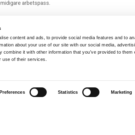
smidigare arbetspass.
näva marginaler kan rätt bemanning direkt förbättra
s
ise content and ads, to provide social media features and to an
sen
@PRNewswire
rmation about your use of our site with our social media, advertis
 combine it with other information that you’ve provided to them o
n här månaden.
 use of their services.
n
blogg
för mer insikter som hjälper dig att ligga steget
branschen.
Preferences
Statistics
Marketing