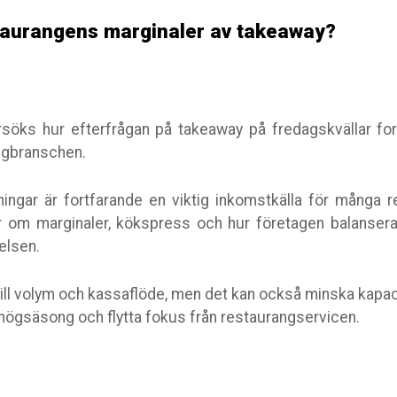
taurangens marginaler av takeaway?
rsöks hur efterfrågan på takeaway på fredagskvällar fo
angbranschen.
ningar är fortfarande en viktig inkomstkälla för många 
r om marginaler, kökspress och hur företagen balanser
elsen.
ill volym och kassaflöde, men det kan också minska kapac
högsäsong och flytta fokus från restaurangservicen.