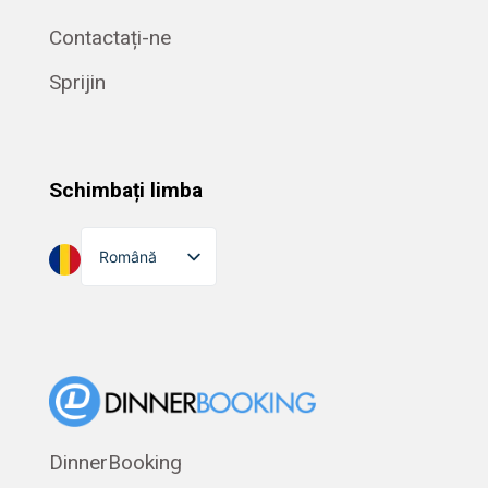
Contactați-ne
Sprijin
Schimbați limba
Română
English
Dansk
Suomi
Norsk bokmål
Eesti
DinnerBooking
Polski