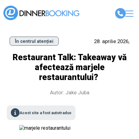
28. aprilie 2026,
În centrul atenției
Restaurant Talk: Takeaway vă
afectează marjele
restaurantului?
Autor: Jake Juba
Acest site a fost autotradus