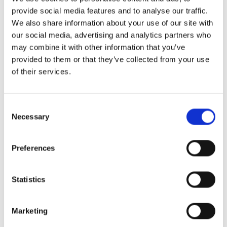
Această întârziere face planificarea mai dificilă.
provide social media features and to analyse our traffic.
Meniurile flexibile și aprovizionarea adaptabilă devin
We also share information about your use of our site with
instrumente-cheie pentru protejarea marjelor atunci
our social media, advertising and analytics partners who
may combine it with other information that you’ve
când costurile ingredientelor încep să crească.
provided to them or that they’ve collected from your use
of their services.
Citește povestea completă
@Euronews
Business
Consent
Necessary
Selection
O mai bună dotare cu personal duce la
restaurante mai profitabile
Preferences
Care este discuția
Statistics
PR Newswire raportează o schimbare în gândirea din
Marketing
domeniul ospitalității. Personalul nu mai este văzut