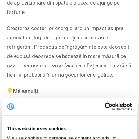
de aprovizionare din spatele a ceea ce ajunge pe
farfurie.
Creșterea costurilor energiei are un impact asupra
agriculturii, logisticii, producției alimentare și
refrigerării. Producția de îngrășăminte este deosebit
de expusă deoarece se bazează în mare măsură pe
gazele naturale, ceea ce face ca inflația alimentară să
fie mai probabilă în urma șocurilor energetice.
Mă asculți
Creșterea prețului petrolului nu afectează
restaurantele în mod direct la început, ci se filtrează
în timp prin intermediul furnizorilor.
This website uses cookies
We use cookies to personalise content and ads, to