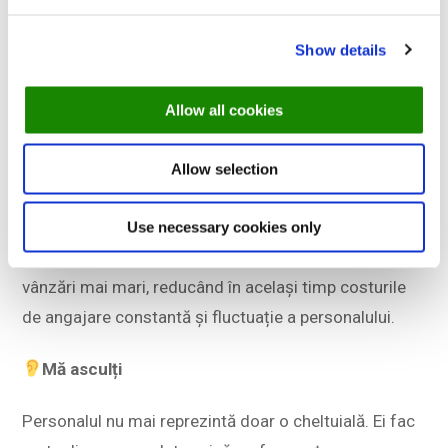
doar ca un cost, ci ca ceva care poate îmbunătăți în
mod direct rentabilitatea.
Show details
Din ce în ce mai multe restaurante se concentrează
Allow all cookies
pe o mai bună angajare, formare și păstrare a
personalului ca parte esențială a gestionării afacerii,
Allow selection
nu doar ca o sarcină de resurse umane în fundal.
Ideea este simplă. Echipele puternice și bine pregătite
Use necessary cookies only
duc la servicii mai bune, oaspeți mai mulțumiți și
vânzări mai mari, reducând în același timp costurile
de angajare constantă și fluctuație a personalului.
Mă asculți
Personalul nu mai reprezintă doar o cheltuială. Ei fac