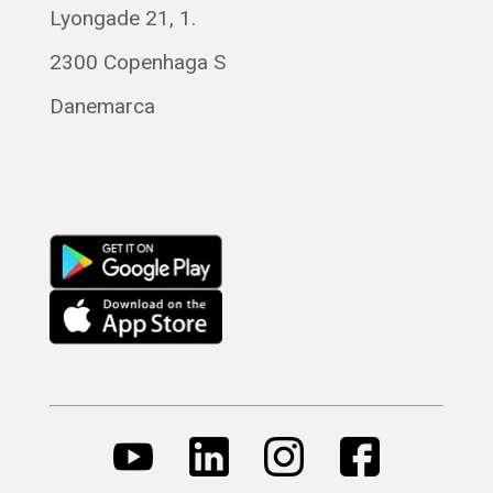
Lyongade 21, 1.
Svenska
Français
2300 Copenhaga S
Magyar
Danemarca
Русский