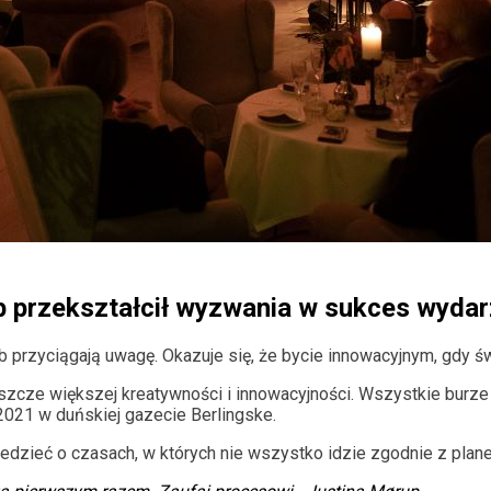
b przekształcił wyzwania w sukces wydar
 przyciągają uwagę. Okazuje się, że bycie innowacyjnym, gdy ś
zcze większej kreatywności i innowacyjności. Wszystkie burz
2021 w duńskiej gazecie Berlingske.
edzieć o czasach, w których nie wszystko idzie zgodnie z pla