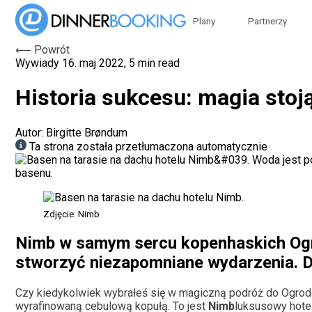
Plany
Partnerzy
⟵ Powrót
Wywiady
16. maj 2022, 5 min read
Historia sukcesu: magia sto
Autor: Birgitte Brøndum
Ta strona została przetłumaczona automatycznie
Zdjęcie: Nimb
Nimb w samym sercu kopenhaskich Ogro
stworzyć niezapomniane wydarzenia. Do
Czy kiedykolwiek wybrałeś się w magiczną podróż do Ogrod
wyrafinowaną cebulową kopułą. To jest
Nimb
luksusowy hotel