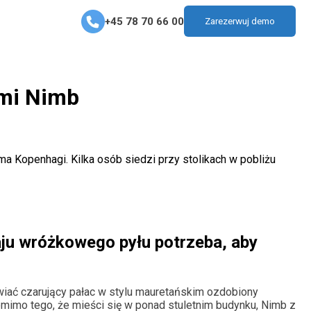
+45 78 70 66 00
Zarezerwuj demo
ami Nimb
ju wróżkowego pyłu potrzeba, aby
iać czarujący pałac w stylu mauretańskim ozdobiony
mimo tego, że mieści się w ponad stuletnim budynku, Nimb z