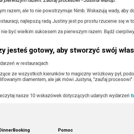
a pierwszym razem. Zaufaj procesowi - Justina Mørup.
 razem, ale to nie powstrzymuje Nimb. Wskazują wady, aby dow
tauracji, najlepszą radą Justiny jest po prostu rzucenie się w t
nie być wielkim sukcesem za pierwszym razem. Bądź cierpliwy 
zy jesteś gotowy, aby stworzyć swój wła
darzeń w restauracjach
zące ze wszystkich kierunków to magiczny wróżkowy pył, podobn
owanym diamentem, ale jak mówi Justyna, "zaufaj procesowi" i d
Przeczytaj nasze 10 wskazówek dotyczących udanych wydarzeń
t
DinnerBooking
Pomoc