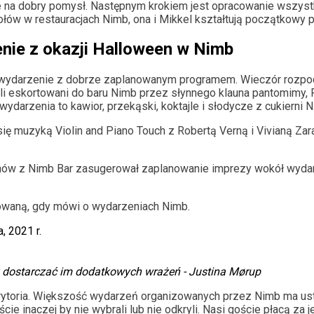
 na dobry pomysł. Następnym krokiem jest opracowanie wszystk
połów w restauracjach Nimb, ona i Mikkel kształtują początkow
nie z okazji Halloween w Nimb
wydarzenie z dobrze zaplanowanym programem. Wieczór rozpocz
i eskortowani do baru Nimb przez słynnego klauna pantomimy, P
ydarzenia to kawior, przekąski, koktajle i słodycze z cukierni
ię muzyką Violin and Piano Touch z Robertą Verną i Vivianą Zar
anów z Nimb Bar zasugerował zaplanowanie imprezy wokół wyda
owaną, gdy mówi o wydarzeniach Nimb.
y dostarczać im dodatkowych wrażeń - Justina Mørup
ytoria. Większość wydarzeń organizowanych przez Nimb ma usta
cie inaczej by nie wybrali lub nie odkryli. Nasi goście płacą za 