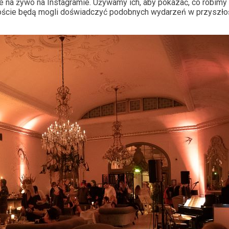
 na żywo na Instagramie. Używamy ich, aby pokazać, co robimy 
ście będą mogli doświadczyć podobnych wydarzeń w przyszłośc