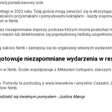
swój ponadczasowy urok.
Kopenhagi w 2022 roku. Tutaj goście mogą zanurzyć się w ekscytu
ńskimi przysmakami i pomysłowymi koktajlami - każdy inspiro
ień w Nimb.
ież niezapomniane imprezy, podczas których można posłuchać m
na miasto lub delektowanie się popołudniową herbatą uzupełn
ą sukces Nimb i zainspiruj się do organizacji własnych wydarzeń
ygotowuje niezapomniane wydarzenia w res
mii w Nimb. Ściśle współpracuje z Mikkelem Ustrupem, starszym
 Pomysły te pochodzą z wielu kierunków i umysłów. Czasami Ju
połów Nimb.
odzielić się świetnym pomysłem - Justina Mørup