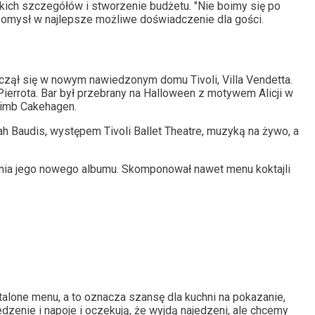
ich szczegółów i stworzenie budżetu. "Nie boimy się po
y pomysł w najlepsze możliwe doświadczenie dla gości.
ął się w nowym nawiedzonym domu Tivoli, Villa Vendetta.
ierrota. Bar był przebrany na Halloween z motywem Alicji w
 Nimb Cakehagen.
ah Baudis, występem Tivoli Ballet Theatre, muzyką na żywo, a
nia jego nowego albumu. Skomponował nawet menu koktajli
lone menu, a to oznacza szansę dla kuchni na pokazanie,
jedzenie i napoje i oczekują, że wyjdą najedzeni, ale chcemy