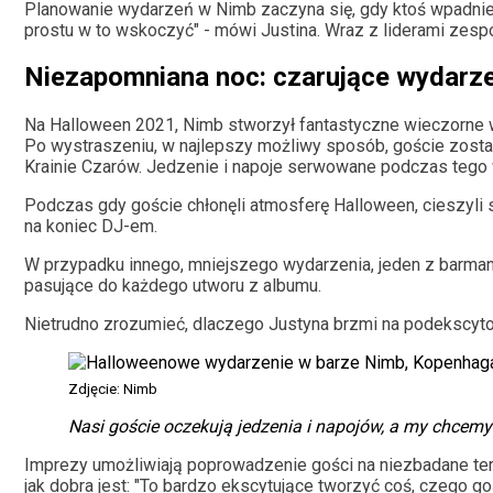
Planowanie wydarzeń w Nimb zaczyna się, gdy ktoś wpadnie
prostu w to wskoczyć" - mówi Justina. Wraz z liderami zes
Niezapomniana noc: czarujące wydarze
Na Halloween 2021, Nimb stworzył fantastyczne wieczorne 
Po wystraszeniu, w najlepszy możliwy sposób, goście zostal
Krainie Czarów. Jedzenie i napoje serwowane podczas tego w
Podczas gdy goście chłonęli atmosferę Halloween, cieszyli s
na koniec DJ-em.
W przypadku innego, mniejszego wydarzenia, jeden z barm
pasujące do każdego utworu z albumu.
Nietrudno zrozumieć, dlaczego Justyna brzmi na podekscyt
Zdjęcie: Nimb
Nasi goście oczekują jedzenia i napojów, a my chcem
Imprezy umożliwiają poprowadzenie gości na niezbadane ter
jak dobra jest: "To bardzo ekscytujące tworzyć coś, czego goś