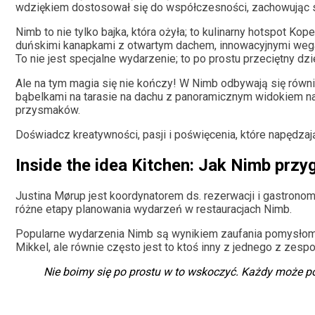
wdziękiem dostosował się do współczesności, zachowując 
Nimb to nie tylko bajka, która ożyła; to kulinarny hotspot 
duńskimi kanapkami z otwartym dachem, innowacyjnymi wega
To nie jest specjalne wydarzenie; to po prostu przeciętny dz
Ale na tym magia się nie kończy! W Nimb odbywają się równ
bąbelkami na tarasie na dachu z panoramicznym widokiem 
przysmaków.
Doświadcz kreatywności, pasji i poświęcenia, które napędzaj
Inside the idea Kitchen: Jak Nimb prz
Justina Mørup jest koordynatorem ds. rezerwacji i gastrono
różne etapy planowania wydarzeń w restauracjach Nimb.
Popularne wydarzenia Nimb są wynikiem zaufania pomysłom.
Mikkel, ale równie często jest to ktoś inny z jednego z zes
Nie boimy się po prostu w to wskoczyć. Każdy może p