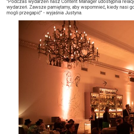
"Podczas wydarzeń nasz Content Manager udostępnia relacje
wydarzeń. Zawsze pamiętamy, aby wspomnieć, kiedy nasi go
mogli przegapić" - wyjaśnia Justyna.