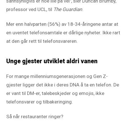
sannsynligvis er noe ille på vei", sier Duncan Brumby,
professor ved UCL, til
The Guardian
.
Mer enn halvparten (56%) av 18-34-åringene antar at
en uventet telefonsamtale er dårlige nyheter. Ikke rart
at den går rett til telefonsvareren.
Unge gjester utviklet aldri vanen
For mange millenniumsgenerasjonen og Gen Z-
gjester ligger det ikke i deres DNA å ta en telefon. De
er vant til DM-er, talebeskjeder og emojis, ikke
telefonsvarer og tilbakeringing.
Så når restauranter ringer?