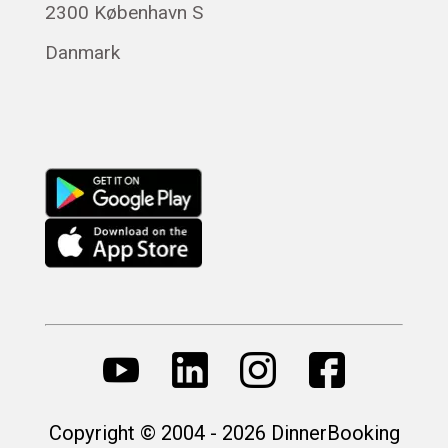
Română
2300 København S
Magyar
Danmark
Русский
Copyright © 2004 - 2026 DinnerBooking