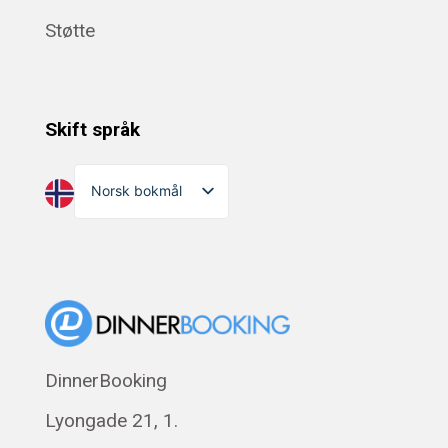
Støtte
Skift språk
Norsk bokmål
English
Dansk
Suomi
Eesti
Polski
DinnerBooking
Svenska
Lyongade 21, 1.
Français