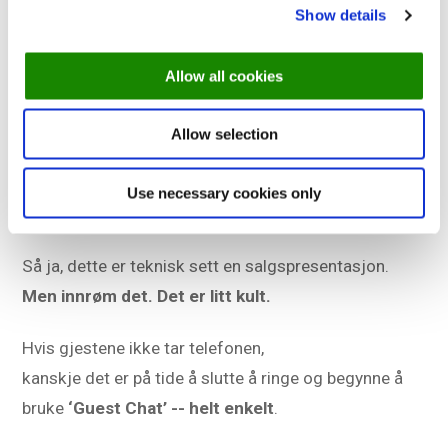
Show details
Start toveis samtaler før gjestene ankommer
Allow all cookies
Håndtere spørsmål, endringer eller forespørsler
om bestillinger
Allow selection
Hold alt samlet på ett sted uten ekstra apper
Use necessary cookies only
Send raske påminnelser for å stoppe uteblivelser
Så ja, dette er teknisk sett en salgspresentasjon.
Men innrøm det. Det er litt kult.
Hvis gjestene ikke tar telefonen,
kanskje det er på tide å slutte å ringe og begynne å
bruke
‘Guest Chat’ -- helt enkelt
.