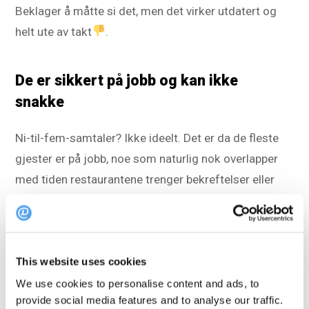
Beklager å måtte si det, men det virker utdatert og
helt ute av takt
.
De er sikkert på jobb og kan ikke
snakke
Ni-til-fem-samtaler? Ikke ideelt. Det er da de fleste
gjester er på jobb, noe som naturlig nok overlapper
med tiden restaurantene trenger bekreftelser eller
oppdateringer før middagsserveringen.
Populær gjesteopplevelse
"Samtaler kan være tidkrevende og sette deg tilbake i
This website uses cookies
arbeidet."
We use cookies to personalise content and ads, to
- Dunja Relic (27), advokat, sier til BBC.
provide social media features and to analyse our traffic.