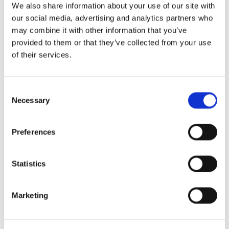
We also share information about your use of our site with
our social media, advertising and analytics partners who
I stedet for å skvise inn en telefonsamtale mellom
may combine it with other information that you’ve
møtene, vil gjestene mye heller få en rask melding
provided to them or that they’ve collected from your use
som de kan kaste et blikk på og svare på når de har et
of their services.
øyeblikk til overs.
Consent
En rask melding høres bra ut.
Necessary
Selection
Hva om du kunne nå ut til gjestene akkurat slik de
Preferences
ønsker å bli nådd?
Statistics
Det er akkurat det som
‘Guest Chat’ -- helt enkelt
gjør det.
Marketing
DinnerBookings nye direkte messenger gjør det
enkelt å: