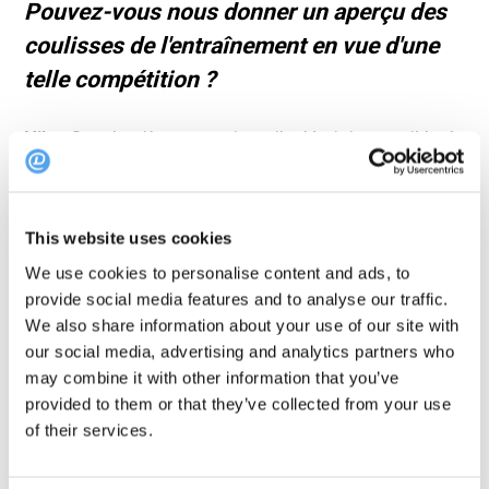
Pouvez-vous nous donner un aperçu des
coulisses de l'entraînement en vue d'une
telle compétition ?
Nils :
Ces dernières semaines, il m'était impossible de
travailler car les entraînements et toute l'organisation
me prenaient tout mon temps. Nous avions 17
épreuves chronométrées de 5,35 heures chacune, ce
This website uses cookies
qui prenait toute la journée les jours de compétition
We use cookies to personalise content and ads, to
provide social media features and to analyse our traffic.
simulée. Il nous fallait au moins deux fois plus de
We also share information about your use of our site with
temps pour planifier, organiser et peser tous les
our social media, advertising and analytics partners who
ingrédients la veille. Et avant cela, nous avons passé
may combine it with other information that you’ve
de nombreux jours à créer des recettes et des
provided to them or that they’ve collected from your use
of their services.
plateaux.