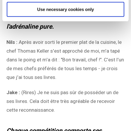
marquant de la finale ? Qu'il s'agisse d'une
Use necessary cookies only
petite victoire personnelle ou de
l'adrénaline pure.
Nils :
Après avoir sorti le premier plat de la cuisine, le
chef Thomas Keller s'est approché de moi, m'a tapé
dans le poing et m'a dit : "Bon travail, chef !". C'est l'un
de mes chefs préférés de tous les temps - je crois
que j'ai tous ses livres.
Jake :
(Rires) Je ne suis pas sûr de posséder un de
ses livres. Cela doit être très agréable de recevoir
cette reconnaissance.
Chaque compétition comporte ses