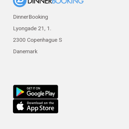
Norsk bokmål
Eesti
DinnerBooking
Polski
Lyongade 21, 1.
Svenska
Română
2300 Copenhague S
Magyar
Danemark
Русский