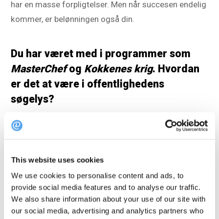
har en masse forpligtelser. Men når succesen endelig
kommer, er belønningen også din.
Du har været med i programmer som
MasterChef
og
Kokkenes krig
. Hvordan
er det at være i offentlighedens
søgelys?
Sirly:
Jeg har deltaget i tv-shows, som støtter min
karriere, og jeg har virkelig nydt at være en del af
dem og håndtere presset! Det er ret afslappet at
This website uses cookies
være i offentlighedens søgelys i Finland - folk er
We use cookies to personalise content and ads, to
venlige, og det hjælper faktisk med iværksætteri og
provide social media features and to analyse our traffic.
restaurantdrift.
We also share information about your use of our site with
our social media, advertising and analytics partners who