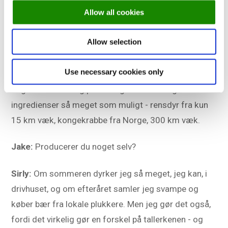
Sirly:
Helt sikkert! Jeg henter al min inspiration fra
Allow all cookies
naturen. Jeg elsker den udfordring, som Lapland
giver til menukreation. Især på
Elsa
Jeg har sat meget
Allow selection
strenge retningslinjer for, hvilke ingredienser jeg
bruger.
Use necessary cookies only
Jeg bestræber mig på at bruge nordiske og lokale
ingredienser så meget som muligt - rensdyr fra kun
15 km væk, kongekrabbe fra Norge, 300 km væk.
Jake:
Producerer du noget selv?
Sirly:
Om sommeren dyrker jeg så meget, jeg kan, i
drivhuset, og om efteråret samler jeg svampe og
køber bær fra lokale plukkere. Men jeg gør det også,
fordi det virkelig gør en forskel på tallerkenen - og