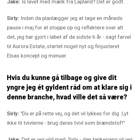
Jake:
Is lavet med mælk fra Lapland? Det er godt.
Sirly:
Inden da planlægger jeg at tage en måneds
pause i maj for at stoppe op og reflektere over alt
det, jeg har gjort i løbet af de sidste ti år - sagt farvel
til Aurora Estate, startet noget nyt og finjusteret
Elsas koncept og menuer.
Hvis du kunne gå tilbage og give dit
yngre jeg ét gyldent råd om at klare sig i
denne branche, hvad ville det så være?
Sirly:
"Du er på rette vej, og det vil lykkes for dig. Lyt
ikke til tvivlerne - brug deres tvivl som brændstof!"
Jake:
Det er jeg vild med, Sirly - den tankegang vil jeg