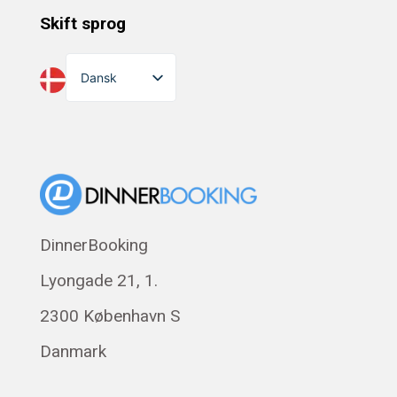
Skift sprog
Dansk
English
Suomi
Norsk bokmål
Eesti
Polski
DinnerBooking
Svenska
Lyongade 21, 1.
Français
Română
2300 København S
Magyar
Danmark
Русский