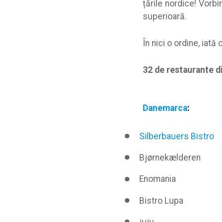
țările nordice! Vorb
superioară.
În nici o ordine, iată
32 de restaurante d
Danemarca
:
Silberbauers Bistro
Bjørnekælderen
Enomania
Bistro Lupa