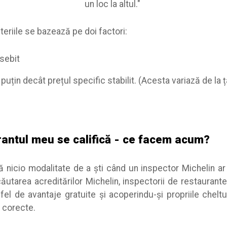
un loc la altul."
teriile se bazează pe doi factori:
sebit
uțin decât prețul specific stabilit. (Acesta variază de la ț
rantul meu se califică - ce facem acum?
ă nicio modalitate de a ști când un inspector Michelin a
utarea acreditărilor Michelin, inspectorii de restaurant
el de avantaje gratuite și acoperindu-și propriile cheltu
i corecte.