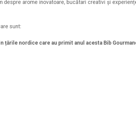
im despre arome inovatoare, bucătari creativi și experiențe
 care sunt:
in țările nordice care au primit anul acesta Bib Gourman