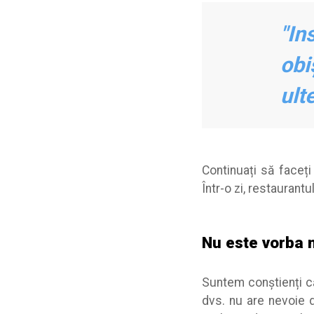
"In
obi
ult
Continuați să faceți 
Într-o zi, restaurantu
Nu este vorba 
Suntem conștienți că
dvs. nu are nevoie d