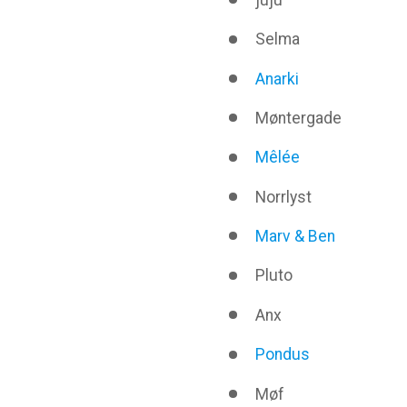
juju
Selma
Anarki
Møntergade
Mêlée
Norrlyst
Marv & Ben
Pluto
Anx
Pondus
Møf