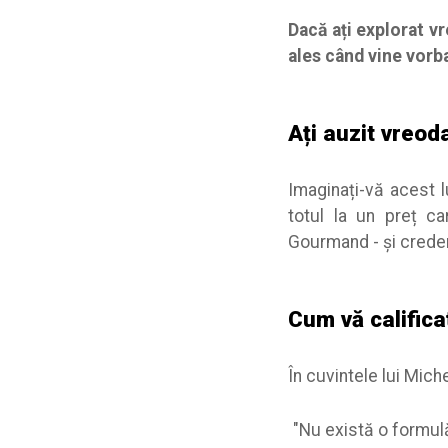
Dacă ați explorat vr
ales când vine vorba
Ați auzit vreod
Imaginați-vă acest l
totul la un preț c
Gourmand - și crede
Cum vă califica
În cuvintele lui Miche
"Nu există o formulă