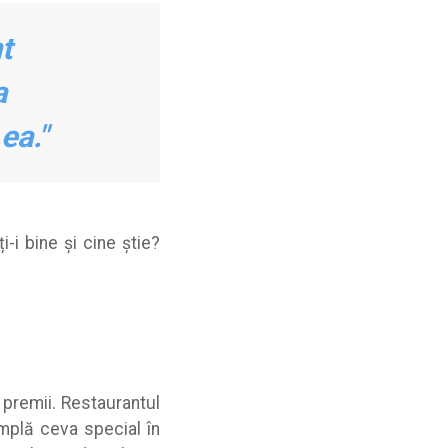
t
a
ea."
i-i bine și cine știe?
premii. Restaurantul
âmplă ceva special în