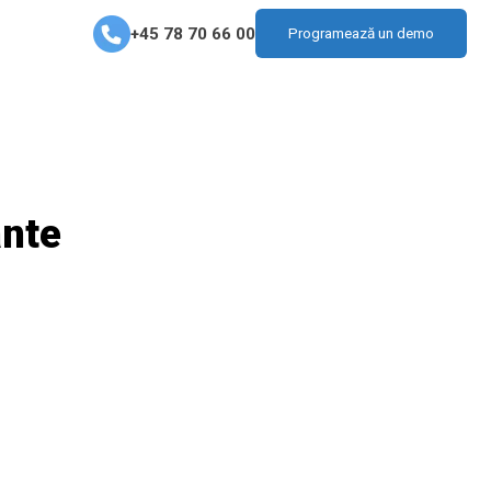
+45 78 70 66 00
Programează un demo
ante