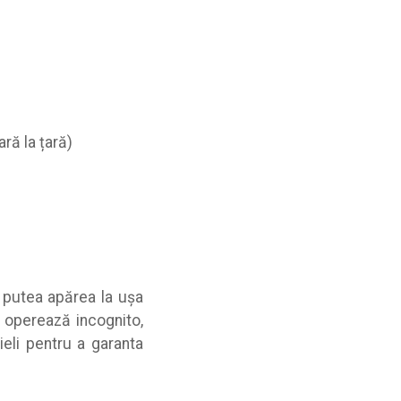
ară la țară)
r putea apărea la ușa
e operează incognito,
ieli pentru a garanta