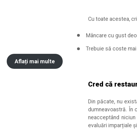
Cu toate acestea, cri
Mâncare cu gust deo
Trebuie să coste mai p
Aflați mai multe
Cred că restau
Din păcate, nu exist
dumneavoastră. În că
neacceptând niciun f
evaluări imparțiale ș