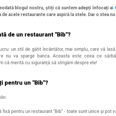
eodată blogul nostru, știți că suntem adepți înfocați ai
 de acele restaurante care aspiră la stele. Dar o stea nu 
ată de un restaurant "Bib"?
ucru: un stil de gătit încântător, mai simplu, care vă las
are nu va sparge banca. Aceasta este ceea ce sărbă
m că merită cu siguranță să strigăm despre ele!
ți pentru un "Bib"?
lin:
 fixă pentru un restaurant "Bib" - toate sunt unice și pot va