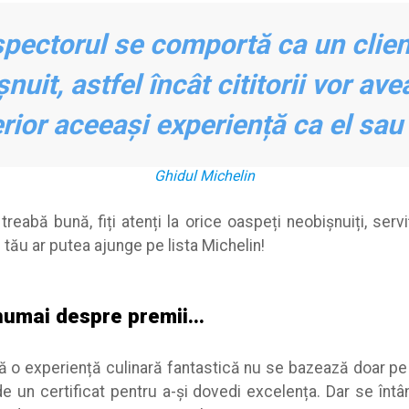
spectorul se comportă ca un clien
șnuit, astfel încât cititorii vor ave
erior aceeași experiență ca el sau 
Ghidul Michelin
treabă bună, fiți atenți la orice oaspeți neobișnuiți, serviț
l tău ar putea ajunge pe lista Michelin!
numai despre premii...
 o experiență culinară fantastică nu se bazează doar pe 
e un certificat pentru a-și dovedi excelența. Dar se înt