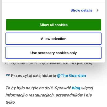
odczuwają upał, a podwyżki cen prawdopodobnie
wkrótce przełożą się na menu restauracji.
Show details
Słuchasz mnie?
Allow all cookies
Ten gwałtowny wzrost cen spowodowany warunkami
pogodowymi jest aktualnym przypomnieniem o
Allow selection
konieczności przeglądu umów z dostawcami i cen w
menu. Zrównoważony rozwój i lokalne źródła
Use necessary cookies only
zaopatrzenia mogą stać się jeszcze ważniejszymi
narzędziami do zarządzania kosztami i jakością.
Przeczytaj całą historię
@The Guardian
To by było na tyle na dziś. Sprawdź
blog
więcej
informacji o restauracjach, przewodników i nie
tylko
.