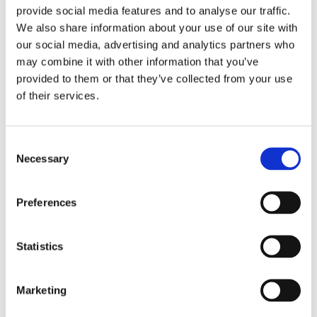
przewagę konkurencyjną.
provide social media features and to analyse our traffic.
We also share information about your use of our site with
Przeczytaj całą historię
@Fast Company
our social media, advertising and analytics partners who
may combine it with other information that you’ve
3.
"Gorąca pogoda podnosi ceny żywności,
provided to them or that they’ve collected from your use
wpływając na plony
"
of their services.
O czym mowa:
Consent
Rekordowe fale upałów uderzyły w uprawy w całej
Necessary
Selection
Wielkiej Brytanii, powodując niższe plony i
podnosząc ceny żywności. Sprzedawcy detaliczni
Preferences
ostrzegają, że presja na łańcuch dostaw może trwać
przez cały rok.
Statistics
The Guardian
Raporty dotyczące świeżych
Marketing
produktów, nabiału i podstawowych składników