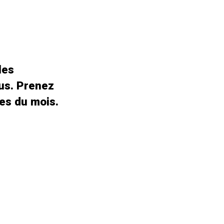
les
us. Prenez
es du mois.