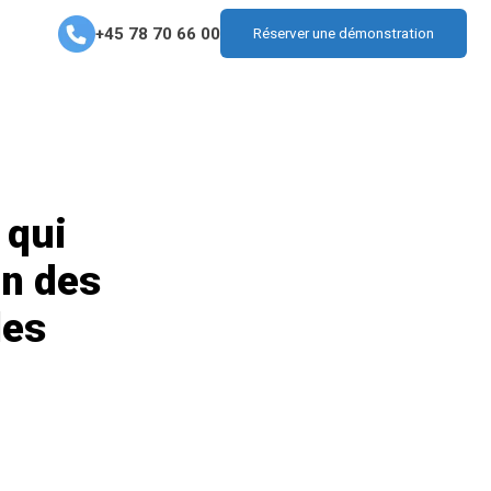
+45 78 70 66 00
Réserver une démonstration
 qui
on des
les