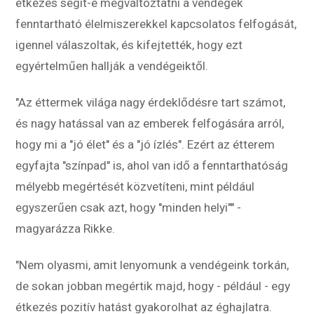
étkezés segít-e megváltoztatni a vendégek
fenntartható élelmiszerekkel kapcsolatos felfogását,
igennel válaszoltak, és kifejtették, hogy ezt
egyértelműen hallják a vendégeiktől.
"Az éttermek világa nagy érdeklődésre tart számot,
és nagy hatással van az emberek felfogására arról,
hogy mi a "jó élet" és a "jó ízlés". Ezért az étterem
egyfajta "színpad" is, ahol van idő a fenntarthatóság
mélyebb megértését közvetíteni, mint például
egyszerűen csak azt, hogy "minden helyi"" -
magyarázza Rikke.
"Nem olyasmi, amit lenyomunk a vendégeink torkán,
de sokan jobban megértik majd, hogy - például - egy
étkezés pozitív hatást gyakorolhat az éghajlatra.