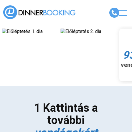
Legyen
935,000+
vendéged havonta
1 Kattintás a
további