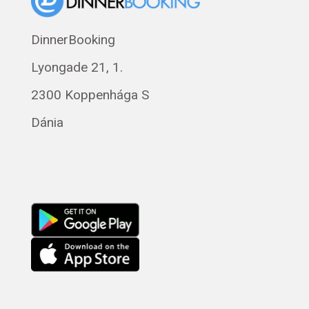
Norsk bokmål
Eesti
DinnerBooking
Polski
Lyongade 21, 1.
Svenska
Français
2300 Koppenhága S
Română
Dánia
Русский