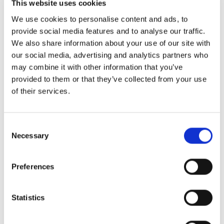
This website uses cookies
We use cookies to personalise content and ads, to
provide social media features and to analyse our traffic.
We also share information about your use of our site with
Fine Dining
our social media, advertising and analytics partners who
may combine it with other information that you’ve
provided to them or that they’ve collected from your use
Növeld bevételedet azáltal, hogy elkerülöd a
of their services.
no-show-kat, online várólistát készítesz, és
testreszabod a foglalási folyamatot, hogy
Consent
illeszkedjen az éttermed koncepciójához.
Necessary
Selection
Preferences
Tudj meg többet
Statistics