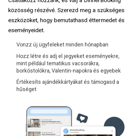
Csatlakozz hozzánk, és válj a DinnerBooking
közösség részévé. Szerezd meg a szükséges
eszközöket, hogy bemutathasd éttermedet és
eseményeidet.
Vonzz új ügyfeleket minden hónapban
Hozz létre és adj el jegyeket eseményekre,
mint például tematikus vacsorákra,
borkóstolókra, Valentin-napokra és egyebek
Értékesíts ajándékkártyákat és támogasd a
hűséget