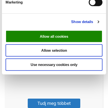
Marketing
Show details
Egy étterem
Allow all cookies
Vonzz több vendéget azáltal, hogy látogatóid
Allow selection
számára zökkenőmentes foglalási élményt,
személyre szabott emlékeztetőket és célzott
Use necessary cookies only
kommunikációt kínálsz.
Tudj meg többet