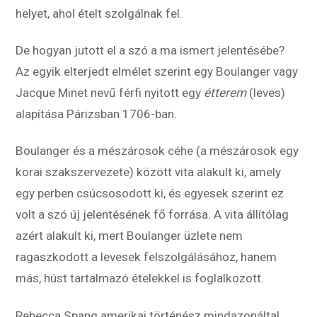
helyet, ahol ételt szolgálnak fel.
De hogyan jutott el a szó a ma ismert jelentésébe?
Az egyik elterjedt elmélet szerint egy Boulanger vagy
Jacque Minet nevű férfi nyitott egy
étterem
(leves)
alapítása Párizsban 1706-ban.
Boulanger és a mészárosok céhe (a mészárosok egy
korai szakszervezete) között vita alakult ki, amely
egy perben csúcsosodott ki, és egyesek szerint ez
volt a szó új jelentésének fő forrása. A vita állítólag
azért alakult ki, mert Boulanger üzlete nem
ragaszkodott a levesek felszolgálásához, hanem
más, húst tartalmazó ételekkel is foglalkozott.
Rebecca Spang amerikai történész mindazonáltal