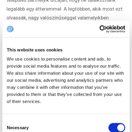
legalább egy étteremmel. A legtöbben, akik most ezt
olvassák, nagy valószínűséggel valamelyikben
dolgoznak. De vajon hány étterem van?
Az EU GDP-jének 5%-je származik az éttermekből
This website uses cookies
és szállodákból.
A vendéglátóipar az egyik
We use cookies to personalise content and ads, to
legnagyobb társadalmi-gazdasági ágazat Európában.
provide social media features and to analyse our traffic.
We also share information about your use of our site with
Vannak
1 millió étterem
és
200.000 szálloda
our social media, advertising and analytics partners who
Európában. Ezek egy része úgynevezett
may combine it with other information that you’ve
mikrovállalkozás, 10 vagy annál kevesebb
provided to them or that they’ve collected from your use
alkalmazottal.
of their services.
Hány ember dolgozik Európában étteremben
Consent
vagy szállodában?
Necessary
Selection