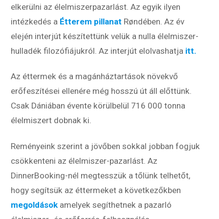
elkerülni az élelmiszerpazarlást. Az egyik ilyen
intézkedés a
Étterem pillanat
Røndében. Az év
elején interjút készítettünk velük a nulla élelmiszer-
hulladék filozófiájukról. Az interjút elolvashatja
itt.
Az éttermek és a magánháztartások növekvő
erőfeszítései ellenére még hosszú út áll előttünk.
Csak Dániában évente körülbelül 716 000 tonna
élelmiszert dobnak ki.
Reményeink szerint a jövőben sokkal jobban fogjuk
csökkenteni az élelmiszer-pazarlást. Az
DinnerBooking-nél megtesszük a tőlünk telhetőt,
hogy segítsük az éttermeket a következőkben
megoldások
amelyek segíthetnek a pazarló