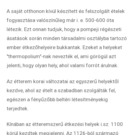
A saját otthonon kívül készített és felszolgált ételek
fogyasztása valószínűleg már i. e. 500-600 óta
létezik. Ezt onnan tudjuk, hogy a pompeji régészeti
ásatások során minden társadalmi osztályba tartozó
ember étkezőhelyeire bukkantak. Ezeket a helyeket
"thermopolium"-nak nevezték el, ami görögül azt
jelenti, hogy olyan hely, ahol valami forrót árulnak.
Az étterem korai változatai az egyszerű helyektől
kezdve, ahol az ételt a szabadban szolgálták fel,
egészen a fényűzőbb beltéri létesítményekig
terjedtek.
Kínában az étteremszerű étkezési helyek i.sz. 1100
körül kezdtek megjelenni. Az 1126-ból származó