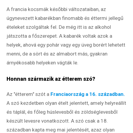
A francia kocsmák későbbi változataiban, az
úgynevezett kabarékban finomabb és éttermi jellegű
ételeket szolgáltak fel. De még itt is az alkohol
játszotta a főszerepet. A kabarék voltak azok a
helyek, ahová egy pohár vagy egy üveg borért lehetett
menni, de a sört és az almabort más, gyakran
árnyékosabb helyeken vágták le.
Honnan származik az étterem szó?
Az "étterem" szót a
Franciaország a 16. században.
A szó kezdetben olyan ételt jelentett, amely helyreállít
és táplál, és főleg húslevesből és zöldséglevesből
készült levesre vonatkozott. A szó csak a 18.
században kapta meg mai jelentését, azaz olyan