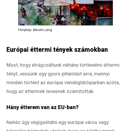
Fénykép: Meizhi Lang
Európai éttermi tények számokban
Most, hogy elrágcsáltunk néhány történelmi éttermi
tényt, vessünk egy gyors pillantást arra, mennyi
minden történt az európai vendéglátóiparban azóta,
hogy az éttermek levesnek számítottak.
Hány étterem van az EU-ban?
Nehéz úgy végigsétálni egy európai város vagy
település bármelyik utcáján, hogy ne találkoznánk