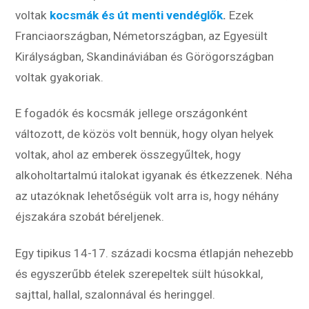
voltak
kocsmák és út menti vendéglők
.
Ezek
Franciaországban, Németországban, az Egyesült
Királyságban, Skandináviában és Görögországban
voltak gyakoriak.
E fogadók és kocsmák jellege országonként
változott, de közös volt bennük, hogy olyan helyek
voltak, ahol az emberek összegyűltek, hogy
alkoholtartalmú italokat igyanak és étkezzenek. Néha
az utazóknak lehetőségük volt arra is, hogy néhány
éjszakára szobát béreljenek.
Egy tipikus 14-17. századi kocsma étlapján nehezebb
és egyszerűbb ételek szerepeltek sült húsokkal,
sajttal, hallal, szalonnával és heringgel.