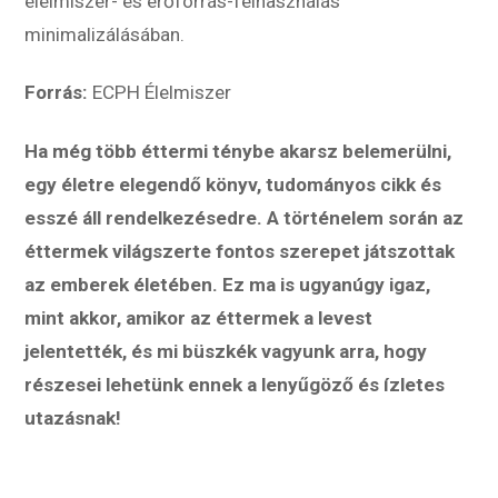
élelmiszer- és erőforrás-felhasználás
minimalizálásában.
Forrás:
ECPH Élelmiszer
Ha még több éttermi ténybe akarsz belemerülni,
egy életre elegendő könyv, tudományos cikk és
esszé áll rendelkezésedre. A történelem során az
éttermek világszerte fontos szerepet játszottak
az emberek életében. Ez ma is ugyanúgy igaz,
mint akkor, amikor az éttermek a levest
jelentették, és mi büszkék vagyunk arra, hogy
részesei lehetünk ennek a lenyűgöző és ízletes
utazásnak!