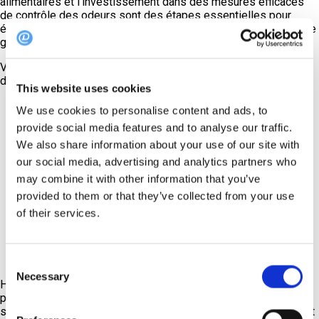
alimentaires et l'investissement dans des mesures efficaces
de contrôle des odeurs sont des étapes essentielles pour
éviter les odeurs désagréables qui peuvent nuire à l'expérience
gastronomique.
Voici quelques exemples de sources de mauvaises odeurs
dans les restaurants :
This website uses cookies
Moule
We use cookies to personalise content and ads, to
provide social media features and to analyse our traffic.
Torchons ou chiffons sales utilisés pour essuyer
We also share information about your use of our site with
les tables
our social media, advertising and analytics partners who
Aliments périmés
may combine it with other information that you’ve
provided to them or that they’ve collected from your use
Toilettes
of their services.
Conduites d'évacuation
Climatisation
Consent
Necessary
Selection
Heureusement, il est possible de les contrôler grâce à un bon
plan de nettoyage et d'entretien, de sorte que vos invités ne
sentent que des plats savoureux servis dans un environnement