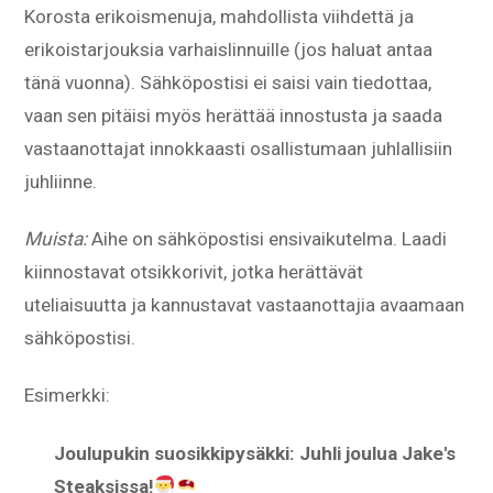
Korosta erikoismenuja, mahdollista viihdettä ja
erikoistarjouksia varhaislinnuille (jos haluat antaa
tänä vuonna). Sähköpostisi ei saisi vain tiedottaa,
vaan sen pitäisi myös herättää innostusta ja saada
vastaanottajat innokkaasti osallistumaan juhlallisiin
juhliinne.
Muista:
Aihe on sähköpostisi ensivaikutelma. Laadi
kiinnostavat otsikkorivit, jotka herättävät
uteliaisuutta ja kannustavat vastaanottajia avaamaan
sähköpostisi.
Esimerkki:
Joulupukin suosikkipysäkki: Juhli joulua Jake's
Steaksissa!