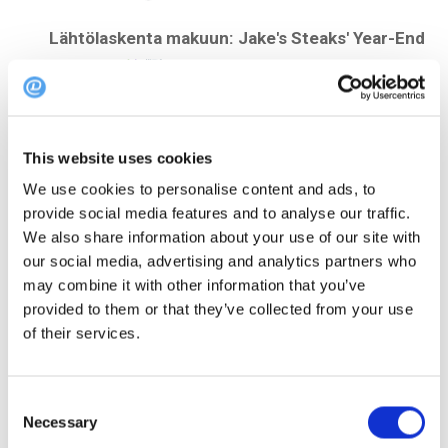
Lähtölaskenta makuun: Jake's Steaks' Year-End
Discount!
Huippuvinkki:
Kokeile käyttää hymiöitä, luoda
kiireellisyyden tunnetta tai lisätä henkilökohtainen
This website uses cookies
kosketus herättääksesi ihmisten huomion.
We use cookies to personalise content and ads, to
provide social media features and to analyse our traffic.
We also share information about your use of our site with
4. Tekstiviestimarkkinointi: Joulupukin
our social media, advertising and analytics partners who
salainen ase
may combine it with other information that you’ve
provided to them or that they’ve collected from your use
of their services.
Okei, tämä kuulostaa vähän vähemmän iloiselta...
Mutta tekstiviestimarkkinointi osoittautuu joulupukin
salaiseksi aseeksi, joka sitouttaa vieraskuntasi
Consent
Necessary
nopeasti ja tehokkaasti.
Selection