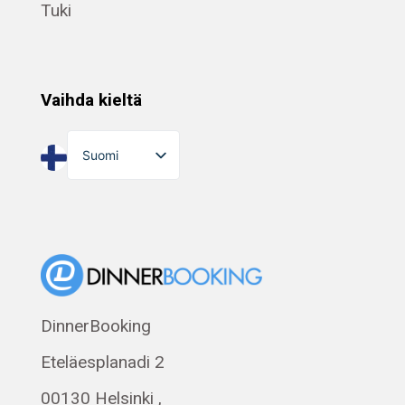
Tuki
Vaihda kieltä
Suomi
English
Dansk
Norsk bokmål
Eesti
Polski
DinnerBooking
Svenska
Eteläesplanadi 2
Français
Română
00130 Helsinki ,