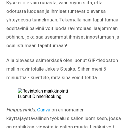
Kyse ei ole vain ruoasta, vaan myös siitä, että
odotusta luodaan ja ihmiset tuntevat olevansa
yhteydessä tunnelmaan. Tekemällä näin tapahtumaa
edeltävinä päivinä voit luoda ravintolaasi laajemman
pöhinän, joka saa useammat ihmiset innostumaan ja
osallistumaan tapahtumaan!
Alla olevassa esimerkissä olen luonut GIF-tiedoston
mallin ravintolalle Jake's Steaks. Siihen meni 5
minuuttia - kuvittele, mitä sinä voisit tehdä.
Luonut DinnerBooking
Huippuvinkki:
Canva
on erinomainen
käyttäjäystävällinen työkalu sisällön luomiseen, jossa
on grafiikkaa, videoita ja paljon muuta. Lisäksi voit