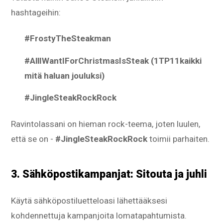
hashtageihin:
#FrostyTheSteakman
#AllIWantIForChristmasIsSteak (1TP11kaikki
mitä haluan jouluksi)
#JingleSteakRockRock
Ravintolassani on hieman rock-teema, joten luulen,
että se on -
#JingleSteakRockRock
toimii parhaiten.
3. Sähköpostikampanjat: Sitouta ja juhli
Käytä sähköpostiluetteloasi lähettääksesi
kohdennettuja kampanjoita lomatapahtumista.