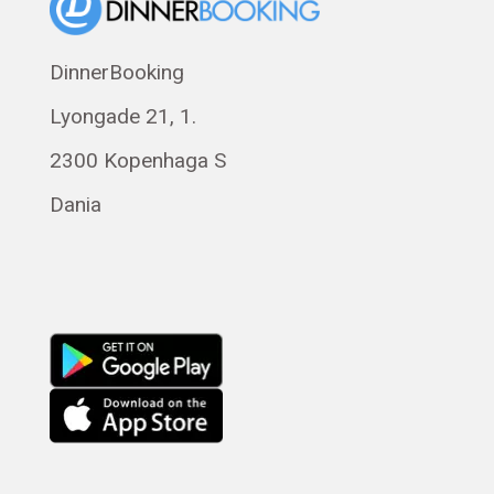
Norsk bokmål
Eesti
DinnerBooking
Svenska
Lyongade 21, 1.
Français
Română
2300 Kopenhaga S
Magyar
Dania
Русский