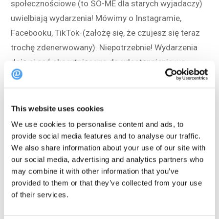
społecznościowe (to SO-ME dla starych wyjadaczy)
uwielbiają wydarzenia! Mówimy o Instagramie,
Facebooku, TikTok-(założę się, że czujesz się teraz
trochę zdenerwowany). Niepotrzebnie! Wydarzenia
dają ci coś ekscytującego do udostępnienia we
wszystkich tych kanałach, utrzymując
zaangażowanie potencjalnych lub przyszłych gości.
This website uses cookies
Ale od czego zacząć?
Zacznij od sprawdzenia tego
We use cookies to personalise content and ads, to
wpisu na
planowanie wydarzeń
lub po prostu
provide social media features and to analyse our traffic.
zarezerwować spotkanie ze specjalistą ds.
We also share information about your use of our site with
our social media, advertising and analytics partners who
wydarzeń.
may combine it with other information that you’ve
provided to them or that they’ve collected from your use
Help me plan my restaurant events
of their services.