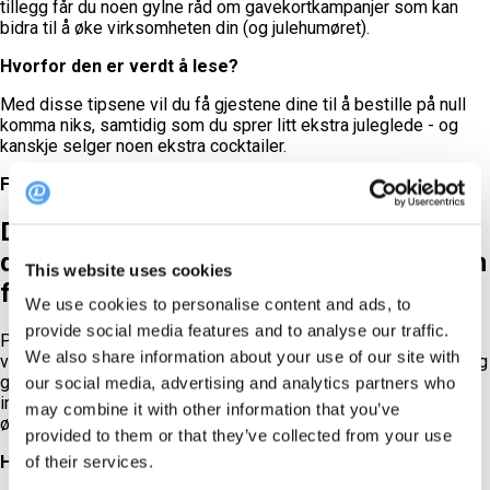
tillegg får du noen gylne råd om gavekortkampanjer som kan
bidra til å øke virksomheten din (og julehumøret).
Hvorfor den er verdt å lese?
Med disse tipsene vil du få gjestene dine til å bestille på null
komma niks, samtidig som du sprer litt ekstra juleglede - og
kanskje selger noen ekstra cocktailer.
Få tipsene
NÅ
Desserten: Dua Lipas sylteagurkdrink er
den siste vrien på den økende interessen
This website uses cookies
for "skitne" cocktailer
We use cookies to personalise content and ads, to
provide social media features and to analyse our traffic.
Popikonet Dua Lipa setter fart på baren med en cocktail som
We also share information about your use of our site with
vekker oppsikt - sylteagurkjuice, noen? Denne artikkelen tar deg
gjennom den voksende trenden med "dirty" cocktails, der salte
our social media, advertising and analytics partners who
ingredienser som sylteagurkjuice, olivenlake og til og med
may combine it with other information that you’ve
østerslake gir klassiske drinker en dristig, salt makeover.
provided to them or that they’ve collected from your use
Hvorfor den er verdt å lese?
of their services.