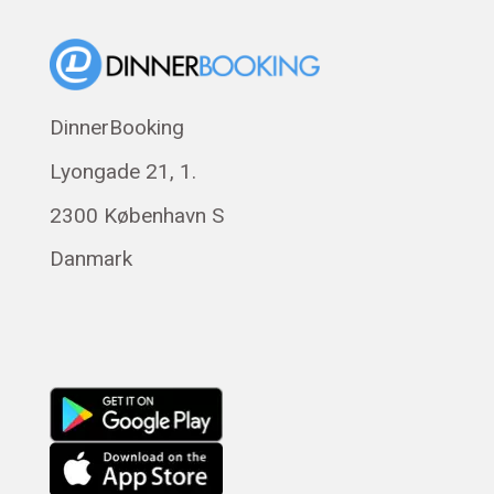
Suomi
Eesti
Polski
DinnerBooking
Svenska
Lyongade 21, 1.
Français
Română
2300 København S
Magyar
Danmark
Русский