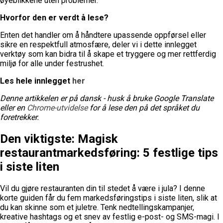
øyeblikkene uten problemer.
Hvorfor den er verdt å lese?
Enten det handler om å håndtere upassende oppførsel eller
sikre en respektfull atmosfære, deler vi i dette innlegget
verktøy som kan bidra til å skape et tryggere og mer rettferdig
miljø for alle under festrushet.
Les hele innlegget
her
Denne artikkelen er på dansk - husk å bruke Google Translate
eller en
Chrome-utvidelse
for å lese den på det språket du
foretrekker.
Den viktigste: Magisk
restaurantmarkedsføring: 5 festlige tips
i siste liten
Vil du gjøre restauranten din til stedet å være i jula? I denne
korte guiden får du fem markedsføringstips i siste liten, slik at
du kan skinne som et juletre. Tenk nedtellingskampanjer,
kreative hashtags og et snev av festlig e-post- og SMS-magi. I