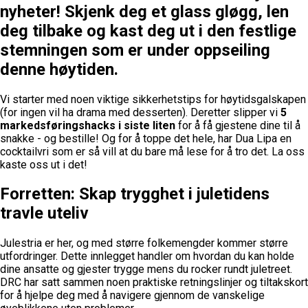
nyheter! Skjenk deg et glass gløgg, len
deg tilbake og kast deg ut i den festlige
stemningen som er under oppseiling
denne høytiden.
Vi starter med noen viktige sikkerhetstips for høytidsgalskapen
(for ingen vil ha drama med desserten). Deretter slipper vi
5
markedsføringshacks i siste liten
for å få gjestene dine til å
snakke - og bestille! Og for å toppe det hele, har Dua Lipa en
cocktailvri som er så vill at du bare må lese for å tro det. La oss
kaste oss ut i det!
Forretten: Skap trygghet i juletidens
travle uteliv
Julestria er her, og med større folkemengder kommer større
utfordringer. Dette innlegget handler om hvordan du kan holde
dine ansatte og gjester trygge mens du rocker rundt juletreet.
DRC har satt sammen noen praktiske retningslinjer og tiltakskort
for å hjelpe deg med å navigere gjennom de vanskelige