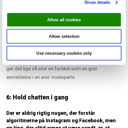
populært
online gæsteanmeldelser
er. Det skyldes,
Show details
at vi alle gerne vil vide, hvordan andre har oplevet
noget, før vi beslutter, om det er værd at bruge tid på.
Allow all cookies
Når potentielle gæster ser, at en anden har nydt din
Allow selection
restaurants mad og service så meget, at de har
besluttet at dele oplevelsen med verden, er det som
Use necessary cookies only
et godkendelsesstempel. Det er guld værd, og ofte
gør det lige så stor en forskel som en god
anmeldelse i en avis' madspalte.
6: Hold chatten i gang
Der er aldrig rigtig nogen, der forstår
algoritmerne på Instagram og Facebook, men
en ting, der altid synes at være sandt, er, at