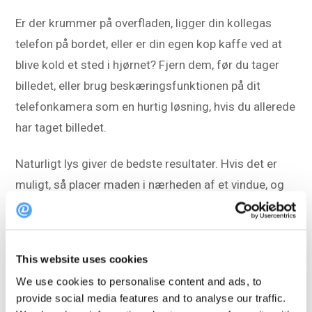
Er der krummer på overfladen, ligger din kollegas
telefon på bordet, eller er din egen kop kaffe ved at
blive kold et sted i hjørnet? Fjern dem, før du tager
billedet, eller brug beskæringsfunktionen på dit
telefonkamera som en hurtig løsning, hvis du allerede
har taget billedet.
Naturligt lys giver de bedste resultater. Hvis det er
muligt, så placer maden i nærheden af et vindue, og
prøv at sigte efter indirekte dagslys. Hvis lyset ikke er
helt rigtigt, kan du lege med filtre for at forbedre dine
billeder.
This website uses cookies
We use cookies to personalise content and ads, to
5: Lad gæsterne være dine
provide social media features and to analyse our traffic.