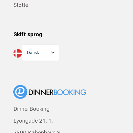
Støtte
Skift sprog
Dansk
English
Suomi
Norsk bokmål
Eesti
Polski
DinnerBooking
Svenska
Lyongade 21, 1.
Français
Română
2300 København S