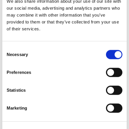
We also share information about your use of our site with
indholdsskabere
our social media, advertising and analytics partners who
may combine it with other information that you’ve
Brugergenereret indhold er præcis, hvad
provided to them or that they’ve collected from your use
navnet antyder. Det er indhold, som gæster og
of their services.
influencere har delt om din restaurant. Det er
det bedste, det er, hvad det er!
Consent
Necessary
Hold øje med, hvornår gæsterne tagger dig på et
Selection
billede eller i deres story. Når det sker, og opslaget
Preferences
viser din restaurant fra sin bedste side, så benyt
lejligheden til at dele opslaget i din egen feed eller
story. Husk at give gæsten kredit, og lad dem vide, at
Statistics
deres kærlighed betyder meget for dig.
Marketing
Brugergenereret indhold er fantastisk
markedsføring. Du har sikkert bemærket, hvor