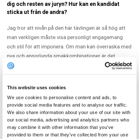
dig och resten av juryn? Hur kan en kandidat
sticka ut från de andra?
Jag tror att nivån på den här tävlingen är så hög att
man verkligen måste visa personligt engagemang
och stil för att imponera. Om man kan överraska med
nya och annorlunda smakkombinationer är det
förstås alltid något som man kommer ihåg. På gott
och ont förstås. Men om jag ska vara ärlig är det så
många små detaljer som rör brickan eller det platta
This website uses cookies
temat som du måste ta hänsyn till, att små
We use cookies to personalise content and ads, to
marginaler gör de stora skillnaderna. Och jag tror att
provide social media features and to analyse our traffic.
i slutändan handlar allt om maträttens smak.
We also share information about your use of our site with
our social media, advertising and analytics partners who
may combine it with other information that you’ve
Vad ser du fram emot för Bocuse d'Or 2023?
provided to them or that they’ve collected from your use