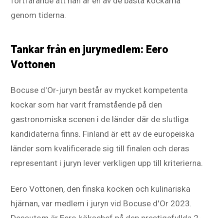
fortfarande att han är en av de bästa kockarna
genom tiderna.
Tankar från en jurymedlem: Eero
Vottonen
Bocuse d'Or-juryn består av mycket kompetenta
kockar som har varit framstående på den
gastronomiska scenen i de länder där de slutliga
kandidaterna finns. Finland är ett av de europeiska
länder som kvalificerade sig till finalen och deras
representant i juryn lever verkligen upp till kriterierna.
Eero Vottonen, den finska kocken och kulinariska
hjärnan, var medlem i juryn vid Bocuse d'Or 2023.
Dessutom är Eero kökschef på den prestigefyllda 2-