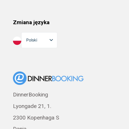
Zmiana języka
Polski
English
Dansk
Suomi
Norsk bokmål
Eesti
DinnerBooking
Svenska
Lyongade 21, 1.
Français
Română
2300 Kopenhaga S
Magyar
Dania