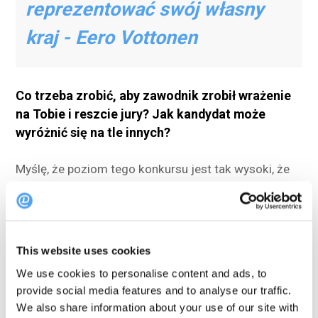
reprezentować swój własny
kraj - Eero Vottonen
Co trzeba zrobić, aby zawodnik zrobił wrażenie
na Tobie i reszcie jury? Jak kandydat może
wyróżnić się na tle innych?
Myślę, że poziom tego konkursu jest tak wysoki, że
aby zrobić wrażenie, trzeba naprawdę pokazać
osobiste zaangażowanie i styl. Oczywiście, jeśli
można zaskoczyć nowymi i różnymi kombinacjami
This website uses cookies
smakowymi to zawsze jest to coś, co się pamięta.
We use cookies to personalise content and ads, to
Na dobre i na złe oczywiście. Ale szczerze mówiąc,
provide social media features and to analyse our traffic.
jest tak wiele drobnych szczegółów dotyczących
We also share information about your use of our site with
tacy lub tematu talerza, które trzeba wziąć pod