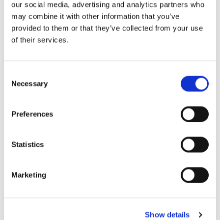
our social media, advertising and analytics partners who
uwagę, że małe marginesy robią wielką różnicę. I
may combine it with other information that you’ve
provided to them or that they’ve collected from your use
myślę, że w końcu wszystko sprowadza się do
of their services.
smaku dania.
Na co czekacie w związku z Bocuse d'Or 2023?
Consent
Necessary
Selection
W tym roku mam nadzieję, że będę zasiadać w jury
żabnicy i zobaczę naprawdę wysoki poziom
Preferences
gotowania z fajnymi składnikami na ten temat.
Będzie też bardzo ciekawie zobaczyć, jak inne
Statistics
tematy są wykonywane przez różne kraje. Będzie też
wspaniale spotkać starych i nowych przyjaciół!
Marketing
Tegoroczni uczestnicy
Show details