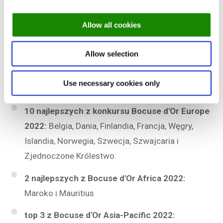
W 2022 roku duński szef kuchni Brian Mark Hansen z
Søllerød Kro
zdobył złoto na Bocuse d'Or Europe
Allow all cookies
2022 w Budapeszcie. W tym roku startował w
Allow selection
światowym konkursie kulinarnym i po raz kolejny
zdobył złoto. Wśród pozostałych uczestników
Use necessary cookies only
tegorocznego finału znaleźli się:
10 najlepszych z konkursu Bocuse d'Or Europe
2022:
Belgia, Dania, Finlandia, Francja, Węgry,
Islandia, Norwegia, Szwecja, Szwajcaria i
Zjednoczone Królestwo.
2 najlepszych z Bocuse d'Or Africa 2022:
Maroko i Mauritius
top 3 z Bocuse d'Or Asia-Pacific 2022: