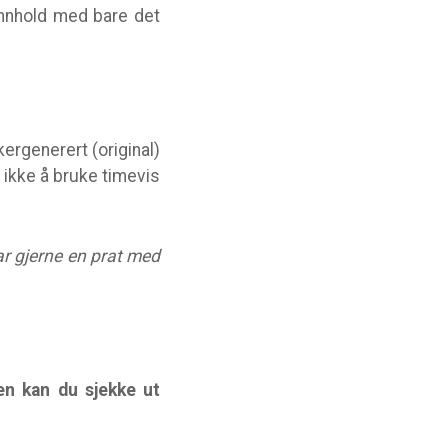
innhold med bare det
kergenerert (original)
r ikke å bruke timevis
 tar gjerne en prat med
en kan du sjekke ut