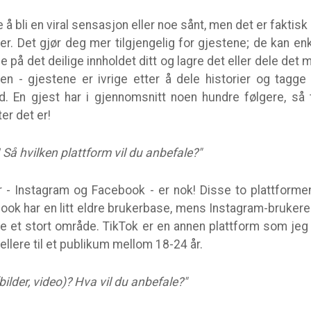
 å bli en viral sensasjon eller noe sånt, men det er faktisk
er. Det gjør deg mer tilgjengelig for gjestene; de kan e
e på det deilige innholdet ditt og lagre det eller dele det
en - gjestene er ivrige etter å dele historier og tagge
d. En gjest har i gjennomsnitt noen hundre følgere, s
er det er!
! Så hvilken plattform vil du anbefale?"
 - Instagram og Facebook - er nok! Disse to plattformen
ok har en litt eldre brukerbase, mens Instagram-brukere i
ke et stort område. TikTok er en annen plattform som jeg
ellere til et publikum mellom 18-24 år.
ilder, video)? Hva vil du anbefale?"