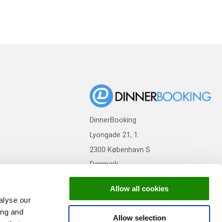
DinnerBooking
Lyongade 21, 1.
2300 København S
Danmark
Allow all cookies
alyse our
ing and
Allow selection