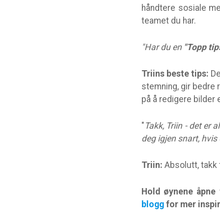
håndtere sosiale me
teamet du har.
"Har du en
"Topp tip
Triins beste tips:
Det
stemning, gir bedre r
på å redigere bilder
"
Takk, Triin - det er 
deg igjen snart, hvis 
Triin:
Absolutt, takk 
Hold øynene åpne f
blogg
for mer inspi