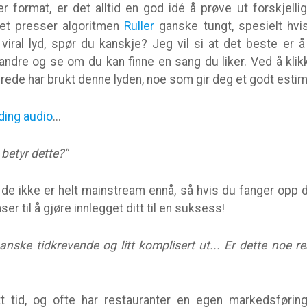
r format, er det alltid en god idé å prøve ut forskjell
kket presser algoritmen
Ruller
ganske tungt, spesielt hvis
iral lyd, spør du kanskje? Jeg vil si at det beste er å 
andre og se om du kan finne en sang du liker. Ved å klik
ede har brukt denne lyden, noe som gir deg et godt estim
ding audio
...
betyr dette?"
 de ikke er helt mainstream ennå, så hvis du fanger opp 
ser til å gjøre innlegget ditt til en suksess!
anske tidkrevende og litt komplisert ut... Er dette noe r
itt tid, og ofte har restauranter en egen markedsførin