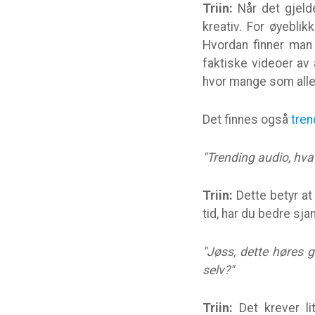
Triin:
Når det gjelde
kreativ. For øyebli
Hvordan finner man v
faktiske videoer av 
hvor mange som aller
Det finnes også
tren
"Trending audio, hva 
Triin:
Dette betyr at
tid, har du bedre sjan
"Jøss, dette høres g
selv?"
Triin:
Det krever l