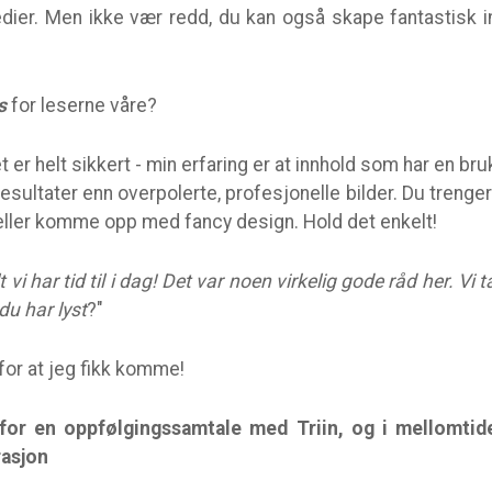
dier. Men ikke vær redd, du kan også skape fantastisk 
s
for leserne våre?
 er helt sikkert - min erfaring er at innhold som har en bru
esultater enn overpolerte, profesjonelle bilder. Du trenge
 eller komme opp med fancy design. Hold det enkelt!
alt vi har tid til i dag! Det var noen virkelig gode råd her. Vi
du har lyst
?"
for at jeg fikk komme!
or en oppfølgingssamtale med Triin, og i mellomtid
rasjon