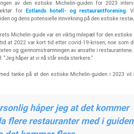
ingen av den estiske Michelin-guiden for 2023 intervj
rektør for
Estlands hotell- og restaurantforening
. 
uiden og dens potensielle innvirkning på den estiske resta
orårets Michelin-guide var en viktig milepæl for den estisk
tid at 2022 var kort tid etter covid-19-krisen, noe som 
liteten og gjennomstrømningen av ansatte i restaurantene. T
l: "Jeg håper at vi nå står enda sterkere."
 med tanke på at den estiske Michelin-guiden i 2023 vil 
rsonlig håper jeg at det kommer
a flere restauranter med i guiden