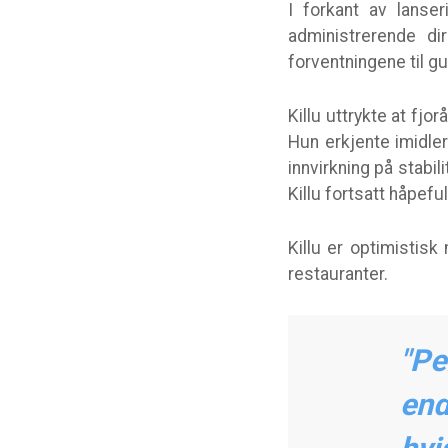
I forkant av lanser
administrerende di
forventningene til g
Killu uttrykte at fj
Hun erkjente imidler
innvirkning på stabi
Killu fortsatt håpeful
Killu er optimistisk
restauranter.
"Pe
end