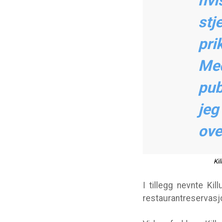
hvi
stj
pri
Med
pub
jeg
ove
Kil
I tillegg nevnte Ki
restaurantreservasjo