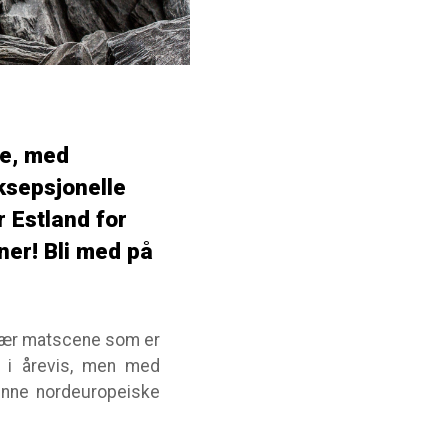
ne, med
eksepsjonelle
r Estland for
ner! Bli med på
dinær matscene som er
l i årevis, men med
denne nordeuropeiske