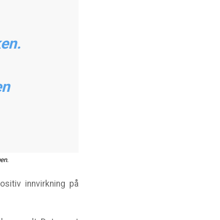
ken.
en
gen.
sitiv innvirkning på