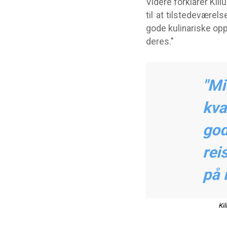
Videre forklarer Kil
til at tilstedeværel
gode kulinariske opp
deres."
"Mi
kva
god
rei
på 
Kil