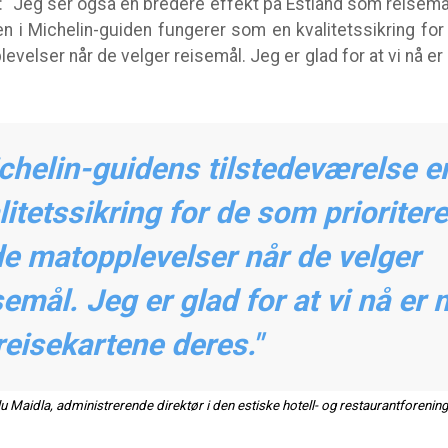
lu: "Jeg ser også en bredere effekt på Estland som reisemål
sen i Michelin-guiden fungerer som en kvalitetssikring fo
levelser når de velger reisemål. Jeg er glad for at vi nå e
chelin-guidens tilstedeværelse e
litetssikring for de som prioritere
e matopplevelser når de velger
semål. Jeg er glad for at vi nå er
reisekartene deres."
lu Maidla, administrerende direktør i den estiske hotell- og restaurantforenin