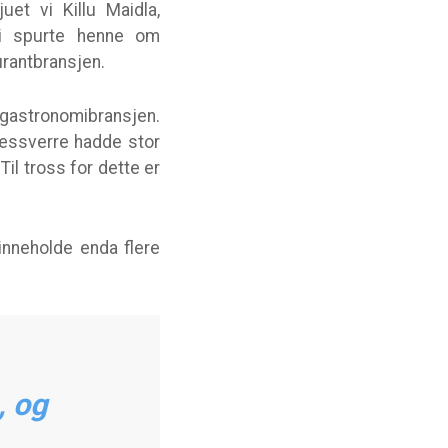
uet vi Killu Maidla,
Vi spurte henne om
urantbransjen.
e gastronomibransjen.
dessverre hadde stor
il tross for dette er
inneholde enda flere
, og