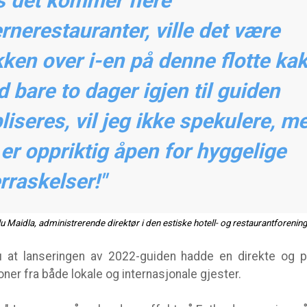
s det kommer flere
ernerestauranter, ville det være
kken over i-en på denne flotte ka
 bare to dager igjen til guiden
liseres, vil jeg ikke spekulere, m
 er oppriktig åpen for hyggelige
rraskelser!"
lu Maidla, administrerende direktør i den estiske hotell- og restaurantforenin
llu at lanseringen av 2022-guiden hadde en direkte og po
ner fra både lokale og internasjonale gjester.