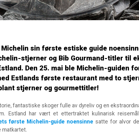
 Michelin sin første estiske guide noensin
chelin-stjerner og Bib Gourmand-titler til 
Estland. Den 25. mai ble Michelin-guiden fo
ed Estlands første restaurant med to stjer
blant stjerner og gourmettitler!
istorie, fantastiske skoger fulle av dyreliv og en ekstraor
m. Estland har vært et ettertraktet kulinarisk reisemå
ets første Michelin-guide noensinne
satte for alvor 
e matkartet.