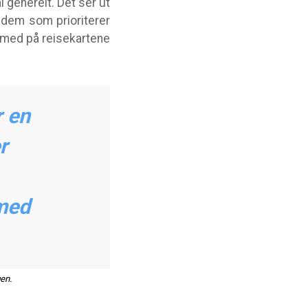
 generelt. Det ser ut
r dem som prioriterer
r med på reisekartene
r en
r
 med
gen.