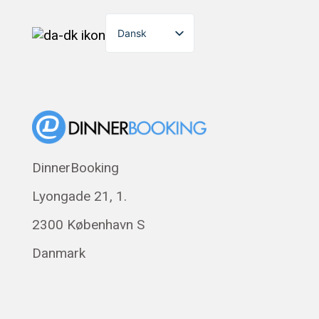
Dansk
English
Suomi
Norsk bokmål
Eesti
Polski
DinnerBooking
Svenska
Lyongade 21, 1.
Français
Română
2300 København S
Magyar
Danmark
Русский