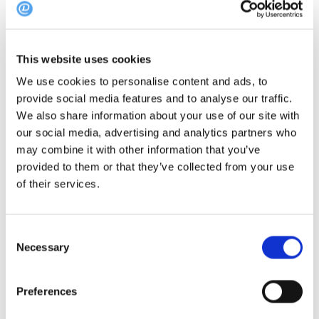
En stilfuld restaurant, der ligger i en moderne havn
lige uden for byen. Med et U-formet køkken, der giver
This website uses cookies
panoramaudsigt, kan gæsterne se dygtige kokke
We use cookies to personalise content and ads, to
tilberede 4- og 6-retters smagsmenuer, mens de
provide social media features and to analyse our traffic.
spiser. Den erfarne tyske kok, Matthias Diether,
We also share information about your use of our site with
our social media, advertising and analytics partners who
skaber visuelt fantastiske retter med indviklede
may combine it with other information that you’ve
detaljer og en moderne aura, der byder på et
provided to them or that they’ve collected from your use
harmonisk samspil af smag og teksturer. Den varme
of their services.
og engagerede service bidrager til den afslappede
atmosfære.
Consent
Necessary
Selection
Michelin-inspektørerne udtrykte deres beundring for
de indviklede madlavningsteknikker, der blev vist i
Preferences
retterne, samt den bemærkelsesværdige harmoni af