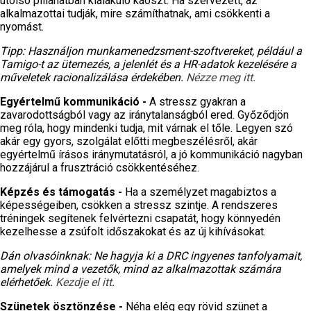
utolsó pillanatban kialakuló káoszt. Ha szervezett, az
alkalmazottai tudják, mire számíthatnak, ami csökkenti a
nyomást.
Tipp: Használjon munkamenedzsment-szoftvereket, például a
Tamigo-t az ütemezés, a jelenlét és a HR-adatok kezelésére a
műveletek racionalizálása érdekében.
Nézze meg itt.
Egyértelmű kommunikáció -
A stressz gyakran a
zavarodottságból vagy az iránytalanságból ered. Győződjön
meg róla, hogy mindenki tudja, mit várnak el tőle. Legyen szó
akár egy gyors, szolgálat előtti megbeszélésről, akár
egyértelmű írásos iránymutatásról, a jó kommunikáció nagyban
hozzájárul a frusztráció csökkentéséhez.
Képzés és támogatás -
Ha a személyzet magabiztos a
képességeiben, csökken a stressz szintje. A rendszeres
tréningek segítenek felvértezni csapatát, hogy könnyedén
kezelhesse a zsúfolt időszakokat és az új kihívásokat.
Dán olvasóinknak: Ne hagyja ki a DRC ingyenes tanfolyamait,
amelyek mind a vezetők, mind az alkalmazottak számára
elérhetőek.
Kezdje el itt
.
Szünetek ösztönzése -
Néha elég egy rövid szünet a