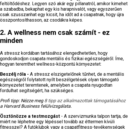
feltöltődéshez. Legyen szó akár egy pillanatról, amikor kimehet
a szabadba, bekaphat egy kis harapnivalót, vagy egyszerűen
csak szusszanhat egy kicsit, ha időt ad a csapatnak, hogy újra
összpontosíthasson, az csodákra képes.
2. A wellness nem csak számít - ez
minden
A stressz kordában tartásához elengedhetetlen, hogy
gondoskodjon csapata mentális és fizikai egészségéről. Íme,
hogyan teremthet wellness-központú környezetet:
Beszélj róla -
A stressz elszigetelőnek tűnhet, de a mentális
egészségről folytatott nyílt beszélgetések olyan támogató
környezetet teremtenek, amelyben a csapata nyugodtan
fordulhat segítségért, ha szükséges.
Profi tipp: Nézze meg
8 tipp az alkalmazottak támogatásához
a Harvard Business felülvizsgálata.
Ösztönözze a testmozgást
- A szervizmunka talpon tartja, de
miért ne léphetne egy lépéssel tovább az éttermen kívüli
fitnesszel? A futóklubok vagy a csapatfitness-tevékenységek