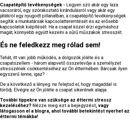
Csapatépítő tevékenységek -
Legyen szó akár egy laza
vacsoráról, egy szórakoztató kirándulásról vagy akár egy
játékról egy nyugodt pillanatban, a csapatépítő tevékenységek
segítik a munkatársak kapcsolatteremtését és az erősebb
kapcsolatok kiépítését. Ha a csapat közel érzi egymáshoz
magát, könnyebb együtt kezelni a sűrű műszakok stresszét.
És ne feledkezz meg rólad sem!
Tehát, itt van: jobb működés, a dolgozók jóléte és a
csapatszellem - három alapvető összetevője a személyzet
stresszének csökkentéséhez az Ön éttermében. Bárcsak ilyen
egyszerű lenne, igaz?
De a következő a lényeg: ne felejtsd el, hogy magaddal is
törődj. Elvégre az Ön jóléte a csapat sikerének alapja.
További tippekre van szüksége az éttermi stressz
kezeléséhez?
Nézze meg ezt a bejegyzést
, vagy
látogasson el a blogra, ahol további betekintést nyerhet az
éttermi témákba!