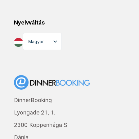
Nyelvváltás
Magyar
English
Dansk
Suomi
Norsk bokmål
Eesti
DinnerBooking
Polski
Lyongade 21, 1.
Svenska
Français
2300 Koppenhága S
Română
Dánia