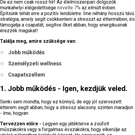
De ez nem csak rossz hír! Az élelmiszeripari dolgozók
munkahelyi elégedettsége
növelte 7%
az elmúlt évben.
Építsünk tehát erre a pozitív lendületre. Íme néhány hosszú távú
stratégia, amely segít csökkenteni a stresszt az éttermében, és
támogatja a csapatát, segítve őket abban, hogy energikusnak
érezzék magukat!
Találja meg, amire szüksége van:
Jobb működés
Személyzeti wellness
Csapatszellem
1. Jobb működés - Igen, kezdjük veled.
Senki sem mondta, hogy ez könnyű, de egy jól szervezett
étterem segít abban, hogy a stressz alacsony szinten maradjon
- íme, hogyan:
Tervezzen előre -
Legyen egy játékterve a zsúfolt
műszakokra vagy a forgalmas évszakokra, hogy elkerülje az