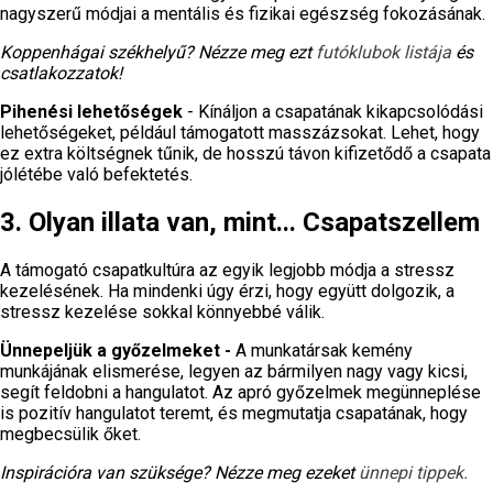
nagyszerű módjai a mentális és fizikai egészség fokozásának.
Koppenhágai székhelyű? Nézze meg ezt
futóklubok listája
és
csatlakozzatok!
Pihenési lehetőségek
- Kínáljon a csapatának kikapcsolódási
lehetőségeket, például támogatott masszázsokat. Lehet, hogy
ez extra költségnek tűnik, de hosszú távon kifizetődő a csapata
jólétébe való befektetés.
3. Olyan illata van, mint... Csapatszellem
A támogató csapatkultúra az egyik legjobb módja a stressz
kezelésének. Ha mindenki úgy érzi, hogy együtt dolgozik, a
stressz kezelése sokkal könnyebbé válik.
Ünnepeljük a győzelmeket -
A munkatársak kemény
munkájának elismerése, legyen az bármilyen nagy vagy kicsi,
segít feldobni a hangulatot. Az apró győzelmek megünneplése
is pozitív hangulatot teremt, és megmutatja csapatának, hogy
megbecsülik őket.
Inspirációra van szüksége? Nézze meg ezeket
ünnepi tippek.